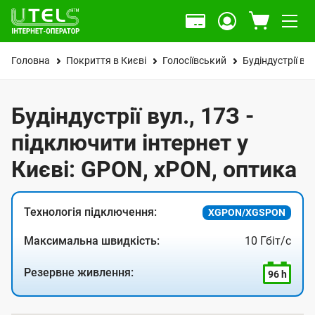
Головна
Покриття в Києві
Голосіївський
Будіндустрії вул
Будіндустрії вул., 17З -
підключити інтернет у
Києві: GPON, xPON, оптика
Технологія підключення:
XGPON/XGSPON
Максимальна швидкість:
10 Гбіт/с
Резервне живлення:
96 h