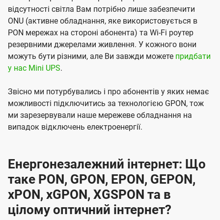
відсутності світла Вам потрібно лише забезпечити
ONU (активне обладнання, яке використовується в
PON мережах на стороні абонента) та Wi-Fi роутер
резервними джерелами живлення. У кожного вони
можуть бути різними, але Ви завжди можете
придбати
у нас Mini UPS
.
Звісно ми потурбувались і про абонентів у яких немає
можливості підключитись за технологією GPON, тож
ми зарезервували наше мережеве обладнання на
випадок відключень електроенергії.
Енергонезалежний інтернет: Що
таке PON, GPON, EPON, GEPON,
xPON, xGPON, XGSPON та в
цілому оптичний інтернет?