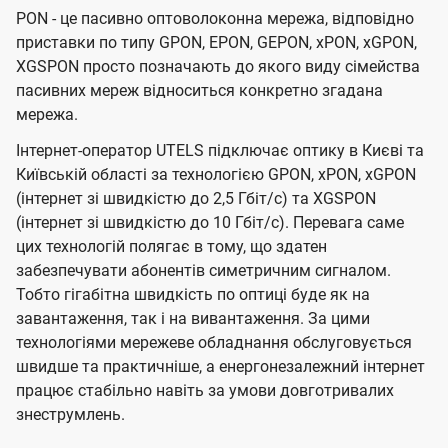
PON - це пасивно оптоволоконна мережа, відповідно
приставки по типу GPON, EPON, GEPON, xPON, xGPON,
XGSPON просто позначають до якого виду сімейства
пасивних мереж відноситься конкретно згадана
мережа.
Інтернет-оператор UTELS підключає оптику в Києві та
Київській області за технологією GPON, xPON, xGPON
(інтернет зі швидкістю до 2,5 Гбіт/с) та XGSPON
(інтернет зі швидкістю до 10 Гбіт/с). Перевага саме
цих технологій полягає в тому, що здатен
забезпечувати абонентів симетричним сигналом.
Тобто гігабітна швидкість по оптиці буде як на
завантаження, так і на вивантаження. За цими
технологіями мережеве обладнання обслуговується
швидше та практичніше, а енергонезалежний інтернет
працює стабільно навіть за умови довготривалих
знеструмлень.