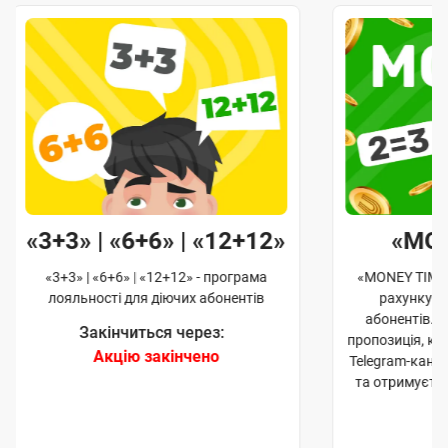
«3+3» | «6+6» | «12+12»
«MO
«3+3» | «6+6» | «12+12» - програма
«MONEY TIME»
лояльності для діючих абонентів
рахунку д
абонентів. 
Закінчиться через:
пропозиція, к
Акцію закінчено
Telegram-кана
та отримуєте