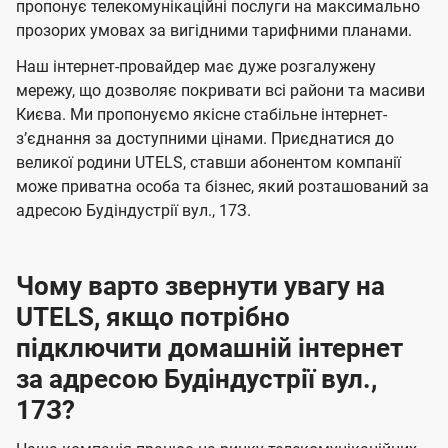
а
а
пропонує телекомунікаційні послуги на максимально
ї
прозорих умовах за вигідними тарифними планами.
ч
ч
U
е
е
Наш інтернет-провайдер має дуже розгалужену
t
н
н
мережу, що дозволяє покривати всі райони та масиви
e
Києва. Ми пропонуємо якісне стабільне інтернет-
н
н
l
зʼєднання за доступними цінами. Приєднатися до
я
я
великої родини UTELS, ставши абонентом компанії
s
може приватна особа та бізнес, який розташований за
адресою Будіндустрії вул., 17З.
Чому варто звернути увагу на
UTELS, якщо потрібно
підключити домашній інтернет
за адресою Будіндустрії вул.,
17З?