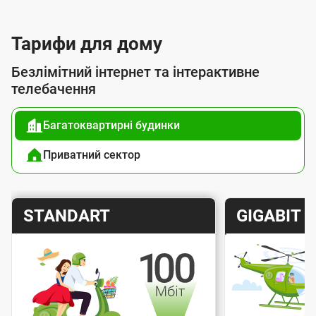
с
л
Тарифи для дому
у
Безлімітний інтернет та інтерактивне
г
телебачення
о
Багатоквартирні будинки
ю
п
Приватний сектор
і
д
Т
Т
STANDART
GIGABIT
к
а
а
л
р
р
ю
и
и
ч
Швидкість інтернету
Швидкіс
ф
ф
е