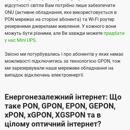
відсутності світла Вам потрібно лише забезпечити
ONU (активне обладнання, яке використовується в
PON мережах на стороні абонента) та Wi-Fi роутер
резервними джерелами живлення. У кожного вони
можуть бути різними, але Ви завжди можете
придбати
у нас Mini UPS
.
Звісно ми потурбувались і про абонентів у яких немає
можливості підключитись за технологією GPON, тож
ми зарезервували наше мережеве обладнання на
випадок відключень електроенергії.
Енергонезалежний інтернет: Що
таке PON, GPON, EPON, GEPON,
xPON, xGPON, XGSPON та в
цілому оптичний інтернет?