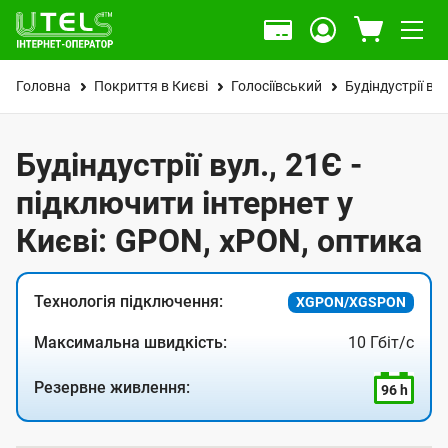
Головна
Покриття в Києві
Голосіївський
Будіндустрії вул
Будіндустрії вул., 21Є -
підключити інтернет у
Києві: GPON, xPON, оптика
Технологія підключення:
XGPON/XGSPON
Максимальна швидкість:
10 Гбіт/с
Резервне живлення:
96 h