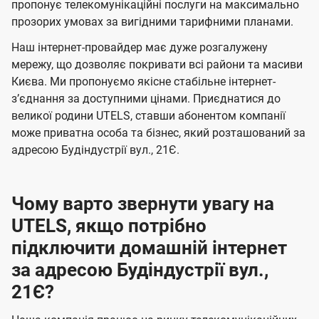
а
а
пропонує телекомунікаційні послуги на максимально
ї
прозорих умовах за вигідними тарифними планами.
ч
ч
U
е
е
Наш інтернет-провайдер має дуже розгалужену
t
н
н
мережу, що дозволяє покривати всі райони та масиви
e
Києва. Ми пропонуємо якісне стабільне інтернет-
н
н
l
зʼєднання за доступними цінами. Приєднатися до
я
я
великої родини UTELS, ставши абонентом компанії
s
може приватна особа та бізнес, який розташований за
адресою Будіндустрії вул., 21Є.
Чому варто звернути увагу на
UTELS, якщо потрібно
підключити домашній інтернет
за адресою Будіндустрії вул.,
21Є?