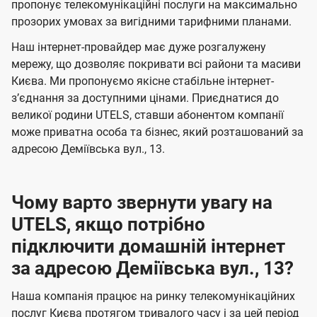
а
а
пропонує телекомунікаційні послуги на максимально
ї
прозорих умовах за вигідними тарифними планами.
ч
ч
U
е
е
Наш інтернет-провайдер має дуже розгалужену
t
н
н
мережу, що дозволяє покривати всі райони та масиви
e
Києва. Ми пропонуємо якісне стабільне інтернет-
н
н
l
зʼєднання за доступними цінами. Приєднатися до
я
я
великої родини UTELS, ставши абонентом компанії
s
може приватна особа та бізнес, який розташований за
адресою Деміївська вул., 13.
Чому варто звернути увагу на
UTELS, якщо потрібно
підключити домашній інтернет
за адресою Деміївська вул., 13?
Наша компанія працює на ринку телекомунікаційних
послуг Києва протягом тривалого часу і за цей період