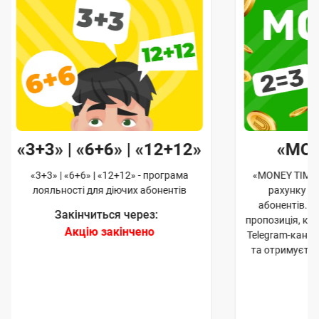
«3+3» | «6+6» | «12+12»
«MO
«3+3» | «6+6» | «12+12» - програма
«MONEY TIME»
лояльності для діючих абонентів
рахунку д
абонентів. 
Закінчиться через:
пропозиція, к
Акцію закінчено
Telegram-канал
та отримуєте