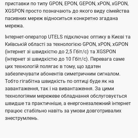
приставки по типу GPON, EPON, GEPON, xPON, xGPON,
XGSPON просто позначають до якого виду сімейства
пасивних мереж відноситься конкретно згадана
мережа.
Інтернет-оператор UTELS підключає оптику в Києві та
Київській області за технологією GPON, xPON, xGPON
(інтернет зі швидкістю до 2,5 Гбіт/с) та XGSPON
(інтернет зі швидкістю до 10 Гбіт/с). Перевага саме
цих технологій полягає в тому, що здатен
забезпечувати абонентів симетричним сигналом.
Тобто гігабітна швидкість по оптиці буде як на
завантаження, так і на вивантаження. За цими
технологіями мережеве обладнання обслуговується
швидше та практичніше, а енергонезалежний інтернет
працює стабільно навіть за умови довготривалих
знеструмлень.