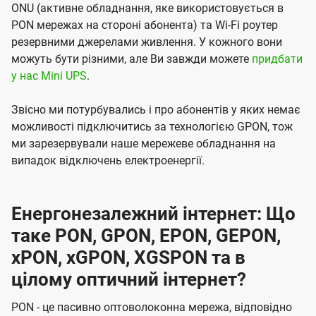
ONU (активне обладнання, яке використовується в
PON мережах на стороні абонента) та Wi-Fi роутер
резервними джерелами живлення. У кожного вони
можуть бути різними, але Ви завжди можете
придбати
у нас Mini UPS
.
Звісно ми потурбувались і про абонентів у яких немає
можливості підключитись за технологією GPON, тож
ми зарезервували наше мережеве обладнання на
випадок відключень електроенергії.
Енергонезалежний інтернет: Що
таке PON, GPON, EPON, GEPON,
xPON, xGPON, XGSPON та в
цілому оптичний інтернет?
PON - це пасивно оптоволоконна мережа, відповідно