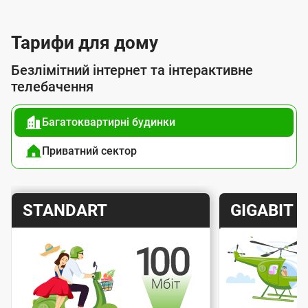
с
л
Тарифи для дому
у
Безлімітний інтернет та інтерактивне
г
телебачення
о
Багатоквартирні будинки
ю
п
Приватний сектор
і
д
Т
Т
STANDART
GIGABIT
к
а
а
л
р
р
ю
и
и
ч
Швидкість інтернету
Швидкіс
ф
ф
е