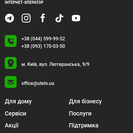
+38 (044) 599-99-52
+38 (093) 170-03-50
U
м. Київ,
вул. Лютеранська, 9/9
A
office@utels.ua
Для дому
Для бізнесу
Сервіси
Послуги
Акції
Підтримка