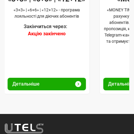
«3+3» | «6+6» | «12+12» - програма
«MONEY TIME»
лояльності для діючих абонентів
рахунку д
абонентів. 
Закінчиться через:
пропозиція, к
Акцію закінчено
Telegram-кана
та отримуєте
Детальніше
Детальніш