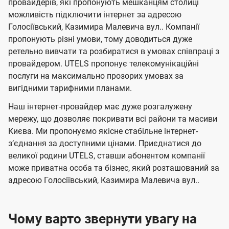
провайдерів, які пропонують мешканцям столиці
л
л
а
н
н
можливість підключити інтернет за адресою
я
я
е
е
н
Голосіївський, Казимира Малевича вул.. Компанії
м
м
б
б
і
пропонують різні умови, тому доводиться дуже
а
а
ї
ретельно вивчати та розбиратися в умовах співпраці з
ч
ч
провайдером. UTELS пропонує телекомунікаційні
U
е
е
послуги на максимально прозорих умовах за
t
вигідними тарифними планами.
н
н
e
н
н
Наш інтернет-провайдер має дуже розгалужену
l
я
я
мережу, що дозволяє покривати всі райони та масиви
s
Києва. Ми пропонуємо якісне стабільне інтернет-
зʼєднання за доступними цінами. Приєднатися до
великої родини UTELS, ставши абонентом компанії
може приватна особа та бізнес, який розташований за
адресою Голосіївський, Казимира Малевича вул..
Чому варто звернути увагу на