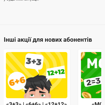
Інші акції для нових абонентів
«3+3» | «6+6» | «12+12»
«MO