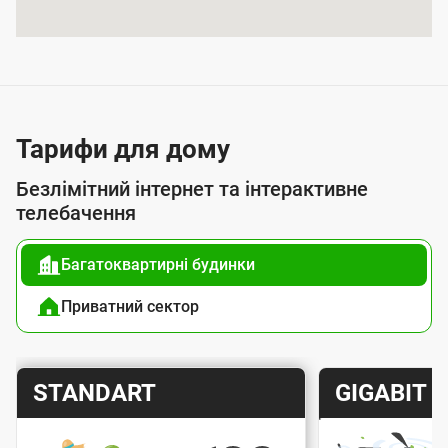
я
п
о
с
л
Тарифи для дому
у
Безлімітний інтернет та інтерактивне
г
телебачення
о
Багатоквартирні будинки
ю
п
Приватний сектор
і
д
Т
Т
STANDART
GIGABIT
к
а
а
л