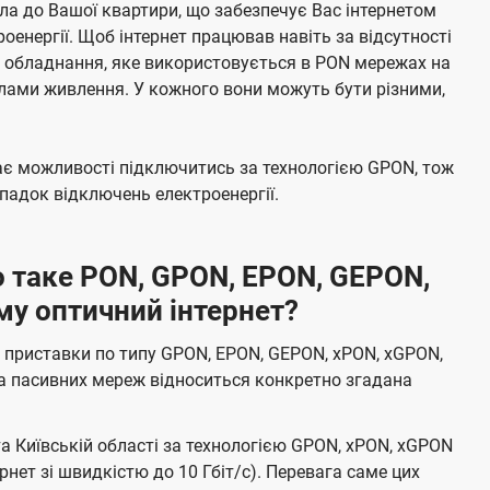
а до Вашої квартири, що забезпечує Вас інтернетом
енергії. Щоб інтернет працював навіть за відсутності
е обладнання, яке використовується в PON мережах на
елами живлення. У кожного вони можуть бути різними,
має можливості підключитись за технологією GPON, тож
адок відключень електроенергії.
 таке PON, GPON, EPON, GEPON,
му оптичний інтернет?
 приставки по типу GPON, EPON, GEPON, xPON, xGPON,
а пасивних мереж відноситься конкретно згадана
та Київській області за технологією GPON, xPON, xGPON
ернет зі швидкістю до 10 Гбіт/с). Перевага саме цих