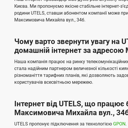
ї
я
я
е
е
Києва. Ми пропонуємо якісне стабільне інтернет-зʼ
U
м
м
б
б
родини UTELS, ставши абонентом компанії може при
t
а
а
Максимовича Михайла вул., 34б.
e
ч
ч
l
е
е
Чому варто звернути увагу на 
н
н
s
домашній інтернет за адресою 
н
н
я
я
Наша компанія працює на ринку телекомунікаційних 
стала надійним партнером величезної кількості кия
різноманіття тарифних планів, які дозволяють зад
користувачів всесвітньою мережею.
Інтернет від UTELS, що працює 
Максимовича Михайла вул., 34
UTELS пропонує підключення за технологією
GPON
.