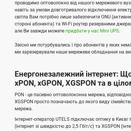
проводимо оптоволокно від нашого мережевого вузл
навіть за умови довготривалого відключення електро
світла Вам потрібно лише забезпечити ONU (активн
стороні абонента) та Wi-Fi роутер резервними джер
але Ви завжди можете
придбати у нас Mini UPS
.
Звісно ми потурбувались і про абонентів у яких не
ми зарезервували наше мережеве обладнання на вип
Енергонезалежний інтернет: Що
xPON, xGPON, XGSPON та в ціло
PON - це пасивно оптоволоконна мережа, відповідно
XGSPON просто позначають до якого виду сімейств
мережа.
Інтернет-оператор UTELS підключає оптику в Києві 
(інтернет зі швидкістю до 2,5 Гбіт/с) та XGSPON (інт