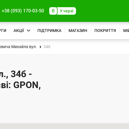
+38 (093) 170-03-50
0
У черзі
УГИ
АКЦІЇ
ПІДТРИМКА
МАГАЗИН
ПОКРИТТЯ
МІ
вича Михайла вул.
34б
, 34б -
ві: GPON,