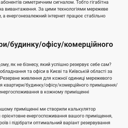
 абонентів симетричним сигналом. Тобто гігабітна
і на вивантаження. За цими технологіями мережеве
 а енергонезалежний інтернет працює стабільно
ри/будинку/офісу/комерційного
му, як не бізнесу, який успішно резервує себе сам?
бладнання та офіси в Києві та Київській області за
Резервне живлення для кожної одиниці мережевого
ня квартири/будинку/офісу/комерційного приміщення/
е енергоспоживання в кожному приміщенні
ашому приміщенні ми створили калькулятор
я орієнтовне енергоспоживання вашого приміщення,
роїв і підібрати оптимальний варіант резервування