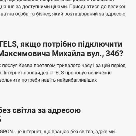
я
е
єднання за доступними цінами. Приєднатися до великої
м
б
ватна особа та бізнес, який розташований за адресою
а
ч
е
UTELS, якщо потрібно підключити
н
Максимовича Михайла вул., 34б?
н
я
послуг Києва протягом тривалого часу і за цей період
н. Інтернет-провайдер UTELS пропонує величезне
овольнити потреби навіть найвибагливіших
без світла за адресою
б
 GPON - це інтернет, що працює без світла, адже ми