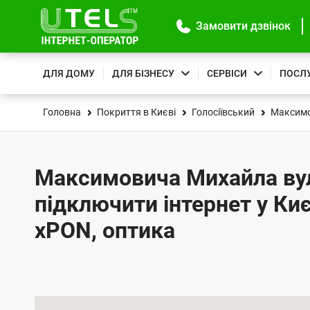
Замовити дзвінок
ДЛЯ ДОМУ
ДЛЯ БІЗНЕСУ
СЕРВІСИ
ПОСЛ
Головна
Покриття в Києві
Голосіївський
Максимо
Максимовича Михайла вул.
підключити інтернет у Киє
xPON, оптика
К