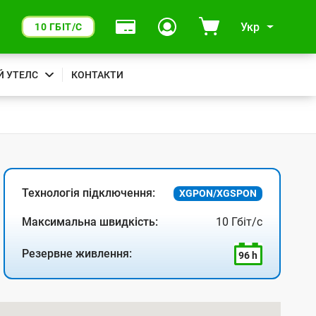
Укр
10 ГБІТ/С
Й УТЕЛС
КОНТАКТИ
Технологія підключення:
XGPON/XGSPON
Максимальна швидкість:
10 Гбіт/с
Резервне живлення:
96 h