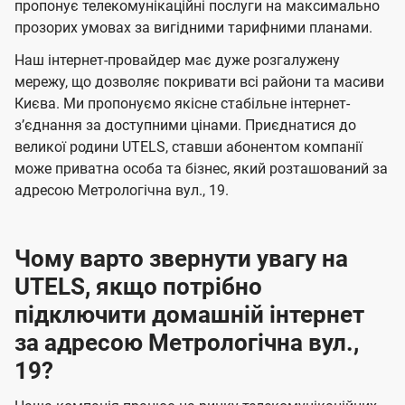
а
а
пропонує телекомунікаційні послуги на максимально
ї
прозорих умовах за вигідними тарифними планами.
ч
ч
U
е
е
Наш інтернет-провайдер має дуже розгалужену
t
н
н
мережу, що дозволяє покривати всі райони та масиви
e
Києва. Ми пропонуємо якісне стабільне інтернет-
н
н
l
зʼєднання за доступними цінами. Приєднатися до
я
я
великої родини UTELS, ставши абонентом компанії
s
може приватна особа та бізнес, який розташований за
адресою Метрологічна вул., 19.
Чому варто звернути увагу на
UTELS, якщо потрібно
підключити домашній інтернет
за адресою Метрологічна вул.,
19?