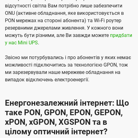
відсутності світла Вам потрібно лише забезпечити
ONU (активне обладнання, яке використовується в
PON мережах на стороні абонента) та Wi-Fi роутер
резервними джерелами живлення. У кожного вони
можуть бути різними, але Ви завжди можете
придбати
у нас Mini UPS
.
Звісно ми потурбувались і про абонентів у яких немає
можливості підключитись за технологією GPON, тож
ми зарезервували наше мережеве обладнання на
випадок відключень електроенергії.
Енергонезалежний інтернет: Що
таке PON, GPON, EPON, GEPON,
xPON, xGPON, XGSPON та в
цілому оптичний інтернет?