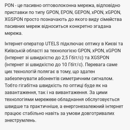
PON - це пасивно оптоволоконна мережа, відповідно
приставки по типу GPON, EPON, GEPON, xPON, xGPON,
XGSPON просто позначають до якого виду сімейства
пасивних мереж відноситься конкретно згадана
мережа.
Інтернет-оператор UTELS підключає оптику в Києві та
Київській області за технологією GPON, xPON, xGPON
(інтернет зі швидкістю до 2,5 Гбіт/с) та XGSPON
(інтернет зі швидкістю до 10 Гбіт/с). Перевага саме
цих технологій полягає в тому, що здатен
забезпечувати абонентів симетричним сигналом.
Тобто гігабітна швидкість по оптиці буде як на
завантаження, так і на вивантаження. За цими
технологіями мережеве обладнання обслуговується
швидше та практичніше, а енергонезалежний інтернет
працює стабільно навіть за умови довготривалих
знеструмлень.