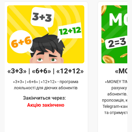
«3+3» | «6+6» | «12+12»
«MO
«3+3» | «6+6» | «12+12» - програма
«MONEY TIME»
лояльності для діючих абонентів
рахунку д
абонентів. 
Закінчиться через:
пропозиція, к
Акцію закінчено
Telegram-кана
та отримуєте