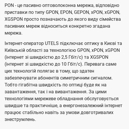
PON - це пасивно оптоволоконна мережа, відповідно
приставки по типу GPON, EPON, GEPON, xPON, xGPON,
XGSPON просто позначають до якого виду сімейства
пасивних мереж відноситься конкретно згадана
мережа.
Інтернет-оператор UTELS підключає оптику в Києві та
Київській області за технологією GPON, xPON, xGPON
(інтернет зі швидкістю до 2,5 Гбіт/с) та XGSPON
(інтернет зі швидкістю до 10 Гбіт/с). Перевага саме
цих технологій полягає в тому, що здатен
забезпечувати абонентів симетричним сигналом.
Тобто гігабітна швидкість по оптиці буде як на
завантаження, так і на вивантаження. За цими
технологіями мережеве обладнання обслуговується
швидше та практичніше, а енергонезалежний інтернет
працює стабільно навіть за умови довготривалих
знеструмлень.