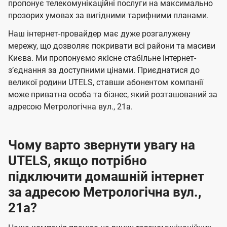
а
а
пропонує телекомунікаційні послуги на максимально
ї
прозорих умовах за вигідними тарифними планами.
ч
ч
U
е
е
Наш інтернет-провайдер має дуже розгалужену
t
н
н
мережу, що дозволяє покривати всі райони та масиви
e
Києва. Ми пропонуємо якісне стабільне інтернет-
н
н
l
зʼєднання за доступними цінами. Приєднатися до
я
я
великої родини UTELS, ставши абонентом компанії
s
може приватна особа та бізнес, який розташований за
адресою Метрологічна вул., 21а.
Чому варто звернути увагу на
UTELS, якщо потрібно
підключити домашній інтернет
за адресою Метрологічна вул.,
21а?