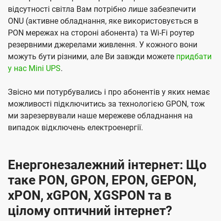
відсутності світла Вам потрібно лише забезпечити
ONU (активне обладнання, яке використовується в
PON мережах на стороні абонента) та Wi-Fi роутер
резервними джерелами живлення. У кожного вони
можуть бути різними, але Ви завжди можете
придбати
у нас Mini UPS
.
Звісно ми потурбувались і про абонентів у яких немає
можливості підключитись за технологією GPON, тож
ми зарезервували наше мережеве обладнання на
випадок відключень електроенергії.
Енергонезалежний інтернет: Що
таке PON, GPON, EPON, GEPON,
xPON, xGPON, XGSPON та в
цілому оптичний інтернет?