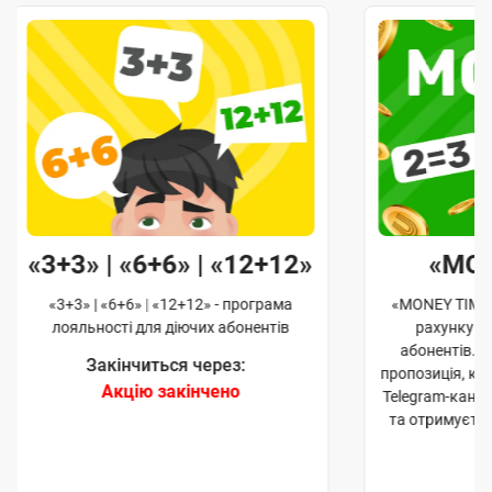
«3+3» | «6+6» | «12+12»
«MO
«3+3» | «6+6» | «12+12» - програма
«MONEY TIME»
лояльності для діючих абонентів
рахунку д
абонентів. 
Закінчиться через:
пропозиція, к
Акцію закінчено
Telegram-кана
та отримуєте