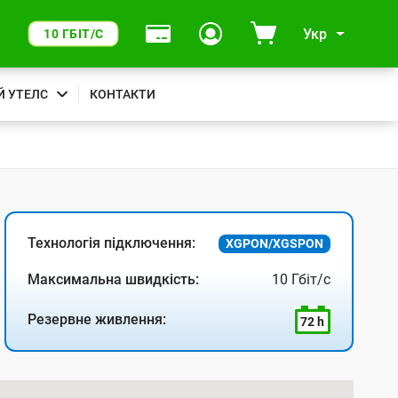
Укр
10 ГБІТ/С
Й УТЕЛС
КОНТАКТИ
Технологія підключення:
XGPON/XGSPON
Максимальна швидкість:
10 Гбіт/с
Резервне живлення:
72 h