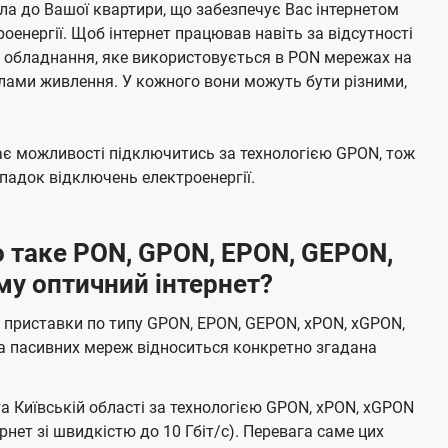
а до Вашої квартири, що забезпечує Вас інтернетом
енергії. Щоб інтернет працював навіть за відсутності
е обладнання, яке використовується в PON мережах на
елами живлення. У кожного вони можуть бути різними,
має можливості підключитись за технологією GPON, тож
адок відключень електроенергії.
 таке PON, GPON, EPON, GEPON,
му оптичний інтернет?
 приставки по типу GPON, EPON, GEPON, xPON, xGPON,
а пасивних мереж відноситься конкретно згадана
та Київській області за технологією GPON, xPON, xGPON
ернет зі швидкістю до 10 Гбіт/с). Перевага саме цих