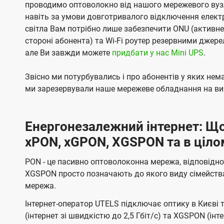
проводимо оптоволокно від нашого мережевого вузл
навіть за умови довготривалого відключення електро
світла Вам потрібно лише забезпечити ONU (активн
стороні абонента) та Wi-Fi роутер резервними джер
але Ви завжди можете
придбати у нас Mini UPS
.
Звісно ми потурбувались і про абонентів у яких не
ми зарезервували наше мережеве обладнання на вип
Енергонезалежний інтернет: Що
xPON, xGPON, XGSPON та в ціло
PON - це пасивно оптоволоконна мережа, відповідно
XGSPON просто позначають до якого виду сімейств
мережа.
Інтернет-оператор UTELS підключає оптику в Києві 
(інтернет зі швидкістю до 2,5 Гбіт/с) та XGSPON (інт