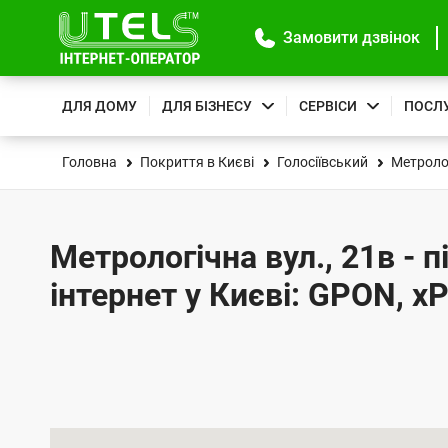
Замовити дзвінок
ДЛЯ ДОМУ
ДЛЯ БІЗНЕСУ
СЕРВІСИ
ПОСЛ
Головна
Покриття в Києві
Голосіївський
Метролог
Метрологічна вул., 21в - 
інтернет у Києві: GPON, x
К