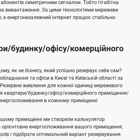
 абонентів симетричним сигналом. Тобто гігабітна
і на вивантаження. За цими технологіями мережеве
 а енергонезалежний інтернет працює стабільно
ри/будинку/офісу/комерційного
му, як не бізнесу, який успішно резервує себе сам?
бладнання та офіси в Києві та Київській області за
Резервне живлення для кожної одиниці мережевого
ня квартири/будинку/офісу/комерційного приміщення/
е енергоспоживання в кожному приміщенні
ашому приміщенні ми створили калькулятор
я орієнтовне енергоспоживання вашого приміщення,
роїв і підібрати оптимальний варіант резервування