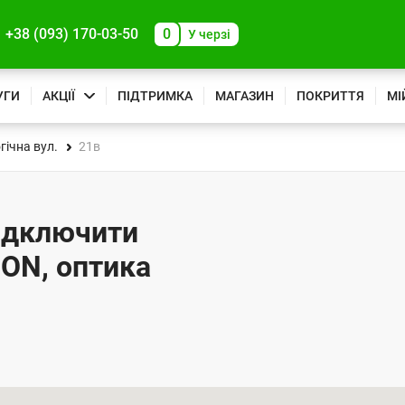
+38 (093) 170-03-50
0
У черзі
УГИ
АКЦІЇ
ПІДТРИМКА
МАГАЗИН
ПОКРИТТЯ
МІ
ічна вул.
21в
підключити
PON, оптика