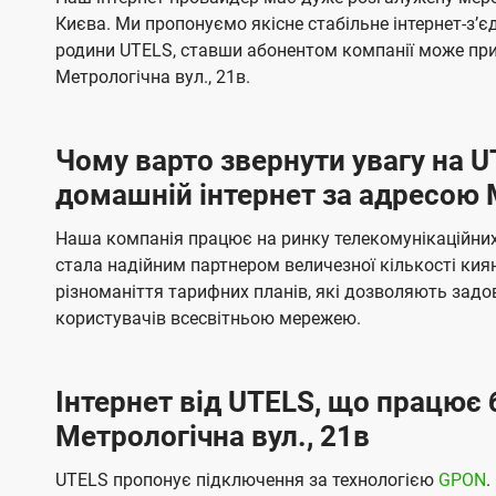
ї
я
я
е
е
Києва. Ми пропонуємо якісне стабільне інтернет-зʼ
U
м
м
б
б
родини UTELS, ставши абонентом компанії може при
t
а
а
Метрологічна вул., 21в.
e
ч
ч
l
е
е
Чому варто звернути увагу на 
н
н
s
домашній інтернет за адресою М
н
н
я
я
Наша компанія працює на ринку телекомунікаційних 
стала надійним партнером величезної кількості кия
різноманіття тарифних планів, які дозволяють зад
користувачів всесвітньою мережею.
Інтернет від UTELS, що працює 
Метрологічна вул., 21в
UTELS пропонує підключення за технологією
GPON
.