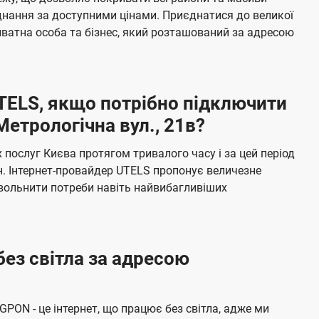
я
е
єднання за доступними цінами. Приєднатися до великої
м
б
ватна особа та бізнес, який розташований за адресою
а
ч
е
UTELS, якщо потрібно підключити
н
етрологічна вул., 21в?
н
я
послуг Києва протягом тривалого часу і за цей період
н. Інтернет-провайдер UTELS пропонує величезне
овольнити потреби навіть найвибагливіших
без світла за адресою
 GPON - це інтернет, що працює без світла, адже ми