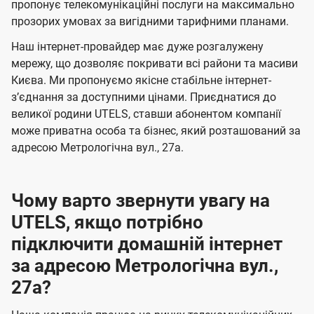
а
а
пропонує телекомунікаційні послуги на максимально
ї
прозорих умовах за вигідними тарифними планами.
ч
ч
U
е
е
Наш інтернет-провайдер має дуже розгалужену
t
н
н
мережу, що дозволяє покривати всі райони та масиви
e
Києва. Ми пропонуємо якісне стабільне інтернет-
н
н
l
зʼєднання за доступними цінами. Приєднатися до
я
я
великої родини UTELS, ставши абонентом компанії
s
може приватна особа та бізнес, який розташований за
адресою Метрологічна вул., 27а.
Чому варто звернути увагу на
UTELS, якщо потрібно
підключити домашній інтернет
за адресою Метрологічна вул.,
27а?