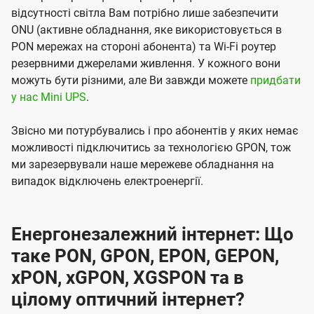
відсутності світла Вам потрібно лише забезпечити
ONU (активне обладнання, яке використовується в
PON мережах на стороні абонента) та Wi-Fi роутер
резервними джерелами живлення. У кожного вони
можуть бути різними, але Ви завжди можете
придбати
у нас Mini UPS
.
Звісно ми потурбувались і про абонентів у яких немає
можливості підключитись за технологією GPON, тож
ми зарезервували наше мережеве обладнання на
випадок відключень електроенергії.
Енергонезалежний інтернет: Що
таке PON, GPON, EPON, GEPON,
xPON, xGPON, XGSPON та в
цілому оптичний інтернет?