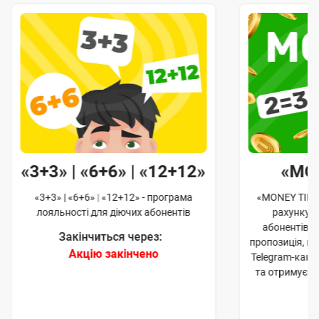
«3+3» | «6+6» | «12+12»
«MO
«3+3» | «6+6» | «12+12» - програма
«MONEY TIME»
лояльності для діючих абонентів
рахунку д
абонентів. 
Закінчиться через:
пропозиція, к
Акцію закінчено
Telegram-кана
та отримуєте