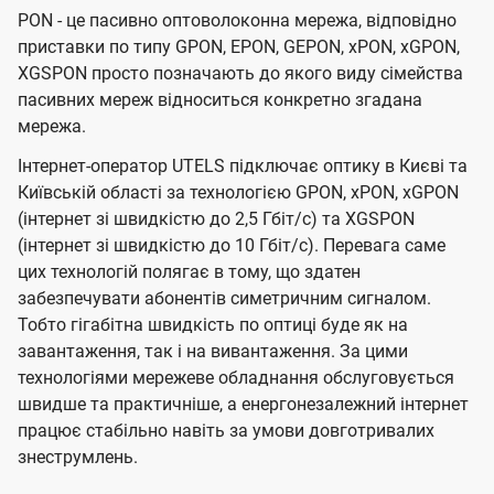
PON - це пасивно оптоволоконна мережа, відповідно
приставки по типу GPON, EPON, GEPON, xPON, xGPON,
XGSPON просто позначають до якого виду сімейства
пасивних мереж відноситься конкретно згадана
мережа.
Інтернет-оператор UTELS підключає оптику в Києві та
Київській області за технологією GPON, xPON, xGPON
(інтернет зі швидкістю до 2,5 Гбіт/с) та XGSPON
(інтернет зі швидкістю до 10 Гбіт/с). Перевага саме
цих технологій полягає в тому, що здатен
забезпечувати абонентів симетричним сигналом.
Тобто гігабітна швидкість по оптиці буде як на
завантаження, так і на вивантаження. За цими
технологіями мережеве обладнання обслуговується
швидше та практичніше, а енергонезалежний інтернет
працює стабільно навіть за умови довготривалих
знеструмлень.