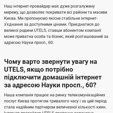
U
е
е
Наш інтернет-провайдер має дуже розгалужену
t
н
н
мережу, що дозволяє покривати всі райони та масиви
e
Києва. Ми пропонуємо якісне стабільне інтернет-
н
н
l
зʼєднання за доступними цінами. Приєднатися до
я
я
великої родини UTELS, ставши абонентом компанії
s
може приватна особа та бізнес, який розташований за
адресою Науки просп., 60.
Чому варто звернути увагу на
UTELS, якщо потрібно
підключити домашній інтернет
за адресою Науки просп., 60?
Наша компанія працює на ринку телекомунікаційних
послуг Києва протягом тривалого часу і за цей період
стала надійним партнером величезної кількості киян.