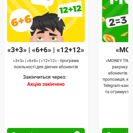
«3+3» | «6+6» | «12+12»
«MO
«3+3» | «6+6» | «12+12» - програма
«MONEY TIME»
лояльності для діючих абонентів
рахунку д
абонентів. 
Закінчиться через:
пропозиція, к
Акцію закінчено
Telegram-кана
та отримуєте