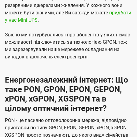
резервними джерелами живлення. У кожного вони
можуть бути різними, але Ви завжди можете
придбати
у нас Mini UPS
.
Звісно ми потурбувались і про абонентів у яких немає
можливості підключитись за технологією GPON, тож
ми зарезервували наше мережеве обладнання на
випадок відключень електроенергії.
Енергонезалежний інтернет: Що
таке PON, GPON, EPON, GEPON,
xPON, xGPON, XGSPON та в
цілому оптичний інтернет?
PON - це пасивно оптоволоконна мережа, відповідно
приставки по типу GPON, EPON, GEPON, xPON, xGPON,
XGSPON просто позначають до якого виду сімейства