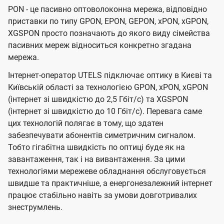
PON - це пасивно оптоволоконна мережа, відповідно
приставки по типу GPON, EPON, GEPON, xPON, xGPON,
XGSPON просто позначають до якого виду сімейства
пасивних мереж відноситься конкретно згадана
мережа.
Інтернет-оператор UTELS підключає оптику в Києві та
Київській області за технологією GPON, xPON, xGPON
(інтернет зі швидкістю до 2,5 Гбіт/с) та XGSPON
(інтернет зі швидкістю до 10 Гбіт/с). Перевага саме
цих технологій полягає в тому, що здатен
забезпечувати абонентів симетричним сигналом.
Тобто гігабітна швидкість по оптиці буде як на
завантаження, так і на вивантаження. За цими
технологіями мережеве обладнання обслуговується
швидше та практичніше, а енергонезалежний інтернет
працює стабільно навіть за умови довготривалих
знеструмлень.