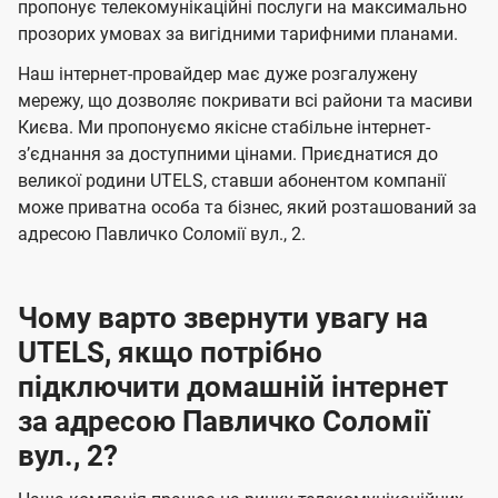
а
а
пропонує телекомунікаційні послуги на максимально
ї
прозорих умовах за вигідними тарифними планами.
ч
ч
U
е
е
Наш інтернет-провайдер має дуже розгалужену
t
н
н
мережу, що дозволяє покривати всі райони та масиви
e
Києва. Ми пропонуємо якісне стабільне інтернет-
н
н
l
зʼєднання за доступними цінами. Приєднатися до
я
я
великої родини UTELS, ставши абонентом компанії
s
може приватна особа та бізнес, який розташований за
адресою Павличко Соломії вул., 2.
Чому варто звернути увагу на
UTELS, якщо потрібно
підключити домашній інтернет
за адресою Павличко Соломії
вул., 2?