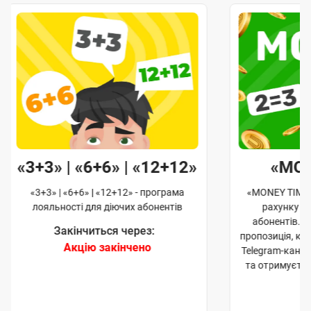
«3+3» | «6+6» | «12+12»
«MO
«3+3» | «6+6» | «12+12» - програма
«MONEY TIME»
лояльності для діючих абонентів
рахунку д
абонентів. 
Закінчиться через:
пропозиція, к
Акцію закінчено
Telegram-кана
та отримуєте