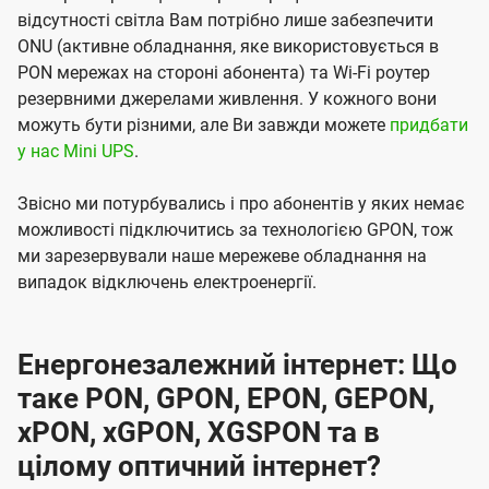
відсутності світла Вам потрібно лише забезпечити
ONU (активне обладнання, яке використовується в
PON мережах на стороні абонента) та Wi-Fi роутер
резервними джерелами живлення. У кожного вони
можуть бути різними, але Ви завжди можете
придбати
у нас Mini UPS
.
Звісно ми потурбувались і про абонентів у яких немає
можливості підключитись за технологією GPON, тож
ми зарезервували наше мережеве обладнання на
випадок відключень електроенергії.
Енергонезалежний інтернет: Що
таке PON, GPON, EPON, GEPON,
xPON, xGPON, XGSPON та в
цілому оптичний інтернет?