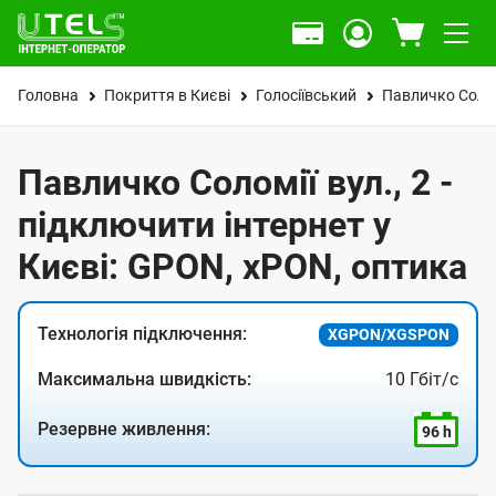
Головна
Покриття в Києві
Голосіївський
Павличко Солом
Павличко Соломії вул., 2 -
підключити інтернет у
Києві: GPON, xPON, оптика
Технологія підключення:
XGPON/XGSPON
Максимальна швидкість:
10 Гбіт/с
Резервне живлення:
96 h