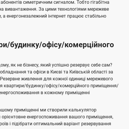
 абонентів симетричним сигналом. Тобто гігабітна
і на вивантаження. За цими технологіями мережеве
 а енергонезалежний інтернет працює стабільно
ри/будинку/офісу/комерційного
му, як не бізнесу, який успішно резервує себе сам?
бладнання та офіси в Києві та Київській області за
Резервне живлення для кожної одиниці мережевого
ня квартири/будинку/офісу/комерційного приміщення/
е енергоспоживання в кожному приміщенні
ашому приміщенні ми створили калькулятор
я орієнтовне енергоспоживання вашого приміщення,
роїв і підібрати оптимальний варіант резервування