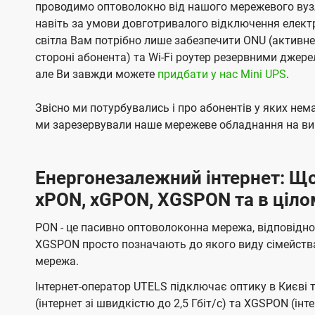
проводимо оптоволокно від нашого мережевого вузл
навіть за умови довготривалого відключення електро
світла Вам потрібно лише забезпечити ONU (активн
стороні абонента) та Wi-Fi роутер резервними джер
але Ви завжди можете
придбати у нас Mini UPS
.
Звісно ми потурбувались і про абонентів у яких не
ми зарезервували наше мережеве обладнання на вип
Енергонезалежний інтернет: Що
xPON, xGPON, XGSPON та в ціло
PON - це пасивно оптоволоконна мережа, відповідно
XGSPON просто позначають до якого виду сімейств
мережа.
Інтернет-оператор UTELS підключає оптику в Києві 
(інтернет зі швидкістю до 2,5 Гбіт/с) та XGSPON (інт