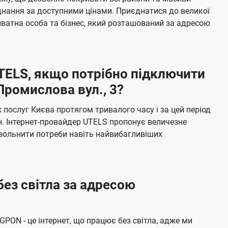
я
е
єднання за доступними цінами. Приєднатися до великої
м
б
ватна особа та бізнес, який розташований за адресою
а
ч
е
UTELS, якщо потрібно підключити
н
Промислова вул., 3?
н
я
послуг Києва протягом тривалого часу і за цей період
н. Інтернет-провайдер UTELS пропонує величезне
овольнити потреби навіть найвибагливіших
без світла за адресою
 GPON - це інтернет, що працює без світла, адже ми