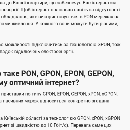
а до Вашої квартири, що забезпечує Вас інтернетом
енергії. Щоб інтернет працював навіть за відсутності
е обладнання, яке використовується в PON мережах на
елами живлення. У кожного вони можуть бути різними,
має можливості підключитись за технологією GPON, тож
адок відключень електроенергії.
 таке PON, GPON, EPON, GEPON,
му оптичний інтернет?
 приставки по типу GPON, EPON, GEPON, xPON, xGPON,
а пасивних мереж відноситься конкретно згадана
та Київській області за технологією GPON, xPON, xGPON
ернет зі швидкістю до 10 Гбіт/с). Перевага саме цих