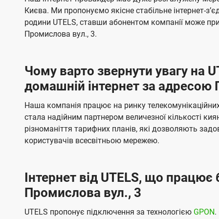
ї
я
я
е
е
Києва. Ми пропонуємо якісне стабільне інтернет-зʼ
U
м
м
б
б
родини UTELS, ставши абонентом компанії може при
t
а
а
Промислова вул., 3.
e
ч
ч
l
е
е
Чому варто звернути увагу на 
н
н
s
домашній інтернет за адресою 
н
н
я
я
Наша компанія працює на ринку телекомунікаційних 
стала надійним партнером величезної кількості кия
різноманіття тарифних планів, які дозволяють зад
користувачів всесвітньою мережею.
Інтернет від UTELS, що працює 
Промислова вул., 3
UTELS пропонує підключення за технологією
GPON
.