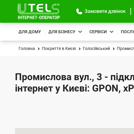
Замовити дзвінок
ДЛЯ ДОМУ
ДЛЯ БІЗНЕСУ
СЕРВІСИ
ПОСЛ
Головна
Покриття в Києві
Голосіївський
Промисл
Промислова вул., 3 - під
інтернет у Києві: GPON, x
К