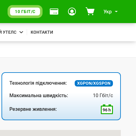
Укр
10 ГБІТ/С
Й УТЕЛС
КОНТАКТИ
Технологія підключення:
XGPON/XGSPON
Максимальна швидкість:
10 Гбіт/с
Резервне живлення:
96 h