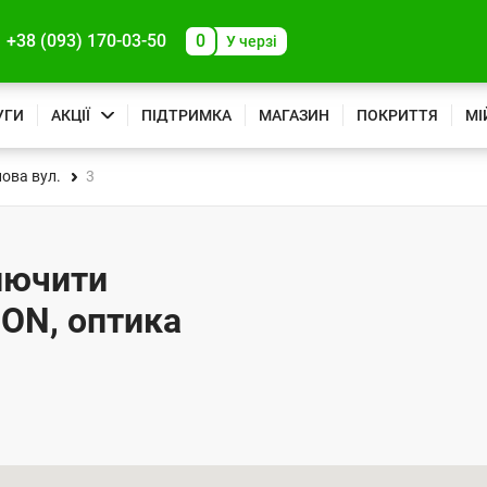
+38 (093) 170-03-50
0
У черзі
УГИ
АКЦІЇ
ПІДТРИМКА
МАГАЗИН
ПОКРИТТЯ
МІ
ова вул.
3
ключити
PON, оптика