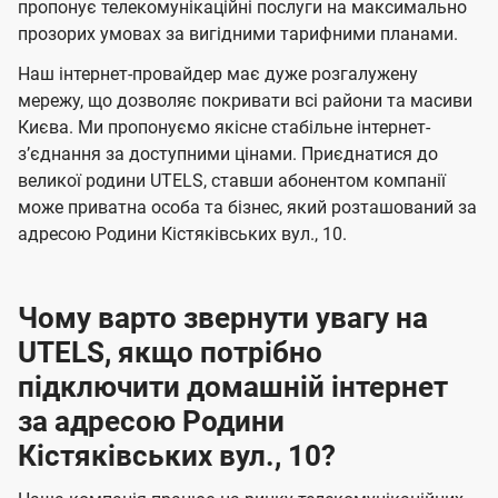
а
а
пропонує телекомунікаційні послуги на максимально
ї
прозорих умовах за вигідними тарифними планами.
ч
ч
U
е
е
Наш інтернет-провайдер має дуже розгалужену
t
н
н
мережу, що дозволяє покривати всі райони та масиви
e
Києва. Ми пропонуємо якісне стабільне інтернет-
н
н
l
зʼєднання за доступними цінами. Приєднатися до
я
я
великої родини UTELS, ставши абонентом компанії
s
може приватна особа та бізнес, який розташований за
адресою Родини Кістяківських вул., 10.
Чому варто звернути увагу на
UTELS, якщо потрібно
підключити домашній інтернет
за адресою Родини
Кістяківських вул., 10?