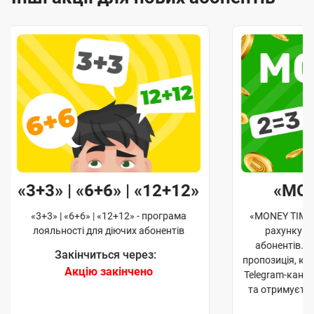
«3+3» | «6+6» | «12+12»
«MO
«3+3» | «6+6» | «12+12» - програма
«MONEY TIME»
лояльності для діючих абонентів
рахунку д
абонентів. 
Закінчиться через:
пропозиція, к
Акцію закінчено
Telegram-кана
та отримуєте