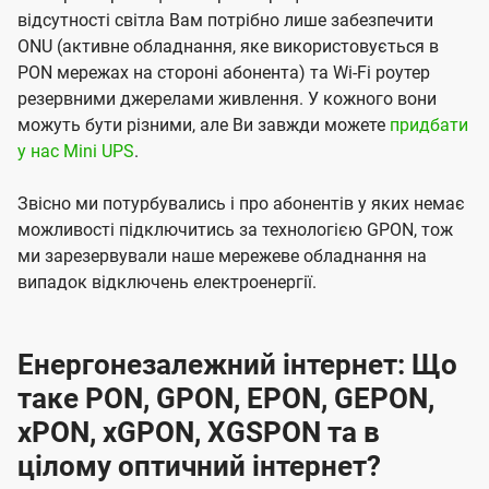
відсутності світла Вам потрібно лише забезпечити
ONU (активне обладнання, яке використовується в
PON мережах на стороні абонента) та Wi-Fi роутер
резервними джерелами живлення. У кожного вони
можуть бути різними, але Ви завжди можете
придбати
у нас Mini UPS
.
Звісно ми потурбувались і про абонентів у яких немає
можливості підключитись за технологією GPON, тож
ми зарезервували наше мережеве обладнання на
випадок відключень електроенергії.
Енергонезалежний інтернет: Що
таке PON, GPON, EPON, GEPON,
xPON, xGPON, XGSPON та в
цілому оптичний інтернет?