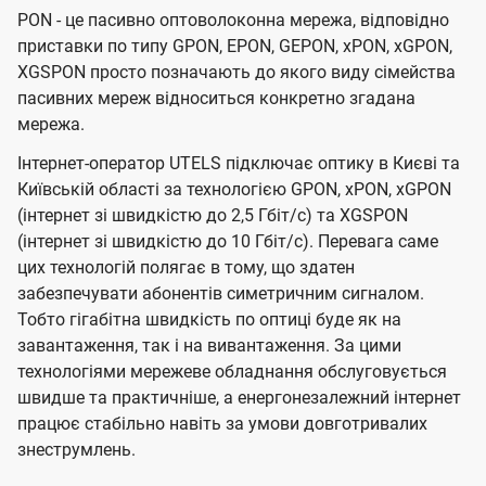
PON - це пасивно оптоволоконна мережа, відповідно
приставки по типу GPON, EPON, GEPON, xPON, xGPON,
XGSPON просто позначають до якого виду сімейства
пасивних мереж відноситься конкретно згадана
мережа.
Інтернет-оператор UTELS підключає оптику в Києві та
Київській області за технологією GPON, xPON, xGPON
(інтернет зі швидкістю до 2,5 Гбіт/с) та XGSPON
(інтернет зі швидкістю до 10 Гбіт/с). Перевага саме
цих технологій полягає в тому, що здатен
забезпечувати абонентів симетричним сигналом.
Тобто гігабітна швидкість по оптиці буде як на
завантаження, так і на вивантаження. За цими
технологіями мережеве обладнання обслуговується
швидше та практичніше, а енергонезалежний інтернет
працює стабільно навіть за умови довготривалих
знеструмлень.