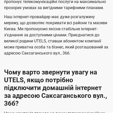
а
а
пропонує телекомунікаційні послуги на максимально
ї
прозорих умовах за вигідними тарифними планами.
ч
ч
U
е
е
Наш інтернет-провайдер має дуже розгалужену
t
н
н
мережу, що дозволяє покривати всі райони та масиви
e
Києва. Ми пропонуємо якісне стабільне інтернет-
н
н
l
зʼєднання за доступними цінами. Приєднатися до
я
я
великої родини UTELS, ставши абонентом компанії
s
може приватна особа та бізнес, який розташований за
адресою Саксаганського вул., 36б.
Чому варто звернути увагу на
UTELS, якщо потрібно
підключити домашній інтернет
за адресою Саксаганського вул.,
36б?