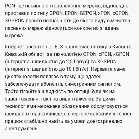
PON - це пасивно оптоволоконна мережа, відповідно
приставки по типу GPON, EPON, GEPON, xPON, xGPON,
XGSPON просто позначають до якого виду сімейства
пасивних мереж відноситься конкретно згадана
мережа.
Інтернет-оператор UTELS підключає оптику в Києві та
Київській області за технологією GPON, xPON, xGPON
(інтернет зі швидкістю до 2,5 Гбіт/с) та XGSPON
(інтернет зі швидкістю до 10 Гбіт/с). Перевага саме
цих технологій полягає в тому, що здатен
забезпечувати абонентів симетричним сигналом.
Тобто гігабітна швидкість по оптиці буде як на
завантаження, так і на вивантаження. За цими
технологіями мережеве обладнання обслуговується
швидше та практичніше, а енергонезалежний інтернет
працює стабільно навіть за умови довготривалих
знеструмлень.