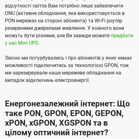
відсутності світла Вам потрібно лише забезпечити
ONU (активне обладнання, яке використовується в
PON мережах на стороні абонента) та Wi-Fi роутер
резервними джерелами живлення. У кожного вони
можуть бути різними, але Ви завжди можете
придбати
у нас Mini UPS
.
Звісно ми потурбувались і про абонентів у яких немає
можливості підключитись за технологією GPON, тож
ми зарезервували наше мережеве обладнання на
випадок відключень електроенергії.
Енергонезалежний інтернет: Що
таке PON, GPON, EPON, GEPON,
xPON, xGPON, XGSPON та в
цілому оптичний інтернет?