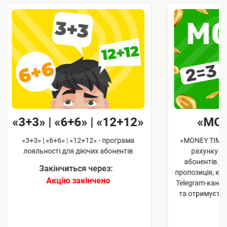
«3+3» | «6+6» | «12+12»
«MO
«3+3» | «6+6» | «12+12» - програма
«MONEY TIME»
лояльності для діючих абонентів
рахунку д
абонентів. 
Закінчиться через:
пропозиція, к
Акцію закінчено
Telegram-кана
та отримуєте