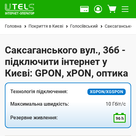
Головна
Покриття в Києві
Голосіївський
Саксаганського
Саксаганського вул., 36б -
підключити інтернет у
Києві: GPON, xPON, оптика
Технологія підключення:
XGPON/XGSPON
Максимальна швидкість:
10 Гбіт/с
Резервне живлення:
96 h