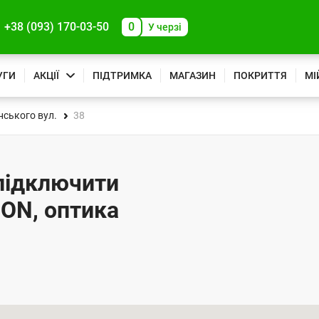
+38 (093) 170-03-50
0
У черзі
УГИ
АКЦІЇ
ПІДТРИМКА
МАГАЗИН
ПОКРИТТЯ
МІ
нського вул.
38
 підключити
PON, оптика