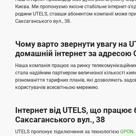
ї
я
я
е
е
Києва. Ми пропонуємо якісне стабільне інтернет-зʼ
U
м
м
б
б
родини UTELS, ставши абонентом компанії може при
t
а
а
Саксаганського вул., 38.
e
ч
ч
l
е
е
Чому варто звернути увагу на 
н
н
s
домашній інтернет за адресою С
н
н
я
я
Наша компанія працює на ринку телекомунікаційних 
стала надійним партнером величезної кількості кия
різноманіття тарифних планів, які дозволяють зад
користувачів всесвітньою мережею.
Інтернет від UTELS, що працює 
Саксаганського вул., 38
UTELS пропонує підключення за технологією
GPON
.