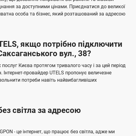
я
е
єднання за доступними цінами. Приєднатися до великої
м
б
ватна особа та бізнес, який розташований за адресою
а
ч
е
UTELS, якщо потрібно підключити
н
аксаганського вул., 38?
н
я
послуг Києва протягом тривалого часу і за цей період
н. Інтернет-провайдер UTELS пропонує величезне
овольнити потреби навіть найвибагливіших
без світла за адресою
 GPON - це інтернет, що працює без світла, адже ми