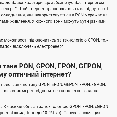
а до Вашої квартири, що забезпечує Вас інтернетом
енергії. Щоб інтернет працював навіть за відсутності
е обладнання, яке використовується в PON мережах на
елами живлення. У кожного вони можуть бути різними,
має можливості підключитись за технологією GPON, тож
адок відключень електроенергії.
 таке PON, GPON, EPON, GEPON,
му оптичний інтернет?
 приставки по типу GPON, EPON, GEPON, xPON, xGPON,
а пасивних мереж відноситься конкретно згадана
та Київській області за технологією GPON, xPON, xGPON
ернет зі швидкістю до 10 Гбіт/с). Перевага саме цих