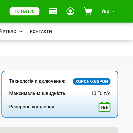
Укр
10 ГБІТ/С
Й УТЕЛС
КОНТАКТИ
Технологія підключення:
XGPON/XGSPON
Максимальна швидкість:
10 Гбіт/с
Резервне живлення:
96 h