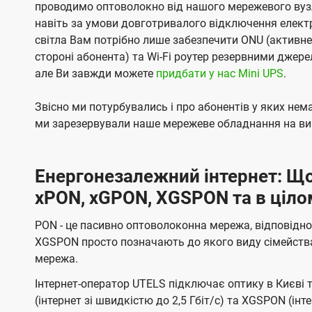
проводимо оптоволокно від нашого мережевого вузл
навіть за умови довготривалого відключення електро
світла Вам потрібно лише забезпечити ONU (активн
стороні абонента) та Wi-Fi роутер резервними джер
але Ви завжди можете
придбати у нас Mini UPS
.
Звісно ми потурбувались і про абонентів у яких не
ми зарезервували наше мережеве обладнання на вип
Енергонезалежний інтернет: Що
xPON, xGPON, XGSPON та в ціло
PON - це пасивно оптоволоконна мережа, відповідно
XGSPON просто позначають до якого виду сімейств
мережа.
Інтернет-оператор UTELS підключає оптику в Києві 
(інтернет зі швидкістю до 2,5 Гбіт/с) та XGSPON (інт