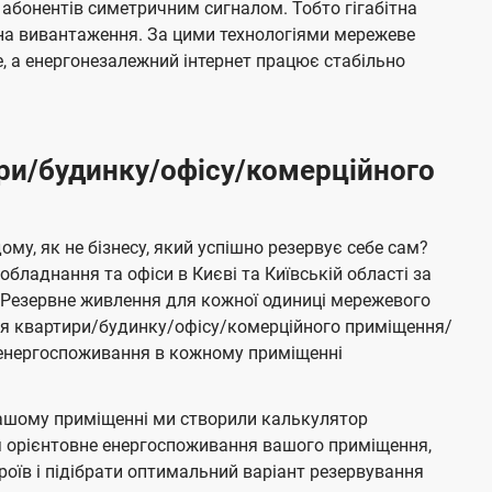
 абонентів симетричним сигналом. Тобто гігабітна
і на вивантаження. За цими технологіями мережеве
 а енергонезалежний інтернет працює стабільно
ри/будинку/офісу/комерційного
му, як не бізнесу, який успішно резервує себе сам?
бладнання та офіси в Києві та Київській області за
Резервне живлення для кожної одиниці мережевого
ня квартири/будинку/офісу/комерційного приміщення/
е енергоспоживання в кожному приміщенні
ашому приміщенні ми створили калькулятор
я орієнтовне енергоспоживання вашого приміщення,
роїв і підібрати оптимальний варіант резервування