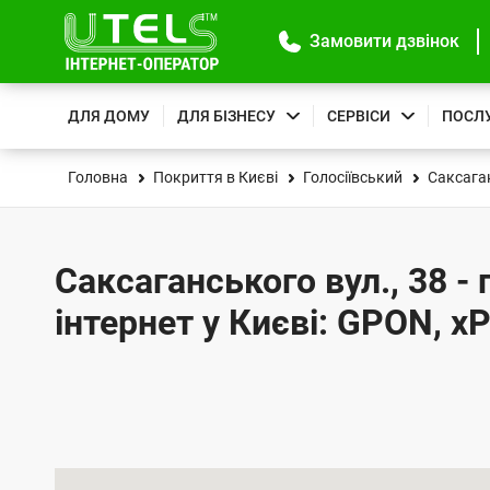
Замовити дзвінок
ДЛЯ ДОМУ
ДЛЯ БІЗНЕСУ
СЕРВІСИ
ПОСЛ
Головна
Покриття в Києві
Голосіївський
Саксага
Саксаганського вул., 38 -
інтернет у Києві: GPON, x
К