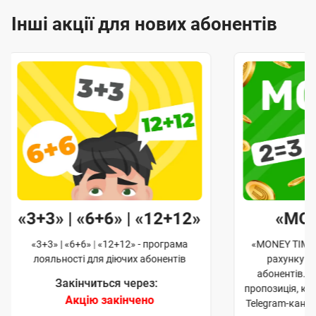
Інші акції для нових абонентів
«3+3» | «6+6» | «12+12»
«MO
«3+3» | «6+6» | «12+12» - програма
«MONEY TIME»
лояльності для діючих абонентів
рахунку д
абонентів. 
Закінчиться через:
пропозиція, к
Акцію закінчено
Telegram-кана