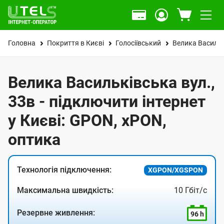
Головна
Покриття в Києві
Голосіївський
Велика Васильк
Велика Васильківська вул.,
33в - підключити інтернет
у Києві: GPON, xPON,
оптика
Технологія підключення:
XGPON/XGSPON
Максимальна швидкість:
10 Гбіт/с
Резервне живлення:
96 h