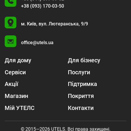
+38 (093) 170-03-50
U
м. Київ,
вул. Лютеранська, 9/9
A
office@utels.ua
Для дому
Для бізнесу
Сервіси
Послуги
Акції
Підтримка
Магазин
Покриття
Мій УТЕЛС
Контакти
© 2015—2026 UTELS. Всі права захищені.