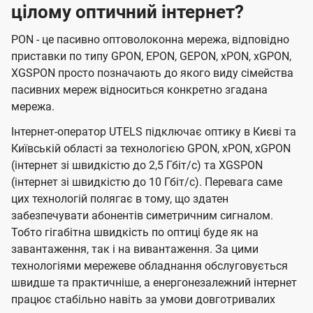
цілому оптичний інтернет?
PON - це пасивно оптоволоконна мережа, відповідно
приставки по типу GPON, EPON, GEPON, xPON, xGPON,
XGSPON просто позначають до якого виду сімейства
пасивних мереж відноситься конкретно згадана
мережа.
Інтернет-оператор UTELS підключає оптику в Києві та
Київській області за технологією GPON, xPON, xGPON
(інтернет зі швидкістю до 2,5 Гбіт/с) та XGSPON
(інтернет зі швидкістю до 10 Гбіт/с). Перевага саме
цих технологій полягає в тому, що здатен
забезпечувати абонентів симетричним сигналом.
Тобто гігабітна швидкість по оптиці буде як на
завантаження, так і на вивантаження. За цими
технологіями мережеве обладнання обслуговується
швидше та практичніше, а енергонезалежний інтернет
працює стабільно навіть за умови довготривалих