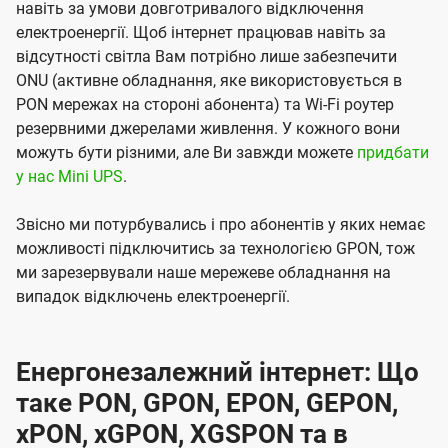
навіть за умови довготривалого відключення
електроенергії. Щоб інтернет працював навіть за
відсутності світла Вам потрібно лише забезпечити
ONU (активне обладнання, яке використовується в
PON мережах на стороні абонента) та Wi-Fi роутер
резервними джерелами живлення. У кожного вони
можуть бути різними, але Ви завжди можете
придбати
у нас Mini UPS
.
Звісно ми потурбувались і про абонентів у яких немає
можливості підключитись за технологією GPON, тож
ми зарезервували наше мережеве обладнання на
випадок відключень електроенергії.
Енергонезалежний інтернет: Що
таке PON, GPON, EPON, GEPON,
xPON, xGPON, XGSPON та в