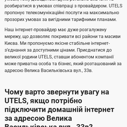
м
м
б
б
і
розбиратися в умовах співпраці з провайдером. UTELS
а
а
пропонує телекомунікаційні послуги на максимально
ї
прозорих умовах за вигідними тарифними планами.
ч
ч
U
е
е
Наш інтернет-провайдер має дуже розгалужену
t
н
н
мережу, що дозволяє покривати всі райони та масиви
e
Києва. Ми пропонуємо якісне стабільне інтернет-
н
н
l
зʼєднання за доступними цінами. Приєднатися до
я
я
великої родини UTELS, ставши абонентом компанії
s
може приватна особа та бізнес, який розташований за
адресою Велика Васильківська вул., 33в.
Чому варто звернути увагу на
UTELS, якщо потрібно
підключити домашній інтернет
за адресою Велика