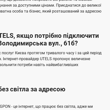
я
е
єднання за доступними цінами. Приєднатися до великої
м
б
ватна особа та бізнес, який розташований за адресою
а
ч
е
UTELS, якщо потрібно підключити
н
Володимирська вул., 61б?
н
я
послуг Києва протягом тривалого часу і за цей період
н. Інтернет-провайдер UTELS пропонує величезне
овольнити потреби навіть найвибагливіших
без світла за адресою
 GPON - це інтернет, що працює без світла, адже ми