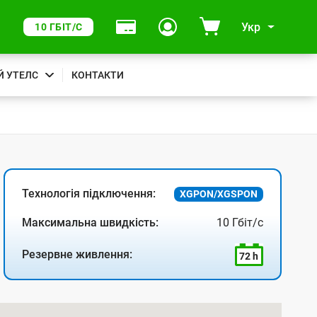
Укр
10 ГБІТ/С
Й УТЕЛС
КОНТАКТИ
Технологія підключення:
XGPON/XGSPON
Максимальна швидкість:
10 Гбіт/с
Резервне живлення:
72 h