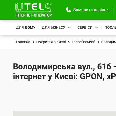
Замовити дзвінок
ДЛЯ ДОМУ
ДЛЯ БІЗНЕСУ
СЕРВІСИ
ПОСЛ
Головна
Покриття в Києві
Голосіївський
Володим
Володимирська вул., 61б 
інтернет у Києві: GPON, x
К