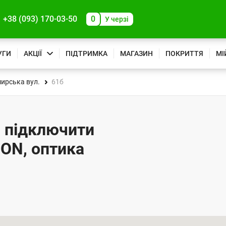
+38 (093) 170-03-50
0
У черзі
УГИ
АКЦІЇ
ПІДТРИМКА
МАГАЗИН
ПОКРИТТЯ
МІ
ирська вул.
61б
- підключити
PON, оптика