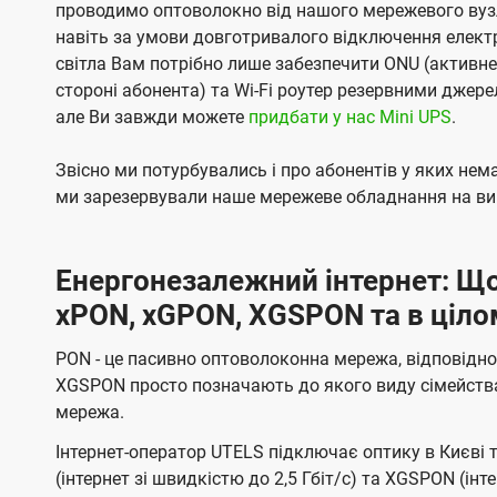
проводимо оптоволокно від нашого мережевого вузл
навіть за умови довготривалого відключення електро
світла Вам потрібно лише забезпечити ONU (активн
стороні абонента) та Wi-Fi роутер резервними джер
але Ви завжди можете
придбати у нас Mini UPS
.
Звісно ми потурбувались і про абонентів у яких не
ми зарезервували наше мережеве обладнання на вип
Енергонезалежний інтернет: Що
xPON, xGPON, XGSPON та в ціло
PON - це пасивно оптоволоконна мережа, відповідно
XGSPON просто позначають до якого виду сімейств
мережа.
Інтернет-оператор UTELS підключає оптику в Києві 
(інтернет зі швидкістю до 2,5 Гбіт/с) та XGSPON (інт