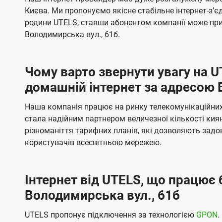
ї
я
я
е
е
Києва. Ми пропонуємо якісне стабільне інтернет-зʼ
U
м
м
б
б
родини UTELS, ставши абонентом компанії може при
t
а
а
Володимирська вул., 61б.
e
ч
ч
l
е
е
Чому варто звернути увагу на 
н
н
s
домашній інтернет за адресою 
н
н
я
я
Наша компанія працює на ринку телекомунікаційних 
стала надійним партнером величезної кількості кия
різноманіття тарифних планів, які дозволяють зад
користувачів всесвітньою мережею.
Інтернет від UTELS, що працює 
Володимирська вул., 61б
UTELS пропонує підключення за технологією
GPON
.