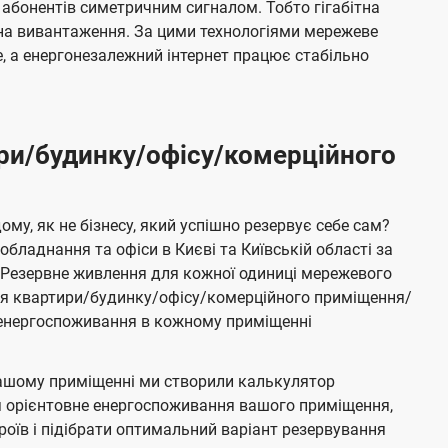
 абонентів симетричним сигналом. Тобто гігабітна
і на вивантаження. За цими технологіями мережеве
 а енергонезалежний інтернет працює стабільно
ри/будинку/офісу/комерційного
му, як не бізнесу, який успішно резервує себе сам?
бладнання та офіси в Києві та Київській області за
Резервне живлення для кожної одиниці мережевого
ня квартири/будинку/офісу/комерційного приміщення/
е енергоспоживання в кожному приміщенні
ашому приміщенні ми створили калькулятор
я орієнтовне енергоспоживання вашого приміщення,
роїв і підібрати оптимальний варіант резервування