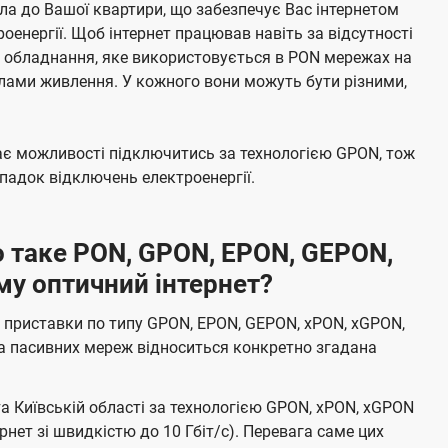
а до Вашої квартири, що забезпечує Вас інтернетом
енергії. Щоб інтернет працював навіть за відсутності
е обладнання, яке використовується в PON мережах на
елами живлення. У кожного вони можуть бути різними,
має можливості підключитись за технологією GPON, тож
адок відключень електроенергії.
 таке PON, GPON, EPON, GEPON,
му оптичний інтернет?
 приставки по типу GPON, EPON, GEPON, xPON, xGPON,
а пасивних мереж відноситься конкретно згадана
та Київській області за технологією GPON, xPON, xGPON
ернет зі швидкістю до 10 Гбіт/с). Перевага саме цих