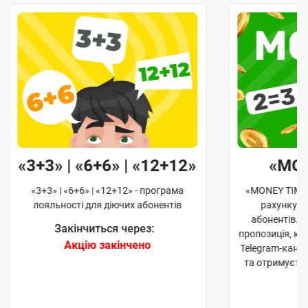
«3+3» | «6+6» | «12+12»
«MO
«3+3» | «6+6» | «12+12» - програма
«MONEY TIME»
лояльності для діючих абонентів
рахунку д
абонентів. 
Закінчиться через:
пропозиція, к
Акцію закінчено
Telegram-кана
та отримуєте