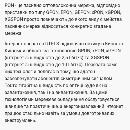
PON - це пасивно оптоволоконна мережа, відповідно
приставки по типу GPON, EPON, GEPON, xPON, xGPON,
XGSPON просто позначають до якого виду сімейства
пасивних мереж відноситься конкретно згадана
мережа.
Інтернет-оператор UTELS підключає оптику в Києві та
Київській області за технологією GPON, xPON, xGPON
(інтернет зі швидкістю до 2,5 Гбіт/с) та XGSPON
(інтернет зі швидкістю до 10 Гбіт/с). Перевага саме
цих технологій полягає в тому, що здатен
забезпечувати абонентів симетричним сигналом.
Тобто гігабітна швидкість по оптиці буде як на
завантаження, так і на вивантаження. За цими
технологіями мережеве обладнання обслуговується
швидше та практичніше, а енергонезалежний інтернет
працює стабільно навіть за умови довготривалих
знеструмлень.