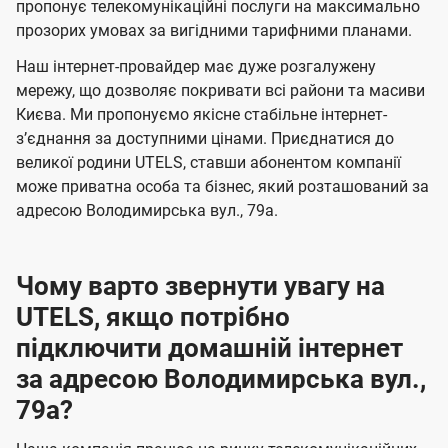
а
а
пропонує телекомунікаційні послуги на максимально
ї
прозорих умовах за вигідними тарифними планами.
ч
ч
U
е
е
Наш інтернет-провайдер має дуже розгалужену
t
н
н
мережу, що дозволяє покривати всі райони та масиви
e
Києва. Ми пропонуємо якісне стабільне інтернет-
н
н
l
зʼєднання за доступними цінами. Приєднатися до
я
я
великої родини UTELS, ставши абонентом компанії
s
може приватна особа та бізнес, який розташований за
адресою Володимирська вул., 79а.
Чому варто звернути увагу на
UTELS, якщо потрібно
підключити домашній інтернет
за адресою Володимирська вул.,
79а?