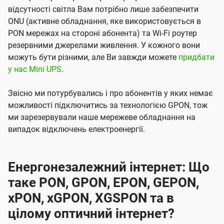
відсутності світла Вам потрібно лише забезпечити
ONU (активне обладнання, яке використовується в
PON мережах на стороні абонента) та Wi-Fi роутер
резервними джерелами живлення. У кожного вони
можуть бути різними, але Ви завжди можете
придбати
у нас Mini UPS
.
Звісно ми потурбувались і про абонентів у яких немає
можливості підключитись за технологією GPON, тож
ми зарезервували наше мережеве обладнання на
випадок відключень електроенергії.
Енергонезалежний інтернет: Що
таке PON, GPON, EPON, GEPON,
xPON, xGPON, XGSPON та в
цілому оптичний інтернет?