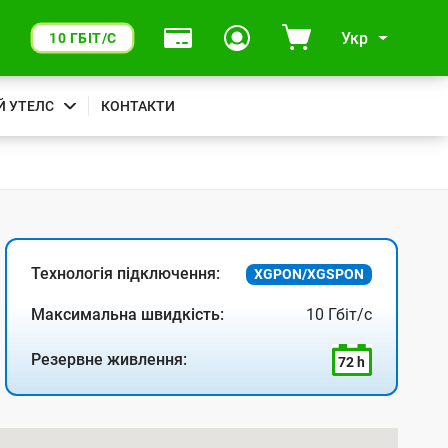
Укр
10 ГБІТ/С
Й УТЕЛС
КОНТАКТИ
Технологія підключення:
XGPON/XGSPON
Максимальна швидкість:
10 Гбіт/с
Резервне живлення:
72 h