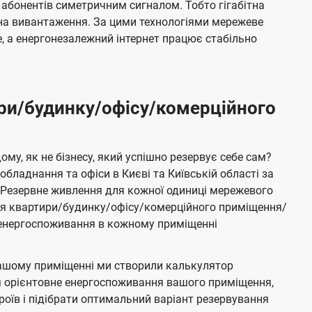
 абонентів симетричним сигналом. Тобто гігабітна
і на вивантаження. За цими технологіями мережеве
 а енергонезалежний інтернет працює стабільно
ри/будинку/офісу/комерційного
му, як не бізнесу, який успішно резервує себе сам?
бладнання та офіси в Києві та Київській області за
Резервне живлення для кожної одиниці мережевого
ня квартири/будинку/офісу/комерційного приміщення/
е енергоспоживання в кожному приміщенні
ашому приміщенні ми створили калькулятор
я орієнтовне енергоспоживання вашого приміщення,
роїв і підібрати оптимальний варіант резервування