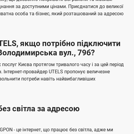
я
е
єднання за доступними цінами. Приєднатися до великої
м
б
ватна особа та бізнес, який розташований за адресою
а
ч
е
UTELS, якщо потрібно підключити
н
Володимирська вул., 79б?
н
я
послуг Києва протягом тривалого часу і за цей період
н. Інтернет-провайдер UTELS пропонує величезне
овольнити потреби навіть найвибагливіших
без світла за адресою
 GPON - це інтернет, що працює без світла, адже ми