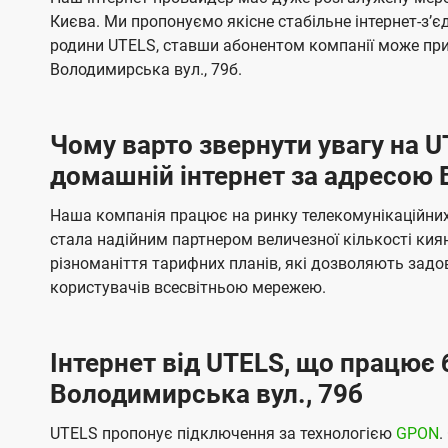
ї
я
я
е
е
Києва. Ми пропонуємо якісне стабільне інтернет-зʼ
U
м
м
б
б
родини UTELS, ставши абонентом компанії може при
t
а
а
Володимирська вул., 79б.
e
ч
ч
l
е
е
Чому варто звернути увагу на 
н
н
s
домашній інтернет за адресою 
н
н
я
я
Наша компанія працює на ринку телекомунікаційних 
стала надійним партнером величезної кількості кия
різноманіття тарифних планів, які дозволяють зад
користувачів всесвітньою мережею.
Інтернет від UTELS, що працює 
Володимирська вул., 79б
UTELS пропонує підключення за технологією
GPON
.