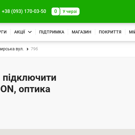
+38 (093) 170-03-50
0
У черзі
УГИ
АКЦІЇ
ПІДТРИМКА
МАГАЗИН
ПОКРИТТЯ
МІ
ирська вул.
79б
- підключити
PON, оптика