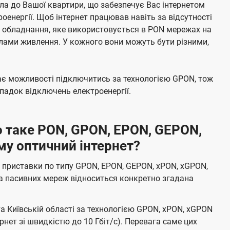
а до Вашої квартири, що забезпечує Вас інтернетом
енергії. Щоб інтернет працював навіть за відсутності
е обладнання, яке використовується в PON мережах на
елами живлення. У кожного вони можуть бути різними,
має можливості підключитись за технологією GPON, тож
адок відключень електроенергії.
 таке PON, GPON, EPON, GEPON,
му оптичний інтернет?
 приставки по типу GPON, EPON, GEPON, xPON, xGPON,
а пасивних мереж відноситься конкретно згадана
та Київській області за технологією GPON, xPON, xGPON
ернет зі швидкістю до 10 Гбіт/с). Перевага саме цих