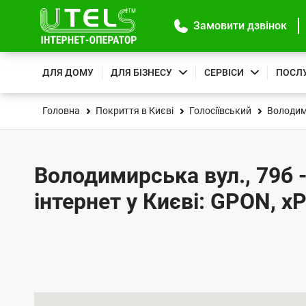
Замовити дзвінок
ДЛЯ ДОМУ
ДЛЯ БІЗНЕСУ
СЕРВІСИ
ПОСЛ
Головна
Покриття в Києві
Голосіївський
Володим
Володимирська вул., 79б 
інтернет у Києві: GPON, x
К