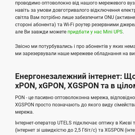
проводимо оптоволокно від нашого мережевого вузл
навіть за умови довготривалого відключення електро
світла Вам потрібно лише забезпечити ONU (активн
стороні абонента) та Wi-Fi роутер резервними джер
але Ви завжди можете
придбати у нас Mini UPS
.
Звісно ми потурбувались і про абонентів у яких не
ми зарезервували наше мережеве обладнання на вип
Енергонезалежний інтернет: Що
xPON, xGPON, XGSPON та в ціло
PON - це пасивно оптоволоконна мережа, відповідно
XGSPON просто позначають до якого виду сімейств
мережа.
Інтернет-оператор UTELS підключає оптику в Києві 
(інтернет зі швидкістю до 2,5 Гбіт/с) та XGSPON (інт