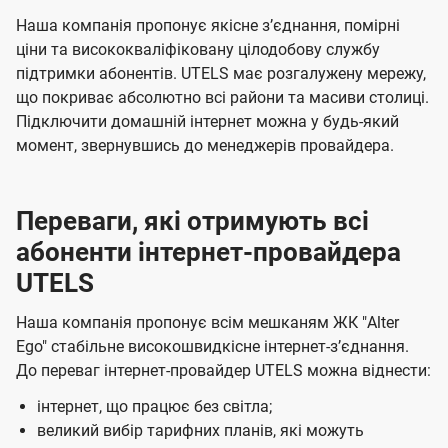
с
ч
ч
Наша компанія пропонує якісне зʼєднання, помірні
і
е
е
ціни та висококваліфіковану цілодобову службу
підтримки абонентів. UTELS має розгалужену мережу,
н
н
в
що покриває абсолютно всі райони та масиви столиці.
н
н
у
Підключити домашній інтернет можна у будь-який
я
я
К
момент, звернувшись до менеджерів провайдера.
и
є
Переваги, які отримують всі
в
абоненти інтернет-провайдера
і
UTELS
в
Наша компанія пропонує всім мешканям ЖК "Alter
і
Ego" стабільне високошвидкісне інтернет-зʼєднання.
д
До переваг інтернет-провайдер UTELS можна віднести:
к
інтернет, що працює без світла;
о
великий вибір тарифних планів, які можуть