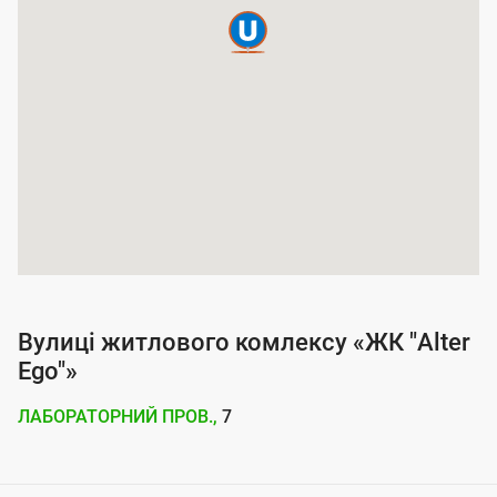
п
о
к
р
и
т
т
я
п
о
Вулиці житлового комлексу «ЖК "Alter
с
Ego"»
л
ЛАБОРАТОРНИЙ ПРОВ.,
7
у
г