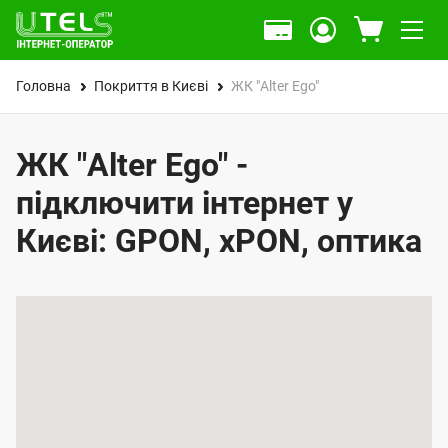
Головна
Покриття в Києві
ЖК "Alter Ego"
ЖК "Alter Ego" -
підключити інтернет у
Києві: GPON, xPON, оптика
К
а
р
т
а