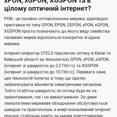
xPON, xGPON, XGSPON та в
цілому оптичний інтернет?
PON - це пасивно оптоволоконна мережа, відповідно
приставки по типу GPON, EPON, GEPON, xPON, xGPON,
XGSPON просто позначають до якого виду сімейства
пасивних мереж відноситься конкретно згадана
мережа.
Інтернет-оператор UTELS підключає оптику в Києві та
Київській області за технологією GPON, xPON, xGPON
(інтернет зі швидкістю до 2,5 Гбіт/с) та XGSPON
(інтернет зі швидкістю до 10 Гбіт/с). Перевага саме
цих технологій полягає в тому, що здатен
забезпечувати абонентів симетричним сигналом.
Тобто гігабітна швидкість по оптиці буде як на
завантаження, так і на вивантаження. За цими
технологіями мережеве обладнання обслуговується
швидше та практичніше, а енергонезалежний інтернет
працює стабільно навіть за умови довготривалих