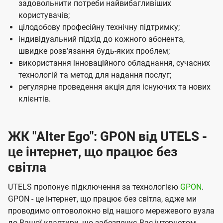
м
задовольнити потреби найвибагливіших
користувачів;
п
цілодобову професійну технічну підтримку;
а
індивідуальний підхід до кожного абонента,
н
швидке розвʼязання будь-яких проблем;
використання інноваційного обладнання, сучасних
і
технологій та метод для надання послуг;
ї
регулярне проведення акція для існуючих та нових
U
клієнтів.
t
e
ЖК "Alter Ego": GPON від UTELS -
l
це інтернет, що працює без
s
світла
UTELS пропонує підключення за технологією
GPON
.
GPON - це інтернет, що працює без світла, адже ми
проводимо оптоволокно від нашого мережевого вузла
до Вашої квартири, що забезпечує Вас інтернетом