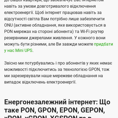
навіть за умови довготривалого відключення
електроенергії. Щоб інтернет працював навіть за
відсутності світла Вам потрібно лише забезпечити
ONU (активне обладнання, яке використовується в
PON мережах на стороні абонента) та Wi-Fi роутер
резервними джерелами живлення. У кожного вони
можуть бути різними, але Ви завжди можете
придбати
у нас Mini UPS
.
Звісно ми потурбувались і про абонентів у яких немає
можливості підключитись за технологією GPON, тож
ми зарезервували наше мережеве обладнання на
випадок відключень електроенергії.
Енергонезалежний інтернет: Що
таке PON, GPON, EPON, GEPON,