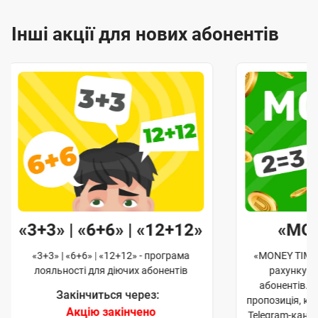
Інші акції для нових абонентів
«3+3» | «6+6» | «12+12»
«MO
«3+3» | «6+6» | «12+12» - програма
«MONEY TIME»
лояльності для діючих абонентів
рахунку д
абонентів. 
Закінчиться через:
пропозиція, к
Акцію закінчено
Telegram-кана