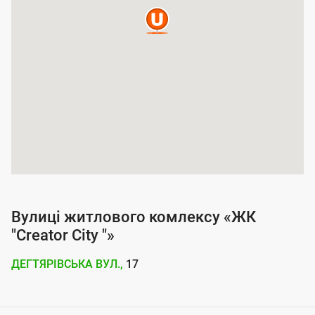
п
о
к
р
и
т
т
я
п
о
Вулиці житлового комлексу «ЖК
с
"Creator City "»
л
ДЕГТЯРІВСЬКА ВУЛ.,
17
у
г