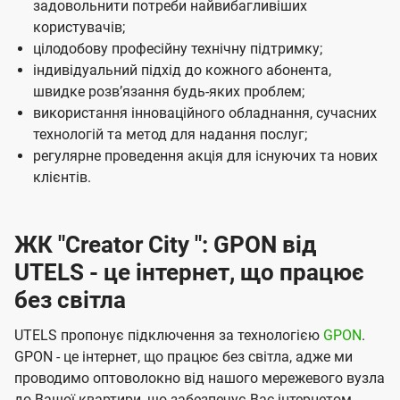
м
задовольнити потреби найвибагливіших
користувачів;
п
цілодобову професійну технічну підтримку;
а
індивідуальний підхід до кожного абонента,
н
швидке розвʼязання будь-яких проблем;
використання інноваційного обладнання, сучасних
і
технологій та метод для надання послуг;
ї
регулярне проведення акція для існуючих та нових
U
клієнтів.
t
e
ЖК "Creator City ": GPON від
l
UTELS - це інтернет, що працює
s
без світла
UTELS пропонує підключення за технологією
GPON
.
GPON - це інтернет, що працює без світла, адже ми
проводимо оптоволокно від нашого мережевого вузла
до Вашої квартири, що забезпечує Вас інтернетом