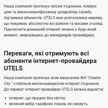
с
ч
ч
Наша компанія пропонує якісне зʼєднання, помірні
і
е
е
ціни та висококваліфіковану цілодобову службу
підтримки абонентів. UTELS має розгалужену мережу,
н
н
в
що покриває абсолютно всі райони та масиви столиці.
н
н
у
Підключити домашній інтернет можна у будь-який
я
я
К
момент, звернувшись до менеджерів провайдера.
и
є
Переваги, які отримують всі
в
абоненти інтернет-провайдера
і
UTELS
в
Наша компанія пропонує всім мешканям ЖК "Creator
і
City " стабільне високошвидкісне інтернет-зʼєднання.
д
До переваг інтернет-провайдер UTELS можна віднести:
к
інтернет, що працює без світла;
о
великий вибір тарифних планів, які можуть