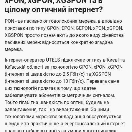
xPON, xGPON, XGSPON та в
цілому оптичний інтернет?
PON - це пасивно оптоволоконна мережа, відповідно
приставки по типу GPON, EPON, GEPON, xPON, xGPON,
XGSPON просто позначають до якого виду сімейства
пасивних мереж відноситься конкретно згадана
мережа.
Інтернет-оператор UTELS підключає оптику в Києві та
Київській області за технологією GPON, xPON, xGPON
(інтернет зі швидкістю до 2,5 Гбіт/с) та XGSPON
(інтернет зі швидкістю до 10 Гбіт/с). Перевага саме
цих технологій полягає в тому, що здатен
забезпечувати абонентів симетричним сигналом.
Тобто гігабітна швидкість по оптиці буде як на
завантаження, так і на вивантаження. За цими
технологіями мережеве обладнання обслуговується
швидше та практичніше, а енергонезалежний інтернет
працює стабільно навіть за умови довготривалих