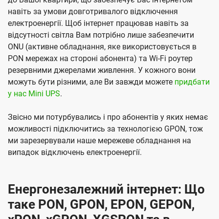
навіть за умови довготривалого відключення
електроенергії. Щоб інтернет працював навіть за
відсутності світла Вам потрібно лише забезпечити
ONU (активне обладнання, яке використовується в
PON мережах на стороні абонента) та Wi-Fi роутер
резервними джерелами живлення. У кожного вони
можуть бути різними, але Ви завжди можете
придбати
у нас Mini UPS
.
Звісно ми потурбувались і про абонентів у яких немає
можливості підключитись за технологією GPON, тож
ми зарезервували наше мережеве обладнання на
випадок відключень електроенергії.
Енергонезалежний інтернет: Що
таке PON, GPON, EPON, GEPON,