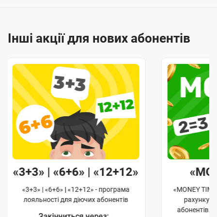
Інші акції для нових абонентів
«3+3» | «6+6» | «12+12»
«MO
«3+3» | «6+6» | «12+12» - програма
«MONEY TIME»
лояльності для діючих абонентів
рахунку д
абонентів. 
Закінчиться через: