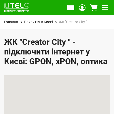
Головна
Покриття в Києві
ЖК "Creator City "
ЖК "Creator City " -
підключити інтернет у
Києві: GPON, xPON, оптика
К
а
р
т
а