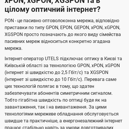
xPON, xGPON, XGSPON та в
цілому оптичний інтернет?
PON - це пасивно оптоволоконна мережа, відповідно
приставки по типу GPON, EPON, GEPON, xPON, xGPON,
XGSPON просто позначають до якого виду сімейства
пасивних мереж відноситься конкретно згадана
мережа.
Інтернет-оператор UTELS підключає оптику в Києві та
Київській області за технологією GPON, xPON, xGPON
(інтернет зі швидкістю до 2,5 Гбіт/с) та XGSPON
(інтернет зі швидкістю до 10 Гбіт/с). Перевага саме
цих технологій полягає в тому, що здатен
забезпечувати абонентів симетричним сигналом.
Тобто гігабітна швидкість по оптиці буде як на
завантаження, так і на вивантаження. За цими
технологіями мережеве обладнання обслуговується
швидше та практичніше, а енергонезалежний інтернет
працює стабільно навіть за умови довготривалих