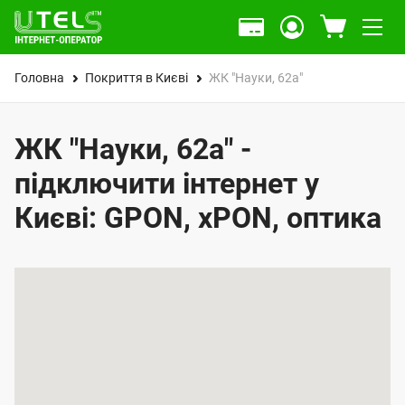
Головна
Покриття в Києві
ЖК "Науки, 62а"
ЖК "Науки, 62а" -
підключити інтернет у
Києві: GPON, xPON, оптика
К
а
р
т
а