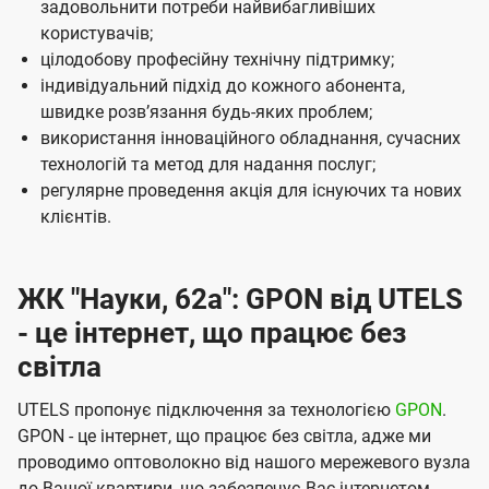
м
задовольнити потреби найвибагливіших
користувачів;
п
цілодобову професійну технічну підтримку;
а
індивідуальний підхід до кожного абонента,
н
швидке розвʼязання будь-яких проблем;
використання інноваційного обладнання, сучасних
і
технологій та метод для надання послуг;
ї
регулярне проведення акція для існуючих та нових
U
клієнтів.
t
e
ЖК "Науки, 62а": GPON від UTELS
l
- це інтернет, що працює без
s
світла
UTELS пропонує підключення за технологією
GPON
.
GPON - це інтернет, що працює без світла, адже ми
проводимо оптоволокно від нашого мережевого вузла
до Вашої квартири, що забезпечує Вас інтернетом