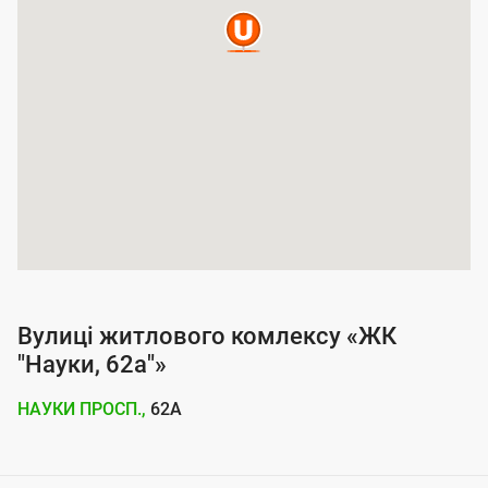
п
о
к
р
и
т
т
я
п
о
Вулиці житлового комлексу «ЖК
с
"Науки, 62а"»
л
НАУКИ ПРОСП.,
62А
у
г