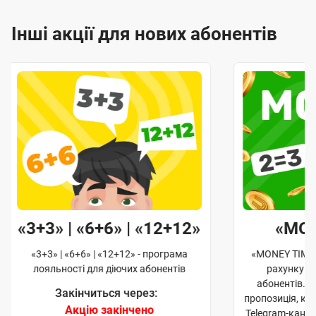
Інші акції для нових абонентів
«3+3» | «6+6» | «12+12»
«MO
«3+3» | «6+6» | «12+12» - програма
«MONEY TIME»
лояльності для діючих абонентів
рахунку д
абонентів. 
Закінчиться через:
пропозиція, к
Акцію закінчено
Telegram-кана