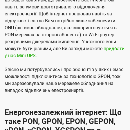
навіть за умови довготривалого відключення
електроенергії. Щоб інтернет працював навіть за
відсутності світла Вам потрібно лише забезпечити
ONU (активне обладнання, яке використовується в
PON мережах на стороні абонента) та Wi-Fi роутер
резервними джерелами живлення. У кожного вони
можуть бути різними, але Ви завжди можете
придбати
у нас Mini UPS
.
Звісно ми потурбувались і про абонентів у яких немає
можливості підключитись за технологією GPON, тож
ми зарезервували наше мережеве обладнання на
випадок відключень електроенергії.
Енергонезалежний інтернет: Що
таке PON, GPON, EPON, GEPON,