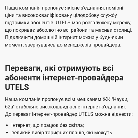
с
ч
ч
Наша компанія пропонує якісне зʼєднання, помірні
і
е
е
ціни та висококваліфіковану цілодобову службу
підтримки абонентів. UTELS має розгалужену мережу,
н
н
в
що покриває абсолютно всі райони та масиви столиці.
н
н
у
Підключити домашній інтернет можна у будь-який
я
я
К
момент, звернувшись до менеджерів провайдера.
и
є
Переваги, які отримують всі
в
абоненти інтернет-провайдера
і
UTELS
в
Наша компанія пропонує всім мешканям ЖК "Науки,
і
62а" стабільне високошвидкісне інтернет-зʼєднання.
д
До переваг інтернет-провайдер UTELS можна віднести:
к
інтернет, що працює без світла;
о
великий вибір тарифних планів, які можуть