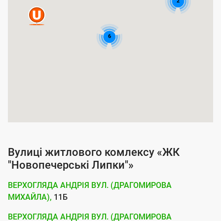
2
п
о
к
6
р
и
т
т
я
п
о
Вулиці житлового комлексу «ЖК
с
"Новопечерські Липки"»
л
ВЕРХОГЛЯДА АНДРІЯ ВУЛ. (ДРАГОМИРОВА
у
МИХАЙЛА),
11Б
г
ВЕРХОГЛЯДА АНДРІЯ ВУЛ. (ДРАГОМИРОВА