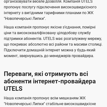
л
л
м
організовувати веселе дозвілля. Компанія UTELS
я
я
е
е
пропонує послугу підключення високошвидкісного
п
м
м
б
б
інтернету з вигідними тарифними планами по ЖК
а
"Новопечерські Липки".
а
а
н
ч
ч
Наша компанія пропонує якісне зʼєднання, помірні
і
е
е
ціни та висококваліфіковану цілодобову службу
ї
підтримки абонентів. UTELS має розгалужену мережу,
н
н
що покриває абсолютно всі райони та масиви столиці.
U
н
н
Підключити домашній інтернет можна у будь-який
t
я
я
момент, звернувшись до менеджерів провайдера.
e
l
Переваги, які отримують всі
s
абоненти інтернет-провайдера
UTELS
Наша компанія пропонує всім мешканям ЖК
"Новопечерські Липки" стабільне високошвидкісне