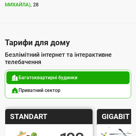
м
МИХАЙЛА),
28
е
р
е
Тарифи для дому
ж
і
Безлімітний інтернет та інтерактивне
І
телебачення
н
Багатоквартирні будинки
т
е
Приватний сектор
р
н
Т
Т
STANDART
GIGABIT
е
а
а
т
р
р