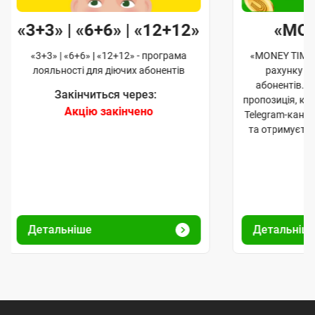
«3+3» | «6+6» | «12+12»
«MO
«3+3» | «6+6» | «12+12» - програма
«MONEY TIME»
лояльності для діючих абонентів
рахунку д
абонентів. 
Закінчиться через:
пропозиція, к
Акцію закінчено
Telegram-кана
та отримуєте
Детальніше
Детальніш