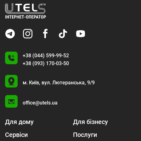
+38 (044) 599-99-52
+38 (093) 170-03-50
U
м. Київ,
вул. Лютеранська, 9/9
A
office@utels.ua
Для дому
Для бізнесу
Сервіси
Послуги