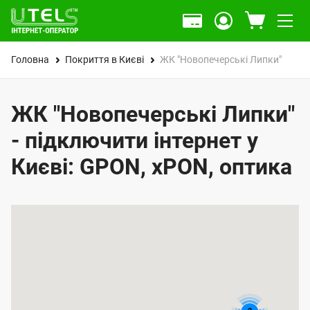
Головна
Покриття в Києві
ЖК "Новопечерські Липки"
ЖК "Новопечерські Липки"
- підключити інтернет у
Києві: GPON, xPON, оптика
К
а
р
т
а