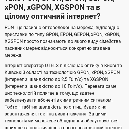
xPON, xGPON, XGSPON та в
цілому оптичний інтернет?
PON - це пасивно оптоволоконна мережа, відповідно
приставки по типу GPON, EPON, GEPON, xPON, xGPON,
XGSPON просто позначають до якого виду сімейства
пасивних мереж відноситься конкретно згадана
мережа.
Інтернет-оператор UTELS підключає оптику в Києві та
Київській області за технологією GPON, xPON, xGPON
(інтернет зі швидкістю до 2,5 Гбіт/с) та XGSPON
(інтернет зі швидкістю до 10 Гбіт/с). Перевага саме
цих технологій полягає в тому, що здатен
забезпечувати абонентів симетричним сигналом.
Тобто гігабітна швидкість по оптиці буде як на
завантаження, так і на вивантаження. За цими
технологіями мережеве обладнання обслуговується
швидше та практичніше, а енергонезалежний інтернет