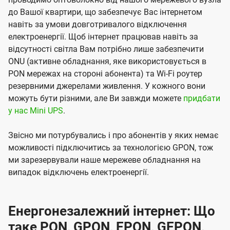
до Вашої квартири, що забезпечує Вас інтернетом
навіть за умови довготривалого відключення
електроенергії. Щоб інтернет працював навіть за
відсутності світла Вам потрібно лише забезпечити
ONU (активне обладнання, яке використовується в
PON мережах на стороні абонента) та Wi-Fi роутер
резервними джерелами живлення. У кожного вони
можуть бути різними, але Ви завжди можете
придбати
у нас Mini UPS
.
Звісно ми потурбувались і про абонентів у яких немає
можливості підключитись за технологією GPON, тож
ми зарезервували наше мережеве обладнання на
випадок відключень електроенергії.
Енергонезалежний інтернет: Що
таке PON, GPON, EPON, GEPON,