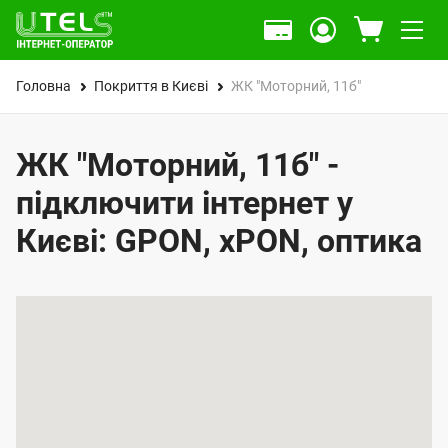
Головна
Покриття в Києві
ЖК "Моторний, 11б"
ЖК "Моторний, 11б" -
підключити інтернет у
Києві: GPON, xPON, оптика
К
а
р
т
а