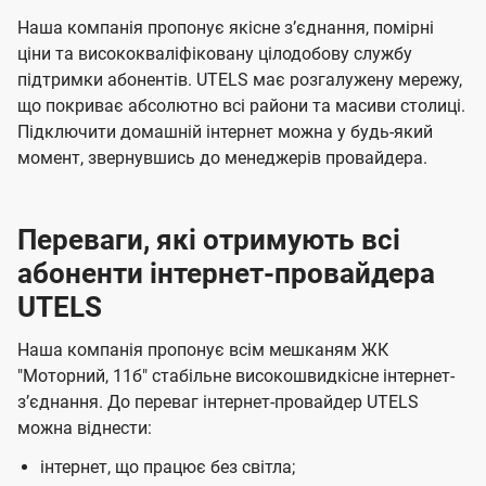
с
ч
ч
Наша компанія пропонує якісне зʼєднання, помірні
і
е
е
ціни та висококваліфіковану цілодобову службу
підтримки абонентів. UTELS має розгалужену мережу,
н
н
в
що покриває абсолютно всі райони та масиви столиці.
н
н
у
Підключити домашній інтернет можна у будь-який
я
я
К
момент, звернувшись до менеджерів провайдера.
и
є
Переваги, які отримують всі
в
абоненти інтернет-провайдера
і
UTELS
в
Наша компанія пропонує всім мешканям ЖК
і
"Моторний, 11б" стабільне високошвидкісне інтернет-
д
зʼєднання. До переваг інтернет-провайдер UTELS
к
можна віднести:
о
інтернет, що працює без світла;