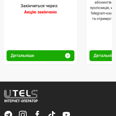
абонентів. 
Закінчиться через:
пропозиція, к
Акцію закінчено
Telegram-кана
та отримуєте
Детальніше
Детальніш