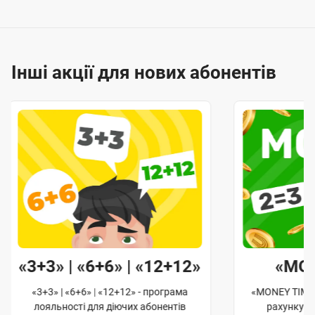
Інші акції для нових абонентів
«3+3» | «6+6» | «12+12»
«MO
«3+3» | «6+6» | «12+12» - програма
«MONEY TIME»
лояльності для діючих абонентів
рахунку д