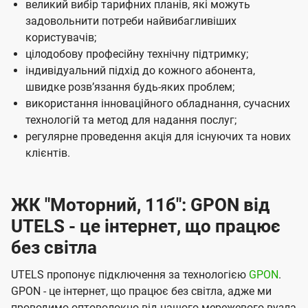
м
великий вибір тарифних планів, які можуть
задовольнити потреби найвибагливіших
п
користувачів;
а
цілодобову професійну технічну підтримку;
н
індивідуальний підхід до кожного абонента,
швидке розвʼязання будь-яких проблем;
і
використання інноваційного обладнання, сучасних
ї
технологій та метод для надання послуг;
U
регулярне проведення акція для існуючих та нових
t
клієнтів.
e
l
ЖК "Моторний, 11б": GPON від
s
UTELS - це інтернет, що працює
без світла
UTELS пропонує підключення за технологією
GPON
.
GPON - це інтернет, що працює без світла, адже ми
проводимо оптоволокно від нашого мережевого вузла