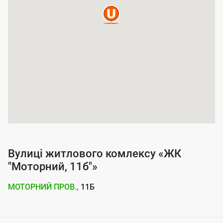
п
о
к
р
и
т
т
я
п
о
Вулиці житлового комлексу «ЖК
с
"Моторний, 11б"»
л
МОТОРНИЙ ПРОВ.,
11Б
у
г