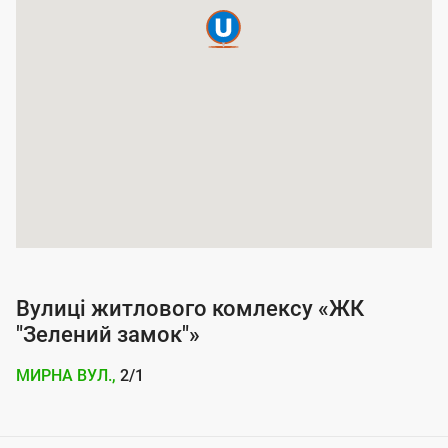
п
о
к
р
и
т
т
я
п
о
Вулиці житлового комлексу «ЖК
с
"Зелений замок"»
л
МИРНА ВУЛ.,
2/1
у
г