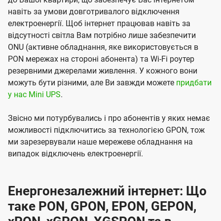
навіть за умови довготривалого відключення
електроенергії. Щоб інтернет працював навіть за
відсутності світла Вам потрібно лише забезпечити
ONU (активне обладнання, яке використовується в
PON мережах на стороні абонента) та Wi-Fi роутер
резервними джерелами живлення. У кожного вони
можуть бути різними, але Ви завжди можете
придбати
у нас Mini UPS
.
Звісно ми потурбувались і про абонентів у яких немає
можливості підключитись за технологією GPON, тож
ми зарезервували наше мережеве обладнання на
випадок відключень електроенергії.
Енергонезалежний інтернет: Що
таке PON, GPON, EPON, GEPON,