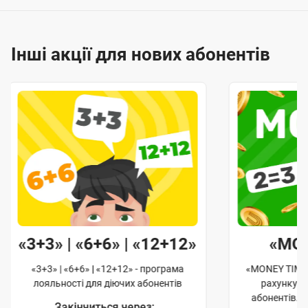
Інші акції для нових абонентів
«3+3» | «6+6» | «12+12»
«MO
«3+3» | «6+6» | «12+12» - програма
«MONEY TIME»
лояльності для діючих абонентів
рахунку д
абонентів. 
Закінчиться через: