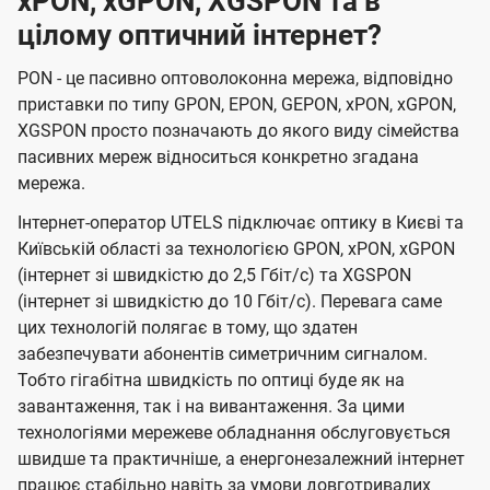
xPON, xGPON, XGSPON та в
цілому оптичний інтернет?
PON - це пасивно оптоволоконна мережа, відповідно
приставки по типу GPON, EPON, GEPON, xPON, xGPON,
XGSPON просто позначають до якого виду сімейства
пасивних мереж відноситься конкретно згадана
мережа.
Інтернет-оператор UTELS підключає оптику в Києві та
Київській області за технологією GPON, xPON, xGPON
(інтернет зі швидкістю до 2,5 Гбіт/с) та XGSPON
(інтернет зі швидкістю до 10 Гбіт/с). Перевага саме
цих технологій полягає в тому, що здатен
забезпечувати абонентів симетричним сигналом.
Тобто гігабітна швидкість по оптиці буде як на
завантаження, так і на вивантаження. За цими
технологіями мережеве обладнання обслуговується
швидше та практичніше, а енергонезалежний інтернет
працює стабільно навіть за умови довготривалих