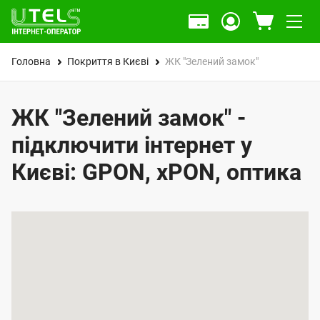
Головна
Покриття в Києві
ЖК "Зелений замок"
ЖК "Зелений замок" -
підключити інтернет у
Києві: GPON, xPON, оптика
К
а
р
т
а