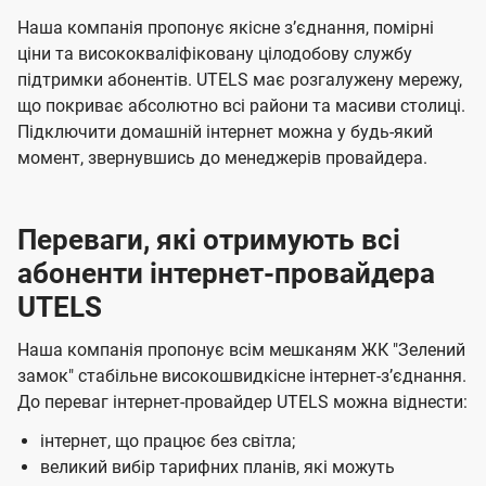
с
ч
ч
Наша компанія пропонує якісне зʼєднання, помірні
і
е
е
ціни та висококваліфіковану цілодобову службу
підтримки абонентів. UTELS має розгалужену мережу,
н
н
в
що покриває абсолютно всі райони та масиви столиці.
н
н
у
Підключити домашній інтернет можна у будь-який
я
я
К
момент, звернувшись до менеджерів провайдера.
и
є
Переваги, які отримують всі
в
абоненти інтернет-провайдера
і
UTELS
в
Наша компанія пропонує всім мешканям ЖК "Зелений
і
замок" стабільне високошвидкісне інтернет-зʼєднання.
д
До переваг інтернет-провайдер UTELS можна віднести:
к
інтернет, що працює без світла;
о
великий вибір тарифних планів, які можуть