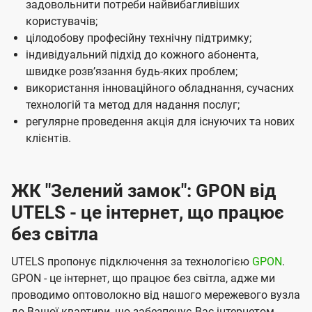
м
задовольнити потреби найвибагливіших
користувачів;
п
цілодобову професійну технічну підтримку;
а
індивідуальний підхід до кожного абонента,
н
швидке розвʼязання будь-яких проблем;
використання інноваційного обладнання, сучасних
і
технологій та метод для надання послуг;
ї
регулярне проведення акція для існуючих та нових
U
клієнтів.
t
e
ЖК "Зелений замок": GPON від
l
UTELS - це інтернет, що працює
s
без світла
UTELS пропонує підключення за технологією
GPON
.
GPON - це інтернет, що працює без світла, адже ми
проводимо оптоволокно від нашого мережевого вузла
до Вашої квартири, що забезпечує Вас інтернетом