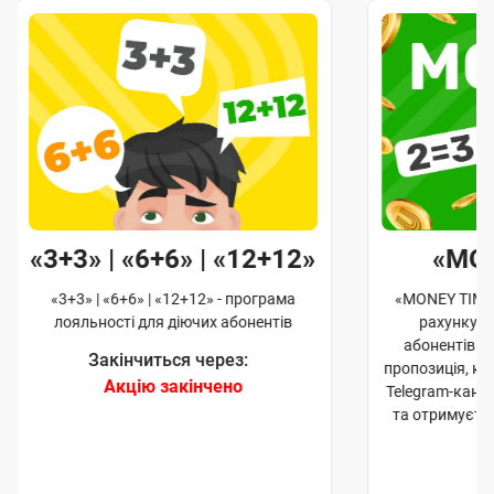
«3+3» | «6+6» | «12+12»
«MO
«3+3» | «6+6» | «12+12» - програма
«MONEY TIME»
лояльності для діючих абонентів
рахунку д
абонентів. 
Закінчиться через:
пропозиція, к
Акцію закінчено
Telegram-кана
та отримуєте