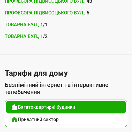
ПРОФЕСОРА ПІДВИСОЦЬКОГО ВУЛ.,
4В
і
ї
ПРОФЕСОРА ПІДВИСОЦЬКОГО ВУЛ.,
5
U
ТОВАРНА ВУЛ.,
1/1
t
ТОВАРНА ВУЛ.,
1/2
e
l
s
Тарифи для дому
Безлімітний інтернет та інтерактивне
телебачення
Багатоквартирні будинки
Приватний сектор