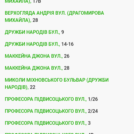
т
МИХАЙЛА),
17В
е
ВЕРХОГЛЯДА АНДРІЯ ВУЛ. (ДРАГОМИРОВА
р
МИХАЙЛА),
28
н
ДРУЖБИ НАРОДІВ БУЛ.,
9
е
ДРУЖБИ НАРОДІВ БУЛ.,
14-16
т
в
МАККЕЙНА ДЖОНА ВУЛ.,
26
і
МАККЕЙНА ДЖОНА ВУЛ.,
28
д
МИКОЛИ МІХНОВСЬКОГО БУЛЬВАР (ДРУЖБИ
к
НАРОДІВ),
22
о
ПРОФЕСОРА ПІДВИСОЦЬКОГО ВУЛ.,
1/26
м
п
ПРОФЕСОРА ПІДВИСОЦЬКОГО ВУЛ.,
2/24
а
ПРОФЕСОРА ПІДВИСОЦЬКОГО ВУЛ.,
3
н