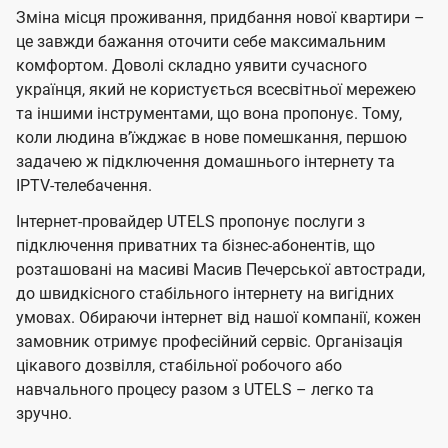
в
в
е
Зміна місця проживання, придбання нової квартири –
о
о
н
л
л
н
це завжди бажання оточити себе максимальним
т
т
я
е
е
комфортом. Доволі складно уявити сучасного
е
е
н
н
українця, який не користується всесвітньої мережею
л
л
н
н
та іншими інструментами, що вона пропонує. Тому,
я
я
е
е
коли людина в’їжджає в нове помешкання, першою
м
м
б
б
задачею ж підключення домашнього інтернету та
IPTV-телебачення.
а
а
ч
ч
Інтернет-провайдер UTELS пропонує послуги з
е
е
підключення приватних та бізнес-абонентів, що
розташовані на масиві Масив Печерської автостради,
н
н
до швидкісного стабільного інтернету на вигідних
н
н
умовах. Обираючи інтернет від нашої компанії, кожен
я
я
замовник отримує професійний сервіс. Організація
цікавого дозвілля, стабільної робочого або
навчального процесу разом з UTELS – легко та
зручно.