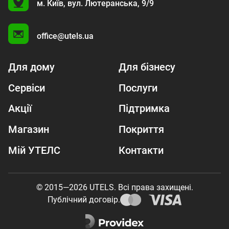
U
м. Київ,
вул. Лютеранська, 9/9
A
office@utels.ua
Для дому
Для бізнесу
Сервіси
Послуги
Акції
Підтримка
Магазин
Покриття
Мій УТЕЛС
Контакти
© 2015—2026 UTELS. Всі права захищені.
Публічний договір.