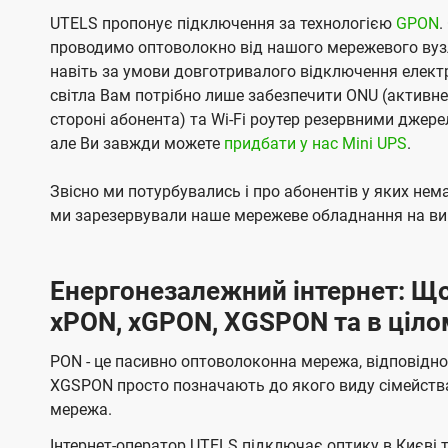
UTELS пропонує підключення за технологією
GPON
.
проводимо оптоволокно від нашого мережевого вузл
навіть за умови довготривалого відключення електро
світла Вам потрібно лише забезпечити ONU (активн
стороні абонента) та Wi-Fi роутер резервними джер
але Ви завжди можете
придбати у нас Mini UPS
.
Звісно ми потурбувались і про абонентів у яких не
ми зарезервували наше мережеве обладнання на вип
Енергонезалежний інтернет: Що
xPON, xGPON, XGSPON та в ціло
PON - це пасивно оптоволоконна мережа, відповідно
XGSPON просто позначають до якого виду сімейств
мережа.
Інтернет-оператор UTELS підключає оптику в Києві 