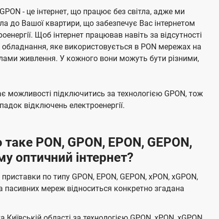
 GPON - це інтернет, що працює без світла, адже ми
а до Вашої квартири, що забезпечує Вас інтернетом
енергії. Щоб інтернет працював навіть за відсутності
е обладнання, яке використовується в PON мережах на
елами живлення. У кожного вони можуть бути різними,
має можливості підключитись за технологією GPON, тож
адок відключень електроенергії.
 таке PON, GPON, EPON, GEPON,
му оптичний інтернет?
 приставки по типу GPON, EPON, GEPON, xPON, xGPON,
а пасивних мереж відноситься конкретно згадана
та Київській області за технологією GPON, xPON, xGPON