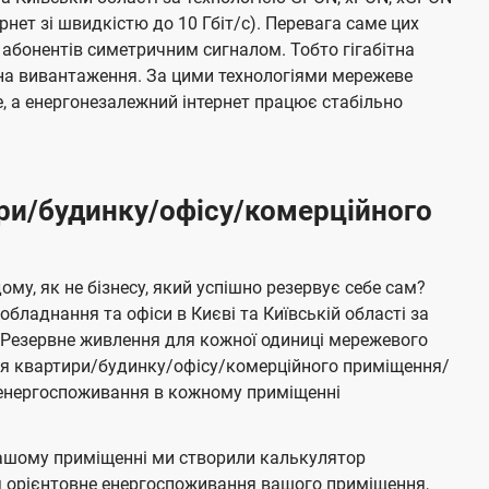
ернет зі швидкістю до 10 Гбіт/с). Перевага саме цих
 абонентів симетричним сигналом. Тобто гігабітна
і на вивантаження. За цими технологіями мережеве
 а енергонезалежний інтернет працює стабільно
ри/будинку/офісу/комерційного
му, як не бізнесу, який успішно резервує себе сам?
бладнання та офіси в Києві та Київській області за
Резервне живлення для кожної одиниці мережевого
ня квартири/будинку/офісу/комерційного приміщення/
е енергоспоживання в кожному приміщенні
ашому приміщенні ми створили калькулятор
я орієнтовне енергоспоживання вашого приміщення,