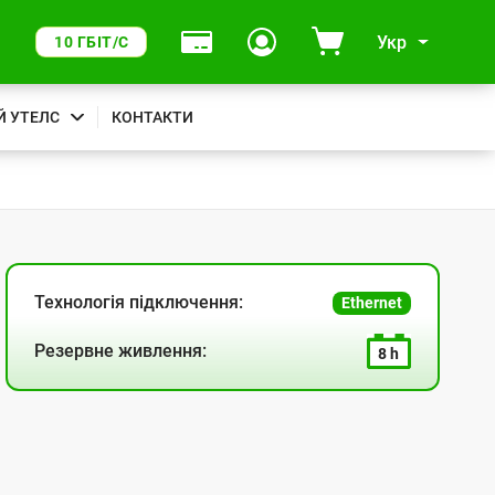
Укр
10 ГБІТ/С
Й УТЕЛС
КОНТАКТИ
Технологія підключення:
Ethernet
Резервне живлення:
8 h