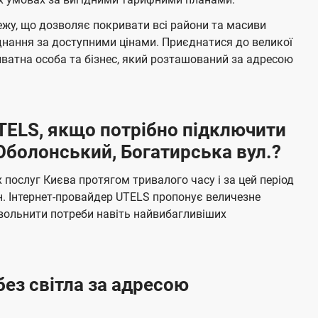
л
н
жу, що дозволяє покривати всі райони та масиви
я
е
єднання за доступними цінами. Приєднатися до великої
м
б
ватна особа та бізнес, який розташований за адресою
а
ч
е
UTELS, якщо потрібно підключити
н
Оболонський, Богатирська вул.?
н
я
послуг Києва протягом тривалого часу і за цей період
н. Інтернет-провайдер UTELS пропонує величезне
овольнити потреби навіть найвибагливіших
без світла за адресою