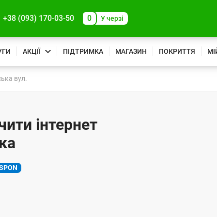
+38 (093) 170-03-50
0
У черзі
УГИ
АКЦІЇ
ПІДТРИМКА
МАГАЗИН
ПОКРИТТЯ
МІ
ька вул.
чити інтернет
ика
SPON