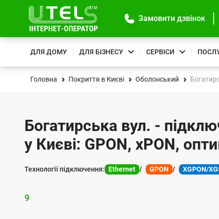
Замовити дзвінок
ДЛЯ ДОМУ
ДЛЯ БІЗНЕСУ
СЕРВІСИ
ПОСЛ
Головна
Покриття в Києві
Оболонський
Богатирс
Богатирська вул. - підклю
у Києві: GPON, xPON, опт
Технології підключення:
Ethernet
GPON
XGPON/XG
9