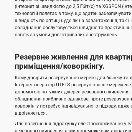
(інтернет зі швидкістю до 2,5 Гбіт/с) та XGSPON (інт
технологій полягає в тому, що здатен забезпечувати
швидкість по оптиці буде як на завантаження, так 
обладнання обслуговується швидше та практичніше,
навіть за умови довготривалих знеструмлень.
Резервне живлення для кварти
приміщення/коворкінгу.
Кому довірити резервування мережі для бізнесу та до
Інтернет-оператор UTELS резервує власне мережеве о
допомогою потужних джерел резервного живлення. 
обладнання приблизно однакове, проте резервуван
коворкінгу потребує індивідуального підходу, адж
відрізняється.
Для полегшення підрахунку електроспоживання у в
резервного живлення, який допоможе вам дізнатис