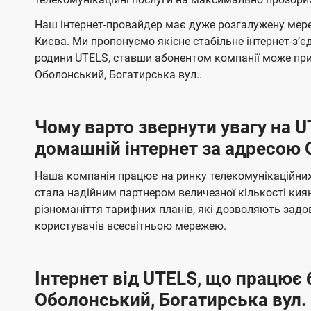
і
л
л
н
н
ї
Наш інтернет-провайдер має дуже розгалужену мере
я
я
е
е
Києва. Ми пропонуємо якісне стабільне інтернет-зʼ
U
м
м
б
б
родини UTELS, ставши абонентом компанії може при
t
а
а
Оболонський, Богатирська вул..
e
ч
ч
l
е
е
Чому варто звернути увагу на 
н
н
s
домашній інтернет за адресою 
н
н
я
я
Наша компанія працює на ринку телекомунікаційних 
стала надійним партнером величезної кількості кия
різноманіття тарифних планів, які дозволяють зад
користувачів всесвітньою мережею.
Інтернет від UTELS, що працює 
Оболонський, Богатирська вул.