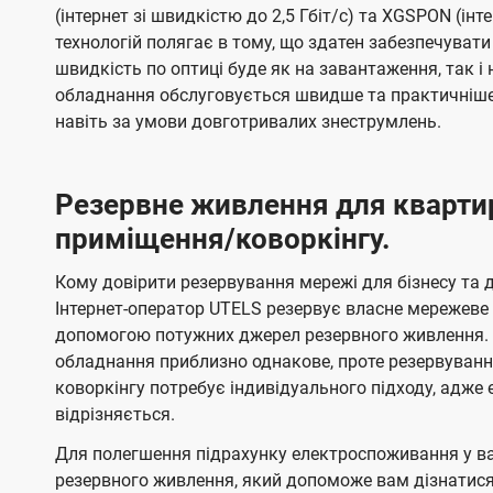
(інтернет зі швидкістю до 2,5 Гбіт/с) та XGSPON (інт
технологій полягає в тому, що здатен забезпечувати
швидкість по оптиці буде як на завантаження, так 
обладнання обслуговується швидше та практичніше,
навіть за умови довготривалих знеструмлень.
Резервне живлення для кварти
приміщення/коворкінгу.
Кому довірити резервування мережі для бізнесу та до
Інтернет-оператор UTELS резервує власне мережеве о
допомогою потужних джерел резервного живлення. 
обладнання приблизно однакове, проте резервуван
коворкінгу потребує індивідуального підходу, адж
відрізняється.
Для полегшення підрахунку електроспоживання у в
резервного живлення, який допоможе вам дізнатис