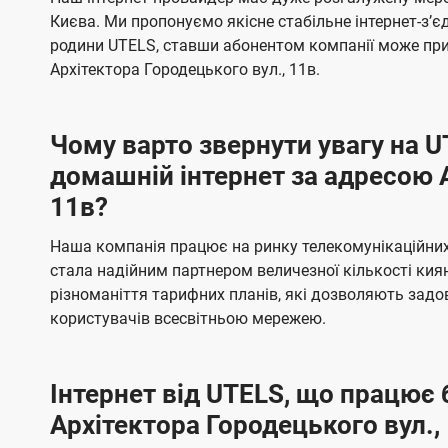
ї
я
я
е
е
Києва. Ми пропонуємо якісне стабільне інтернет-зʼ
U
м
м
б
б
родини UTELS, ставши абонентом компанії може при
t
а
а
Архітектора Городецького вул., 11в.
e
ч
ч
l
е
е
Чому варто звернути увагу на 
н
н
s
домашній інтернет за адресою А
н
н
11в?
я
я
Наша компанія працює на ринку телекомунікаційних 
стала надійним партнером величезної кількості кия
різноманіття тарифних планів, які дозволяють зад
користувачів всесвітньою мережею.
Інтернет від UTELS, що працює 
Архітектора Городецького вул.,