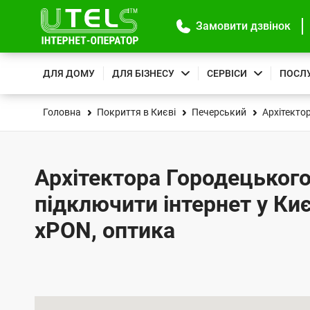
Замовити дзвінок
ДЛЯ ДОМУ
ДЛЯ БІЗНЕСУ
СЕРВІСИ
ПОСЛ
Головна
Покриття в Києві
Печерський
Архітекто
Архітектора Городецького 
підключити інтернет у Киє
xPON, оптика
К