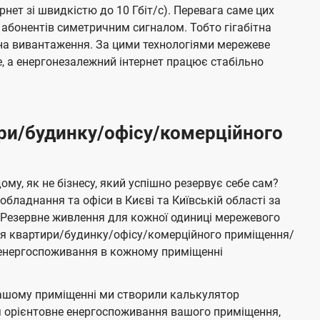
ернет зі швидкістю до 10 Гбіт/с). Перевага саме цих
 абонентів симетричним сигналом. Тобто гігабітна
і на вивантаження. За цими технологіями мережеве
 а енергонезалежний інтернет працює стабільно
ри/будинку/офісу/комерційного
му, як не бізнесу, який успішно резервує себе сам?
бладнання та офіси в Києві та Київській області за
Резервне живлення для кожної одиниці мережевого
ня квартири/будинку/офісу/комерційного приміщення/
е енергоспоживання в кожному приміщенні
ашому приміщенні ми створили калькулятор
я орієнтовне енергоспоживання вашого приміщення,