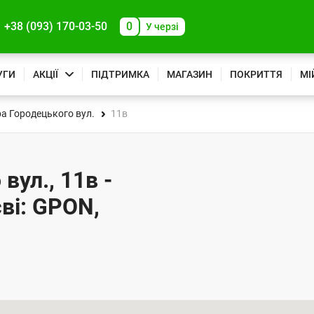
+38 (093) 170-03-50
0
У черзі
УГИ
АКЦІЇ
ПІДТРИМКА
МАГАЗИН
ПОКРИТТЯ
МІ
ра Городецького вул.
11в
вул., 11в -
ві: GPON,