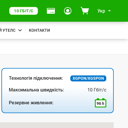
Укр
10 ГБІТ/С
Й УТЕЛС
КОНТАКТИ
Технологія підключення:
XGPON/XGSPON
Максимальна швидкість:
10 Гбіт/с
Резервне живлення:
96 h