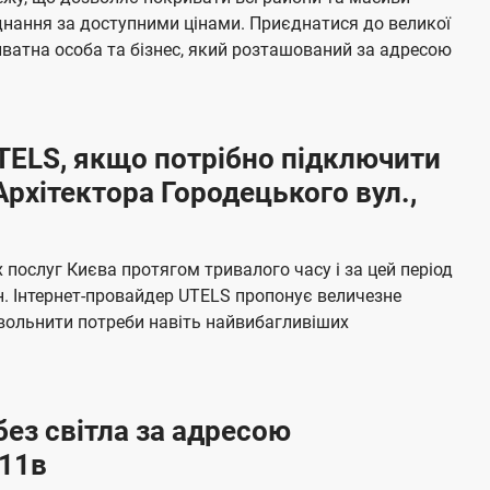
я
е
єднання за доступними цінами. Приєднатися до великої
м
б
ватна особа та бізнес, який розташований за адресою
а
ч
е
UTELS, якщо потрібно підключити
н
рхітектора Городецького вул.,
н
я
послуг Києва протягом тривалого часу і за цей період
н. Інтернет-провайдер UTELS пропонує величезне
овольнити потреби навіть найвибагливіших
без світла за адресою
 11в