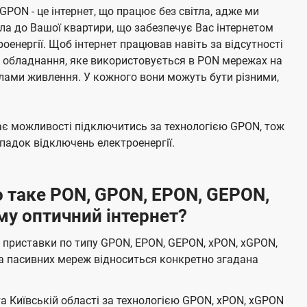
 GPON - це інтернет, що працює без світла, адже ми
а до Вашої квартири, що забезпечує Вас інтернетом
енергії. Щоб інтернет працював навіть за відсутності
е обладнання, яке використовується в PON мережах на
елами живлення. У кожного вони можуть бути різними,
має можливості підключитись за технологією GPON, тож
адок відключень електроенергії.
 таке PON, GPON, EPON, GEPON,
му оптичний інтернет?
 приставки по типу GPON, EPON, GEPON, xPON, xGPON,
а пасивних мереж відноситься конкретно згадана
та Київській області за технологією GPON, xPON, xGPON