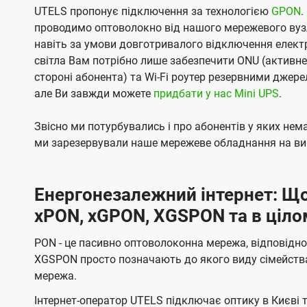
UTELS пропонує підключення за технологією
GPON
.
проводимо оптоволокно від нашого мережевого вузл
навіть за умови довготривалого відключення електро
світла Вам потрібно лише забезпечити ONU (активн
стороні абонента) та Wi-Fi роутер резервними джер
але Ви завжди можете
придбати у нас Mini UPS
.
Звісно ми потурбувались і про абонентів у яких не
ми зарезервували наше мережеве обладнання на вип
Енергонезалежний інтернет: Що
xPON, xGPON, XGSPON та в ціло
PON - це пасивно оптоволоконна мережа, відповідно
XGSPON просто позначають до якого виду сімейств
мережа.
Інтернет-оператор UTELS підключає оптику в Києві 