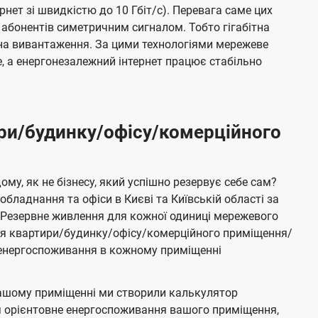
ернет зі швидкістю до 10 Гбіт/с). Перевага саме цих
 абонентів симетричним сигналом. Тобто гігабітна
і на вивантаження. За цими технологіями мережеве
 а енергонезалежний інтернет працює стабільно
ри/будинку/офісу/комерційного
му, як не бізнесу, який успішно резервує себе сам?
бладнання та офіси в Києві та Київській області за
Резервне живлення для кожної одиниці мережевого
ня квартири/будинку/офісу/комерційного приміщення/
е енергоспоживання в кожному приміщенні
ашому приміщенні ми створили калькулятор
я орієнтовне енергоспоживання вашого приміщення,