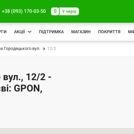
+38 (093) 170-03-50
0
У черзі
УГИ
АКЦІЇ
ПІДТРИМКА
МАГАЗИН
ПОКРИТТЯ
МІ
ра Городецького вул.
12/2
вул., 12/2 -
ві: GPON,