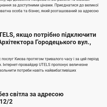
я
е
єднання за доступними цінами. Приєднатися до великої
м
б
ватна особа та бізнес, який розташований за адресою
а
ч
е
UTELS, якщо потрібно підключити
н
рхітектора Городецького вул.,
н
я
послуг Києва протягом тривалого часу і за цей період
н. Інтернет-провайдер UTELS пропонує величезне
овольнити потреби навіть найвибагливіших
без світла за адресою
 12/2