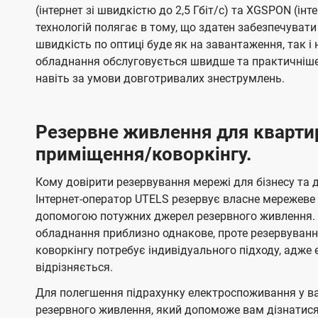
(інтернет зі швидкістю до 2,5 Гбіт/с) та XGSPON (інт
технологій полягає в тому, що здатен забезпечувати
швидкість по оптиці буде як на завантаження, так 
обладнання обслуговується швидше та практичніше,
навіть за умови довготривалих знеструмлень.
Резервне живлення для кварти
приміщення/коворкінгу.
Кому довірити резервування мережі для бізнесу та до
Інтернет-оператор UTELS резервує власне мережеве о
допомогою потужних джерел резервного живлення. 
обладнання приблизно однакове, проте резервуван
коворкінгу потребує індивідуального підходу, адж
відрізняється.
Для полегшення підрахунку електроспоживання у в
резервного живлення, який допоможе вам дізнатис