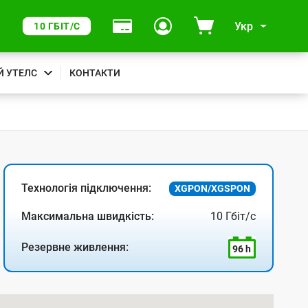
Укр
10 ГБІТ/С
Й УТЕЛС
КОНТАКТИ
Технологія підключення:
XGPON/XGSPON
Максимальна швидкість:
10 Гбіт/с
Резервне живлення:
96 h