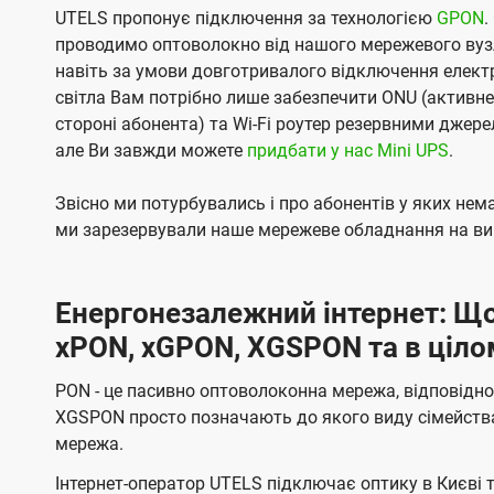
UTELS пропонує підключення за технологією
GPON
.
проводимо оптоволокно від нашого мережевого вузл
навіть за умови довготривалого відключення електро
світла Вам потрібно лише забезпечити ONU (активн
стороні абонента) та Wi-Fi роутер резервними джер
але Ви завжди можете
придбати у нас Mini UPS
.
Звісно ми потурбувались і про абонентів у яких не
ми зарезервували наше мережеве обладнання на вип
Енергонезалежний інтернет: Що
xPON, xGPON, XGSPON та в ціло
PON - це пасивно оптоволоконна мережа, відповідно
XGSPON просто позначають до якого виду сімейств
мережа.
Інтернет-оператор UTELS підключає оптику в Києві 