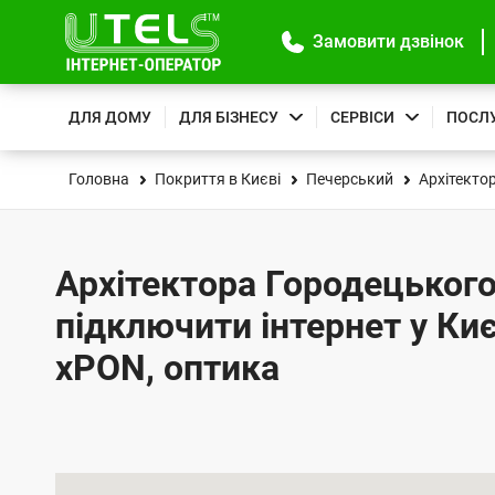
Замовити дзвінок
ДЛЯ ДОМУ
ДЛЯ БІЗНЕСУ
СЕРВІСИ
ПОСЛ
Головна
Покриття в Києві
Печерський
Архітекто
Архітектора Городецького 
підключити інтернет у Киє
xPON, оптика
К