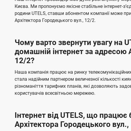
ї
я
я
е
е
Києва. Ми пропонуємо якісне стабільне інтернет-зʼ
U
м
м
б
б
родини UTELS, ставши абонентом компанії може при
t
а
а
Архітектора Городецького вул., 12/2.
e
ч
ч
l
е
е
Чому варто звернути увагу на 
н
н
s
домашній інтернет за адресою А
н
н
12/2?
я
я
Наша компанія працює на ринку телекомунікаційних 
стала надійним партнером величезної кількості кия
різноманіття тарифних планів, які дозволяють зад
користувачів всесвітньою мережею.
Інтернет від UTELS, що працює 
Архітектора Городецького вул.,