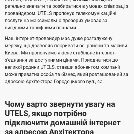
м
м
б
б
і
ретельно вивчати та розбиратися в умовах співпраці з
а
а
провайдером. UTELS пропонує телекомунікаційні
ї
послуги на максимально прозорих умовах за
ч
ч
U
вигідними тарифними планами.
е
е
t
н
н
Наш інтернет-провайдер має дуже розгалужену
e
мережу, що дозволяє покривати всі райони та масиви
н
н
l
Києва. Ми пропонуємо якісне стабільне інтернет-
я
я
зʼєднання за доступними цінами. Приєднатися до
s
великої родини UTELS, ставши абонентом компанії
може приватна особа та бізнес, який розташований за
адресою Архітектора Городецького вул., 4а.
Чому варто звернути увагу на
UTELS, якщо потрібно
підключити домашній інтернет
за адресою Архітектора