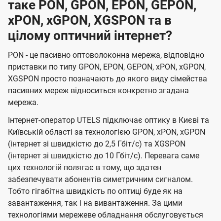
таке PON, GPON, EPON, GEPON,
xPON, xGPON, XGSPON та в
цілому оптичний інтернет?
PON - це пасивно оптоволоконна мережа, відповідно
приставки по типу GPON, EPON, GEPON, xPON, xGPON,
XGSPON просто позначають до якого виду сімейства
пасивних мереж відноситься конкретно згадана
мережа.
Інтернет-оператор UTELS підключає оптику в Києві та
Київській області за технологією GPON, xPON, xGPON
(інтернет зі швидкістю до 2,5 Гбіт/с) та XGSPON
(інтернет зі швидкістю до 10 Гбіт/с). Перевага саме
цих технологій полягає в тому, що здатен
забезпечувати абонентів симетричним сигналом.
Тобто гігабітна швидкість по оптиці буде як на
завантаження, так і на вивантаження. За цими
технологіями мережеве обладнання обслуговується