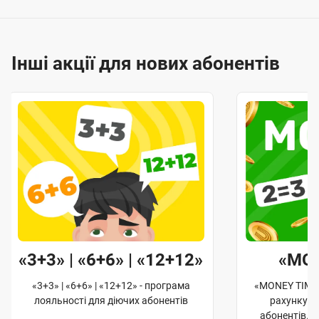
Інші акції для нових абонентів
«3+3» | «6+6» | «12+12»
«MO
«3+3» | «6+6» | «12+12» - програма
«MONEY TIME»
лояльності для діючих абонентів
рахунку д
абонентів. 