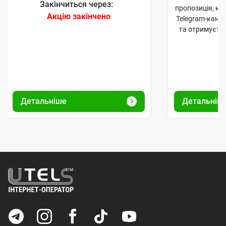
Закінчиться через:
пропозиція, к
Акцію закінчено
Telegram-кана
та отримуєте
Детальніше
Детальніш