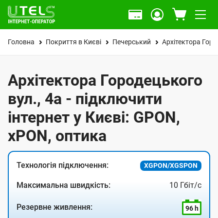
Головна
Покриття в Києві
Печерський
Архітектора Горо
Архітектора Городецького
вул., 4а - підключити
інтернет у Києві: GPON,
xPON, оптика
Технологія підключення:
XGPON/XGSPON
Максимальна швидкість:
10 Гбіт/с
Резервне живлення:
96 h