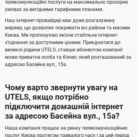
а
а
телекомунікаційні послуги на максимально прозорих
ї
умовах за вигідними тарифними планами.
ч
ч
U
е
е
Наш інтернет-провайдер має дуже розгалужену
t
н
н
мережу, що дозволяє покривати всі райони та масиви
e
Києва. Ми пропонуємо якісне стабільне інтернет-
н
н
l
зʼєднання за доступними цінами. Приєднатися до
я
я
великої родини UTELS, ставши абонентом компанії
s
може приватна особа та бізнес, який розташований за
адресою Басейна вул., 15а.
Чому варто звернути увагу на
UTELS, якщо потрібно
підключити домашній інтернет
за адресою Басейна вул., 15а?
Наша компанія працює на ринку телекомунікаційних
послуг Києва протягом тривалого часу і за цей період