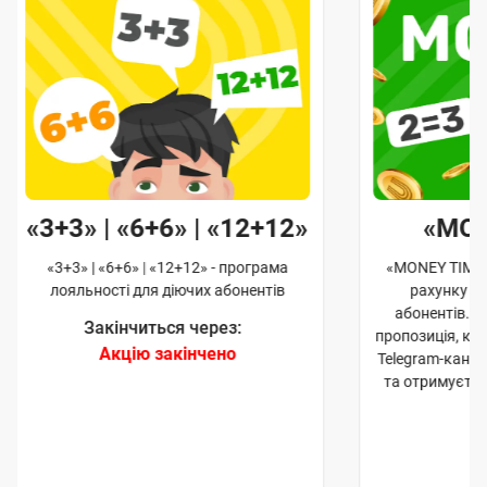
«3+3» | «6+6» | «12+12»
«MO
«3+3» | «6+6» | «12+12» - програма
«MONEY TIME»
лояльності для діючих абонентів
рахунку д
абонентів. 
Закінчиться через:
пропозиція, к
Акцію закінчено
Telegram-кана
та отримуєте