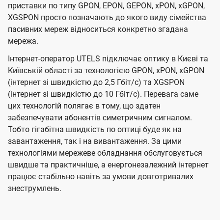
приставки по типу GPON, EPON, GEPON, xPON, xGPON,
XGSPON просто позначають до якого виду сімейства
пасивних мереж відноситься конкретно згадана
мережа.
Інтернет-оператор UTELS підключає оптику в Києві та
Київській області за технологією GPON, xPON, xGPON
(інтернет зі швидкістю до 2,5 Гбіт/с) та XGSPON
(інтернет зі швидкістю до 10 Гбіт/с). Перевага саме
цих технологій полягає в тому, що здатен
забезпечувати абонентів симетричним сигналом.
Тобто гігабітна швидкість по оптиці буде як на
завантаження, так і на вивантаження. За цими
технологіями мережеве обладнання обслуговується
швидше та практичніше, а енергонезалежний інтернет
працює стабільно навіть за умови довготривалих
знеструмлень.