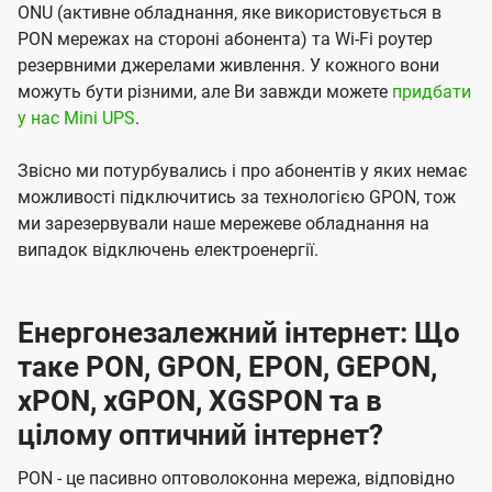
ONU (активне обладнання, яке використовується в
PON мережах на стороні абонента) та Wi-Fi роутер
резервними джерелами живлення. У кожного вони
можуть бути різними, але Ви завжди можете
придбати
у нас Mini UPS
.
Звісно ми потурбувались і про абонентів у яких немає
можливості підключитись за технологією GPON, тож
ми зарезервували наше мережеве обладнання на
випадок відключень електроенергії.
Енергонезалежний інтернет: Що
таке PON, GPON, EPON, GEPON,
xPON, xGPON, XGSPON та в
цілому оптичний інтернет?
PON - це пасивно оптоволоконна мережа, відповідно