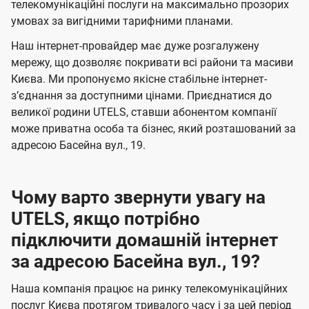
а
а
телекомунікаційні послуги на максимально прозорих
ї
умовах за вигідними тарифними планами.
ч
ч
U
е
е
Наш інтернет-провайдер має дуже розгалужену
t
н
н
мережу, що дозволяє покривати всі райони та масиви
e
Києва. Ми пропонуємо якісне стабільне інтернет-
н
н
l
зʼєднання за доступними цінами. Приєднатися до
я
я
великої родини UTELS, ставши абонентом компанії
s
може приватна особа та бізнес, який розташований за
адресою Басейна вул., 19.
Чому варто звернути увагу на
UTELS, якщо потрібно
підключити домашній інтернет
за адресою Басейна вул., 19?
Наша компанія працює на ринку телекомунікаційних
послуг Києва протягом тривалого часу і за цей період