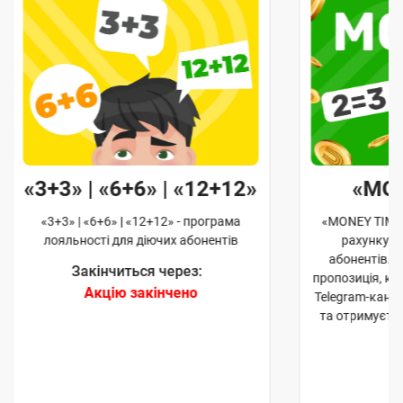
«3+3» | «6+6» | «12+12»
«MO
«3+3» | «6+6» | «12+12» - програма
«MONEY TIME»
лояльності для діючих абонентів
рахунку д
абонентів. 
Закінчиться через:
пропозиція, к
Акцію закінчено
Telegram-кана
та отримуєте