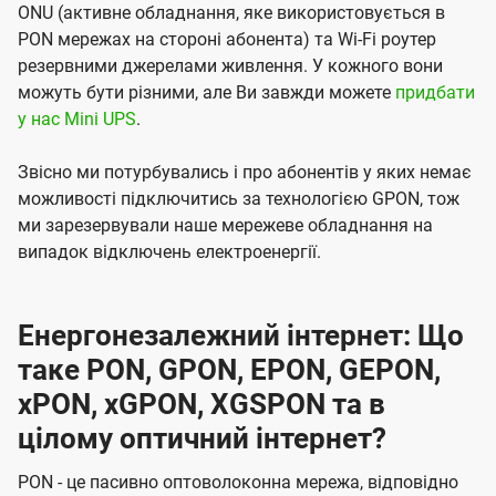
ONU (активне обладнання, яке використовується в
PON мережах на стороні абонента) та Wi-Fi роутер
резервними джерелами живлення. У кожного вони
можуть бути різними, але Ви завжди можете
придбати
у нас Mini UPS
.
Звісно ми потурбувались і про абонентів у яких немає
можливості підключитись за технологією GPON, тож
ми зарезервували наше мережеве обладнання на
випадок відключень електроенергії.
Енергонезалежний інтернет: Що
таке PON, GPON, EPON, GEPON,
xPON, xGPON, XGSPON та в
цілому оптичний інтернет?
PON - це пасивно оптоволоконна мережа, відповідно