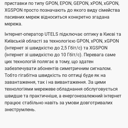
приставки по типу GPON, EPON, GEPON, xPON, xGPON,
XGSPON просто позначають до якого виду сімейства
пасивних мереж відноситься конкретно згадана
мережа.
Інтернет-оператор UTELS підключає оптику в Києві та
Київській області за технологією GPON, xPON, xGPON
(інтернет зі швидкістю до 2,5 Гбіт/с) та XGSPON
(інтернет зі швидкістю до 10 Гбіт/с). Перевага саме
цих технологій полягає в тому, що здатен
забезпечувати абонентів симетричним сигналом.
Тобто гігабітна швидкість по оптиці буде як на
завантаження, так і на вивантаження. За цими
технологіями мережеве обладнання обслуговується
швидше та практичніше, а енергонезалежний інтернет
працює стабільно навіть за умови довготривалих
знеструмлень.