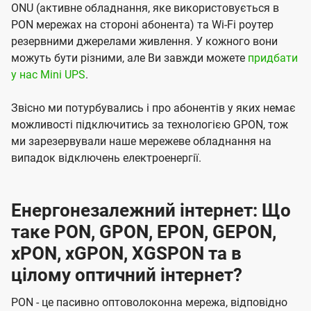
ONU (активне обладнання, яке використовується в
PON мережах на стороні абонента) та Wi-Fi роутер
резервними джерелами живлення. У кожного вони
можуть бути різними, але Ви завжди можете
придбати
у нас Mini UPS
.
Звісно ми потурбувались і про абонентів у яких немає
можливості підключитись за технологією GPON, тож
ми зарезервували наше мережеве обладнання на
випадок відключень електроенергії.
Енергонезалежний інтернет: Що
таке PON, GPON, EPON, GEPON,
xPON, xGPON, XGSPON та в
цілому оптичний інтернет?
PON - це пасивно оптоволоконна мережа, відповідно