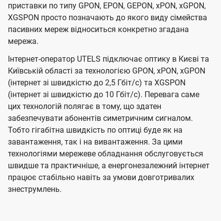
приставки по типу GPON, EPON, GEPON, xPON, xGPON,
XGSPON просто позначають до якого виду сімейства
пасивних мереж відноситься конкретно згадана
мережа.
Інтернет-оператор UTELS підключає оптику в Києві та
Київській області за технологією GPON, xPON, xGPON
(інтернет зі швидкістю до 2,5 Гбіт/с) та XGSPON
(інтернет зі швидкістю до 10 Гбіт/с). Перевага саме
цих технологій полягає в тому, що здатен
забезпечувати абонентів симетричним сигналом.
Тобто гігабітна швидкість по оптиці буде як на
завантаження, так і на вивантаження. За цими
технологіями мережеве обладнання обслуговується
швидше та практичніше, а енергонезалежний інтернет
працює стабільно навіть за умови довготривалих
знеструмлень.