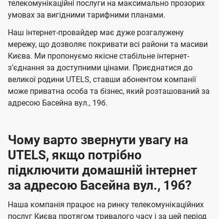
а
а
телекомунікаційні послуги на максимально прозорих
ї
умовах за вигідними тарифними планами.
ч
ч
U
е
е
Наш інтернет-провайдер має дуже розгалужену
t
н
н
мережу, що дозволяє покривати всі райони та масиви
e
Києва. Ми пропонуємо якісне стабільне інтернет-
н
н
l
зʼєднання за доступними цінами. Приєднатися до
я
я
великої родини UTELS, ставши абонентом компанії
s
може приватна особа та бізнес, який розташований за
адресою Басейна вул., 19б.
Чому варто звернути увагу на
UTELS, якщо потрібно
підключити домашній інтернет
за адресою Басейна вул., 19б?
Наша компанія працює на ринку телекомунікаційних
послуг Києва протягом тривалого часу і за цей період