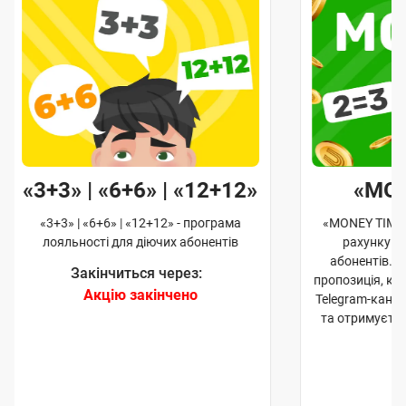
«3+3» | «6+6» | «12+12»
«MO
«3+3» | «6+6» | «12+12» - програма
«MONEY TIME»
лояльності для діючих абонентів
рахунку д
абонентів. 
Закінчиться через:
пропозиція, к
Акцію закінчено
Telegram-кана
та отримуєте