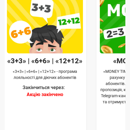
«3+3» | «6+6» | «12+12»
«MO
«3+3» | «6+6» | «12+12» - програма
«MONEY TIME»
лояльності для діючих абонентів
рахунку д
абонентів. 
Закінчиться через:
пропозиція, к
Акцію закінчено
Telegram-кана
та отримуєте