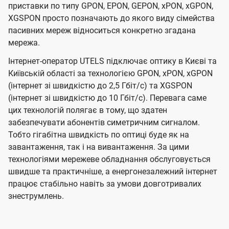
приставки по типу GPON, EPON, GEPON, xPON, xGPON,
XGSPON просто позначають до якого виду сімейства
пасивних мереж відноситься конкретно згадана
мережа.
Інтернет-оператор UTELS підключає оптику в Києві та
Київській області за технологією GPON, xPON, xGPON
(інтернет зі швидкістю до 2,5 Гбіт/с) та XGSPON
(інтернет зі швидкістю до 10 Гбіт/с). Перевага саме
цих технологій полягає в тому, що здатен
забезпечувати абонентів симетричним сигналом.
Тобто гігабітна швидкість по оптиці буде як на
завантаження, так і на вивантаження. За цими
технологіями мережеве обладнання обслуговується
швидше та практичніше, а енергонезалежний інтернет
працює стабільно навіть за умови довготривалих
знеструмлень.