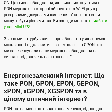
ONU (активне обладнання, яке використовується в
PON мережах на стороні абонента) та Wi-Fi роутер
резервними джерелами живлення. У кожного вони
можуть бути різними, але Ви завжди можете
придбати
у нас Mini UPS
.
Звісно ми потурбувались і про абонентів у яких немає
можливості підключитись за технологією GPON, тож
ми зарезервували наше мережеве обладнання на
випадок відключень електроенергії.
Енергонезалежний інтернет: Що
таке PON, GPON, EPON, GEPON,
xPON, xGPON, XGSPON та в
цілому оптичний інтернет?
PON - це пасивно оптоволоконна мережа, відповідно