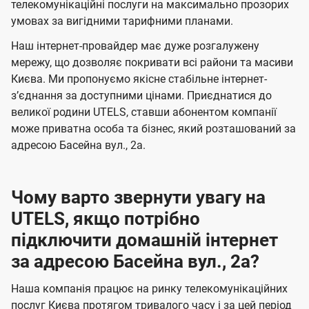
а
а
телекомунікаційні послуги на максимально прозорих
ї
умовах за вигідними тарифними планами.
ч
ч
U
е
е
Наш інтернет-провайдер має дуже розгалужену
t
н
н
мережу, що дозволяє покривати всі райони та масиви
e
Києва. Ми пропонуємо якісне стабільне інтернет-
н
н
l
зʼєднання за доступними цінами. Приєднатися до
я
я
великої родини UTELS, ставши абонентом компанії
s
може приватна особа та бізнес, який розташований за
адресою Басейна вул., 2а.
Чому варто звернути увагу на
UTELS, якщо потрібно
підключити домашній інтернет
за адресою Басейна вул., 2а?
Наша компанія працює на ринку телекомунікаційних
послуг Києва протягом тривалого часу і за цей період