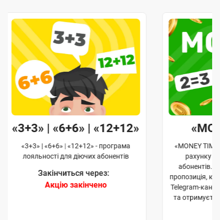
«3+3» | «6+6» | «12+12»
«MO
«3+3» | «6+6» | «12+12» - програма
«MONEY TIME»
лояльності для діючих абонентів
рахунку д
абонентів. 
Закінчиться через:
пропозиція, к
Акцію закінчено
Telegram-кана
та отримуєте