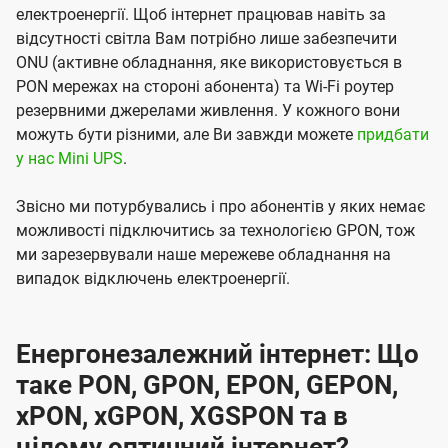
електроенергії. Щоб інтернет працював навіть за
відсутності світла Вам потрібно лише забезпечити
ONU (активне обладнання, яке використовується в
PON мережах на стороні абонента) та Wi-Fi роутер
резервними джерелами живлення. У кожного вони
можуть бути різними, але Ви завжди можете
придбати
у нас Mini UPS
.
Звісно ми потурбувались і про абонентів у яких немає
можливості підключитись за технологією GPON, тож
ми зарезервували наше мережеве обладнання на
випадок відключень електроенергії.
Енергонезалежний інтернет: Що
таке PON, GPON, EPON, GEPON,
xPON, xGPON, XGSPON та в
цілому оптичний інтернет?