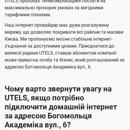
а
а
UTELS пропонує телекомунікаційні послуги на
ї
максимально прозорих умовах за вигідними
ч
ч
U
тарифними планами.
е
е
t
н
н
Наш інтернет-провайдер має дуже розгалужену
e
мережу, що дозволяє покривати всі райони та масиви
н
н
l
Києва. Ми пропонуємо якісне стабільне інтернет-
я
я
зʼєднання за доступними цінами. Приєднатися до
s
великої родини UTELS, ставши абонентом компанії
може приватна особа та бізнес, який розташований за
адресою Богомольця Академіка вул., 6.
Чому варто звернути увагу на
UTELS, якщо потрібно
підключити домашній інтернет
за адресою Богомольця
Академіка вул., 6?