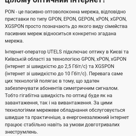
PON - це пасивно оптоволоконна мережа, відповідно
приставки по типу GPON, EPON, GEPON, xPON, xGPON,
XGSPON просто позначають до якого виду сімейства
пасивних мереж відноситься конкретно згадана
мережа.
Інтернет-оператор UTELS підключає оптику в Києві та
Київській області за технологією GPON, xPON, xGPON
(інтернет зі швидкістю до 2,5 Гбіт/с) та XGSPON
(інтернет зі швидкістю до 10 Гбіт/с). Перевага саме
цих технологій полягає в тому, що здатен
забезпечувати абонентів симетричним сигналом.
Тобто гігабітна швидкість по оптиці буде як на
завантаження, так і на вивантаження. За цими
технологіями мережеве обладнання обслуговується
швидше та практичніше, а енергонезалежний інтернет
працює стабільно навіть за умови довготривалих
знеструмлень.