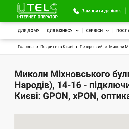
Замовити дзвінок
ДЛЯ ДОМУ
ДЛЯ БІЗНЕСУ
СЕРВІСИ
ПОСЛ
Головна
Покриття в Києві
Печерський
Миколи Мі
Миколи Міхновського бул
Народів), 14-16 - підключи
Києві: GPON, xPON, оптик
К
а