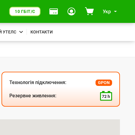
Укр
10 ГБІТ/С
Й УТЕЛС
КОНТАКТИ
Технологія підключення:
GPON
Резервне живлення:
72 h