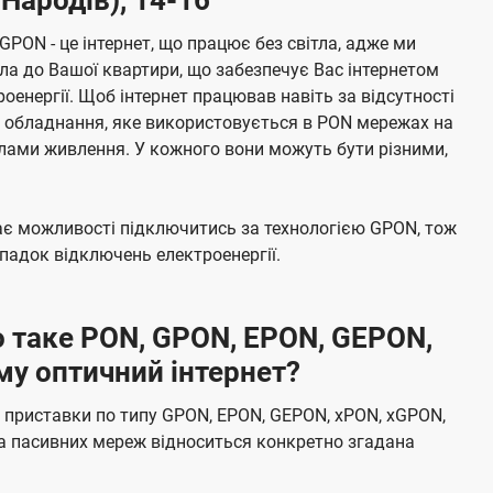
 GPON - це інтернет, що працює без світла, адже ми
а до Вашої квартири, що забезпечує Вас інтернетом
енергії. Щоб інтернет працював навіть за відсутності
е обладнання, яке використовується в PON мережах на
елами живлення. У кожного вони можуть бути різними,
має можливості підключитись за технологією GPON, тож
адок відключень електроенергії.
 таке PON, GPON, EPON, GEPON,
му оптичний інтернет?
 приставки по типу GPON, EPON, GEPON, xPON, xGPON,
а пасивних мереж відноситься конкретно згадана