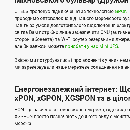
UTELS пропонує підключення за технологією
GPON
.
проводимо оптоволокно від нашого мережевого вузл
навіть за умови довготривалого відключення електро
світла Вам потрібно лише забезпечити ONU (активн
стороні абонента) та Wi-Fi роутер резервними джер
але Ви завжди можете
придбати у нас Mini UPS
.
Звісно ми потурбувались і про абонентів у яких не
ми зарезервували наше мережеве обладнання на вип
Енергонезалежний інтернет: Що
xPON, xGPON, XGSPON та в ціло
PON - це пасивно оптоволоконна мережа, відповідно
XGSPON просто позначають до якого виду сімейств
мережа.