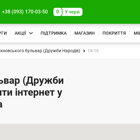
+38 (093) 170-03-50
0
У черзі
УГИ
АКЦІЇ
ПІДТРИМКА
МАГАЗИН
ПОКРИТТЯ
МІ
хновського бульвар (Дружби Народів)
14-16
ьвар (Дружби
ти інтернет у
а