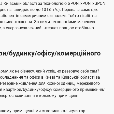
та Київській області за технологією GPON, xPON, xGPON
ернет зі швидкістю до 10 Гбіт/с). Перевага саме цих
 абонентів симетричним сигналом. Тобто гігабітна
і на вивантаження. За цими технологіями мережеве
 а енергонезалежний інтернет працює стабільно
ри/будинку/офісу/комерційного
му, як не бізнесу, який успішно резервує себе сам?
бладнання та офіси в Києві та Київській області за
Резервне живлення для кожної одиниці мережевого
ня квартири/будинку/офісу/комерційного приміщення/
е енергоспоживання в кожному приміщенні
ашому приміщенні ми створили калькулятор