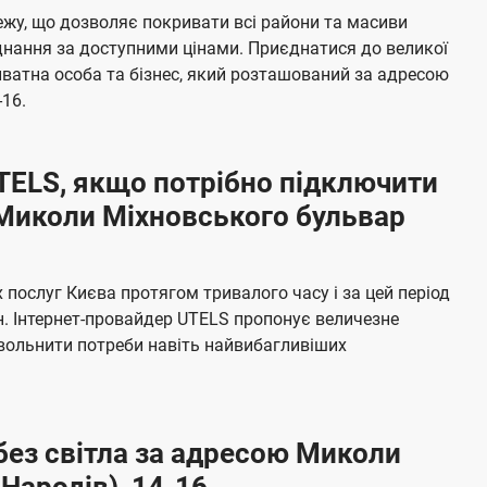
б
жу, що дозволяє покривати всі райони та масиви
а
єднання за доступними цінами. Приєднатися до великої
ч
ватна особа та бізнес, який розташований за адресою
е
16.
н
н
UTELS, якщо потрібно підключити
я
 Миколи Міхновського бульвар
послуг Києва протягом тривалого часу і за цей період
н. Інтернет-провайдер UTELS пропонує величезне
овольнити потреби навіть найвибагливіших
без світла за адресою Миколи
Народів), 14-16