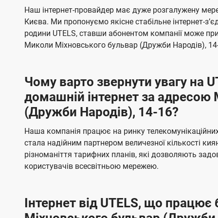
б
б
Наш інтернет-провайдер має дуже розгалужену мере
t
а
а
Києва. Ми пропонуємо якісне стабільне інтернет-зʼ
e
ч
ч
родини UTELS, ставши абонентом компанії може при
l
е
е
Миколи Міхновського бульвар (Дружби Народів), 14-
н
н
s
н
н
Чому варто звернути увагу на 
я
я
домашній інтернет за адресою
(Дружби Народів), 14-16?
Наша компанія працює на ринку телекомунікаційних 
стала надійним партнером величезної кількості кия
різноманіття тарифних планів, які дозволяють зад
користувачів всесвітньою мережею.
Інтернет від UTELS, що працює 
Міхновського бульвар (Дружби 