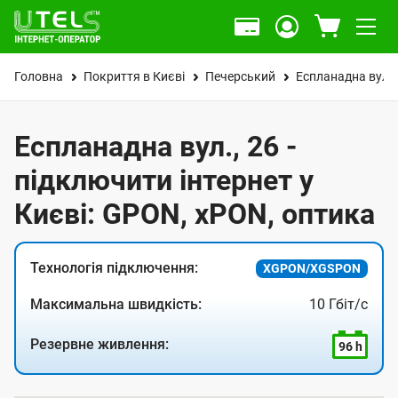
Головна
Покриття в Києві
Печерський
Еспланадна вул.
Еспланадна вул., 26 -
підключити інтернет у
Києві: GPON, xPON, оптика
Технологія підключення:
XGPON/XGSPON
Максимальна швидкість:
10 Гбіт/с
Резервне живлення:
96 h