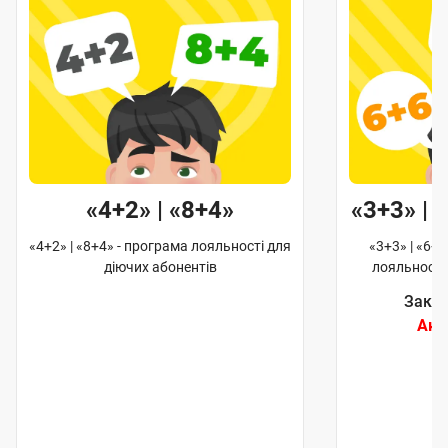
«4+2» | «8+4»
«3+3» | 
«4+2» | «8+4» - програма лояльності для
«3+3» | «6+6
діючих абонентів
лояльності
Закін
Акц