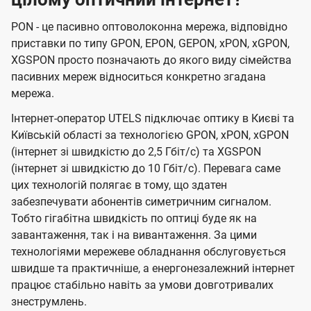
PON - це пасивно оптоволоконна мережа, відповідно
приставки по типу GPON, EPON, GEPON, xPON, xGPON,
XGSPON просто позначають до якого виду сімейства
пасивних мереж відноситься конкретно згадана
мережа.
Інтернет-оператор UTELS підключає оптику в Києві та
Київській області за технологією GPON, xPON, xGPON
(інтернет зі швидкістю до 2,5 Гбіт/с) та XGSPON
(інтернет зі швидкістю до 10 Гбіт/с). Перевага саме
цих технологій полягає в тому, що здатен
забезпечувати абонентів симетричним сигналом.
Тобто гігабітна швидкість по оптиці буде як на
завантаження, так і на вивантаження. За цими
технологіями мережеве обладнання обслуговується
швидше та практичніше, а енергонезалежний інтернет
працює стабільно навіть за умови довготривалих
знеструмлень.