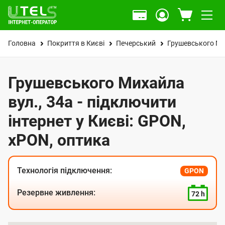
Головна
Покриття в Києві
Печерський
Грушевського Ми
Грушевського Михайла
вул., 34а - підключити
інтернет у Києві: GPON,
xPON, оптика
Технологія підключення:
GPON
Резервне живлення:
72 h