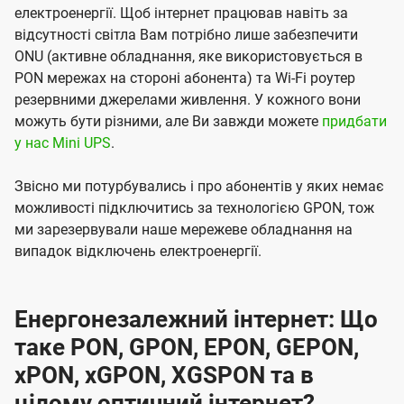
електроенергії. Щоб інтернет працював навіть за
відсутності світла Вам потрібно лише забезпечити
ONU (активне обладнання, яке використовується в
PON мережах на стороні абонента) та Wi-Fi роутер
резервними джерелами живлення. У кожного вони
можуть бути різними, але Ви завжди можете
придбати
у нас Mini UPS
.
Звісно ми потурбувались і про абонентів у яких немає
можливості підключитись за технологією GPON, тож
ми зарезервували наше мережеве обладнання на
випадок відключень електроенергії.
Енергонезалежний інтернет: Що
таке PON, GPON, EPON, GEPON,
xPON, xGPON, XGSPON та в
цілому оптичний інтернет?