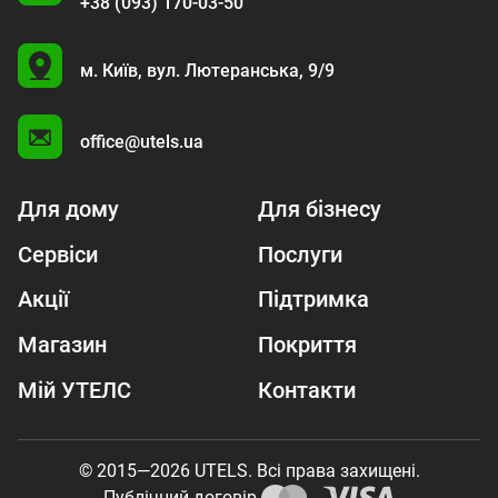
+38 (093) 170-03-50
U
м. Київ,
вул. Лютеранська, 9/9
A
office@utels.ua
Для дому
Для бізнесу
Сервіси
Послуги
Акції
Підтримка
Магазин
Покриття
Мій УТЕЛС
Контакти
© 2015—2026 UTELS. Всі права захищені.
Публічний договір.