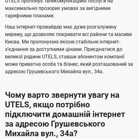
а
а
UTELS пропонує телекомунікаційні послуги на
ї
максимально прозорих умовах за вигідними
ч
ч
U
тарифними планами.
е
е
t
н
н
Наш інтернет-провайдер має дуже розгалужену
e
мережу, що дозволяє покривати всі райони та масиви
н
н
l
Києва. Ми пропонуємо якісне стабільне інтернет-
я
я
зʼєднання за доступними цінами. Приєднатися до
s
великої родини UTELS, ставши абонентом компанії
може приватна особа та бізнес, який розташований за
адресою Грушевського Михайла вул., 34а.
Чому варто звернути увагу на
UTELS, якщо потрібно
підключити домашній інтернет
за адресою Грушевського
Михайла вул., 34а?