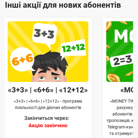
Інші акції для нових абонентів
«3+3» | «6+6» | «12+12»
«MO
«3+3» | «6+6» | «12+12» - програма
«MONEY TIME»
лояльності для діючих абонентів
рахунку д
абонентів. 
Закінчиться через:
пропозиція, к
Акцію закінчено
Telegram-кана
та отримуєте