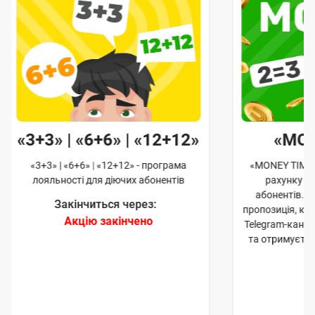
«3+3» | «6+6» | «12+12»
«MO
«3+3» | «6+6» | «12+12» - програма
«MONEY TIME»
лояльності для діючих абонентів
рахунку д
абонентів. 
Закінчиться через:
пропозиція, к
Акцію закінчено
Telegram-кана
та отримуєте