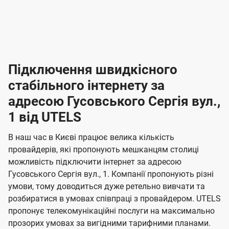
-
-
і
л
л
н
а
а
п
к
к
2
2
р
і
і
о
л
л
к
4
к
4
е
в
н
н
а
г
г
ю
ю
т
т
р
т
н
о
н
о
і
ч
ч
и
и
а
д
д
в
я
я
н
е
е
т
в
и
в
и
Підключення швидкісного
з
з
и
і
н
н
п
н
н
н
н
а
а
і
стабільного інтернету за
н
н
д
д
м
м
о
о
к
я
я
адресою Гусовського Сергія вул.,
л
к
о
о
ю
г
г
ч
1 від UTELS
в
в
о
е
о
о
н
л
л
н
м
В наш час в Києві працює велика кількість
т
т
я
е
е
провайдерів, які пропонують мешканцям столиці
п
е
е
н
н
можливість підключити інтернет за адресою
л
л
а
н
н
Гусовського Сергія вул., 1. Компанії пропонують різні
я
я
е
е
н
умови, тому доводиться дуже ретельно вивчати та
м
м
б
б
і
розбиратися в умовах співпраці з провайдером. UTELS
а
а
пропонує телекомунікаційні послуги на максимально
ї
прозорих умовах за вигідними тарифними планами.
ч
ч