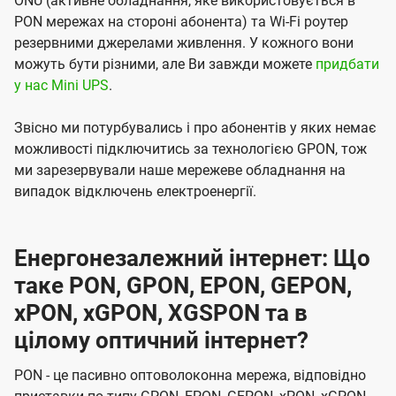
ONU (активне обладнання, яке використовується в
PON мережах на стороні абонента) та Wi-Fi роутер
резервними джерелами живлення. У кожного вони
можуть бути різними, але Ви завжди можете
придбати
у нас Mini UPS
.
Звісно ми потурбувались і про абонентів у яких немає
можливості підключитись за технологією GPON, тож
ми зарезервували наше мережеве обладнання на
випадок відключень електроенергії.
Енергонезалежний інтернет: Що
таке PON, GPON, EPON, GEPON,
xPON, xGPON, XGSPON та в
цілому оптичний інтернет?
PON - це пасивно оптоволоконна мережа, відповідно