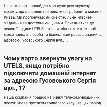
U
е
е
Наш інтернет-провайдер має дуже розгалужену
t
н
н
мережу, що дозволяє покривати всі райони та масиви
e
Києва. Ми пропонуємо якісне стабільне інтернет-
н
н
l
зʼєднання за доступними цінами. Приєднатися до
я
я
великої родини UTELS, ставши абонентом компанії
s
може приватна особа та бізнес, який розташований за
адресою Гусовського Сергія вул., 1.
Чому варто звернути увагу на
UTELS, якщо потрібно
підключити домашній інтернет
за адресою Гусовського Сергія
вул., 1?
Наша компанія працює на ринку телекомунікаційних
послуг Києва протягом тривалого часу і за цей період