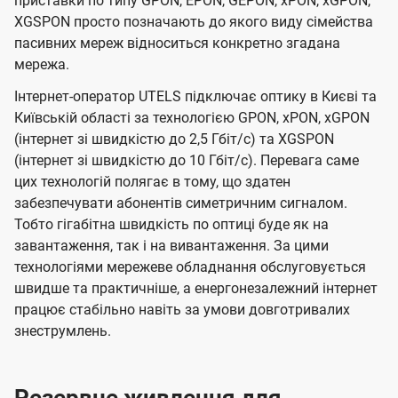
приставки по типу GPON, EPON, GEPON, xPON, xGPON,
XGSPON просто позначають до якого виду сімейства
пасивних мереж відноситься конкретно згадана
мережа.
Інтернет-оператор UTELS підключає оптику в Києві та
Київській області за технологією GPON, xPON, xGPON
(інтернет зі швидкістю до 2,5 Гбіт/с) та XGSPON
(інтернет зі швидкістю до 10 Гбіт/с). Перевага саме
цих технологій полягає в тому, що здатен
забезпечувати абонентів симетричним сигналом.
Тобто гігабітна швидкість по оптиці буде як на
завантаження, так і на вивантаження. За цими
технологіями мережеве обладнання обслуговується
швидше та практичніше, а енергонезалежний інтернет
працює стабільно навіть за умови довготривалих
знеструмлень.