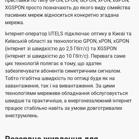
приставки по типу GPON, EPON, GEPON, xPON, xGPON,
XGSPON просто позначають до якого виду сімейства
пасивних мереж відноситься конкретно згадана
мережа.
Інтернет-оператор UTELS підключає оптику в Києві та
Київській області за технологією GPON, xPON, xGPON
(інтернет зі швидкістю до 2,5 Гбіт/с) та XGSPON
(інтернет зі швидкістю до 10 Гбіт/с). Перевага саме
цих технологій полягає в тому, що здатен
забезпечувати абонентів симетричним сигналом.
Тобто гігабітна швидкість по оптиці буде як на
завантаження, так і на вивантаження. За цими
технологіями мережеве обладнання обслуговується
швидше та практичніше, а енергонезалежний інтернет
працює стабільно навіть за умови довготривалих
знеструмлень.