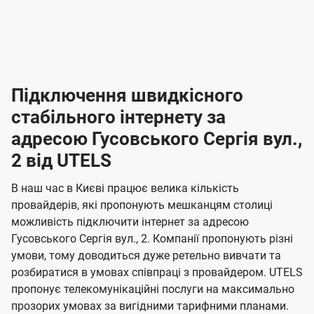
-
-
і
л
л
н
а
а
п
к
к
2
2
р
і
і
о
л
л
к
4
к
4
е
в
н
н
а
г
г
ю
ю
т
т
р
т
н
о
н
о
і
ч
ч
и
и
а
д
д
в
я
я
н
е
е
т
в
и
в
и
Підключення швидкісного
з
з
и
і
н
н
п
н
н
н
н
а
а
і
стабільного інтернету за
н
н
д
д
м
м
о
о
к
я
я
адресою Гусовського Сергія вул.,
л
к
о
о
ю
г
г
ч
2 від UTELS
в
в
о
е
о
о
н
л
л
н
м
В наш час в Києві працює велика кількість
т
т
я
е
е
провайдерів, які пропонують мешканцям столиці
п
е
е
н
н
можливість підключити інтернет за адресою
л
л
а
н
н
Гусовського Сергія вул., 2. Компанії пропонують різні
я
я
е
е
н
умови, тому доводиться дуже ретельно вивчати та
м
м
б
б
і
розбиратися в умовах співпраці з провайдером. UTELS
а
а
пропонує телекомунікаційні послуги на максимально
ї
прозорих умовах за вигідними тарифними планами.
ч
ч