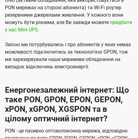
ONU (активне обладнання, яке використовується в
PON мережах на стороні абонента) та Wi-Fi роутер
резервними джерелами живлення. У кожного вони
можуть бути різними, але Ви завжди можете
придбати
у нас Mini UPS
.
Звісно ми потурбувались і про абонентів у яких немає
можливості підключитись за технологією GPON, тож
ми зарезервували наше мережеве обладнання на
випадок відключень електроенергії.
Енергонезалежний інтернет: Що
таке PON, GPON, EPON, GEPON,
xPON, xGPON, XGSPON та в
цілому оптичний інтернет?
PON - це пасивно оптоволоконна мережа, відповідно