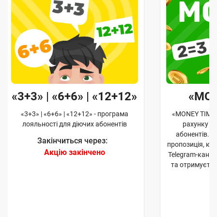
«3+3» | «6+6» | «12+12»
«MO
«3+3» | «6+6» | «12+12» - програма
«MONEY TIME»
лояльності для діючих абонентів
рахунку д
абонентів. 
Закінчиться через:
пропозиція, к
Акцію закінчено
Telegram-кана
та отримуєте