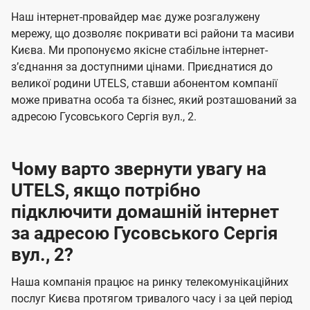
U
е
е
Наш інтернет-провайдер має дуже розгалужену
t
н
н
мережу, що дозволяє покривати всі райони та масиви
e
Києва. Ми пропонуємо якісне стабільне інтернет-
н
н
l
зʼєднання за доступними цінами. Приєднатися до
я
я
великої родини UTELS, ставши абонентом компанії
s
може приватна особа та бізнес, який розташований за
адресою Гусовського Сергія вул., 2.
Чому варто звернути увагу на
UTELS, якщо потрібно
підключити домашній інтернет
за адресою Гусовського Сергія
вул., 2?
Наша компанія працює на ринку телекомунікаційних
послуг Києва протягом тривалого часу і за цей період