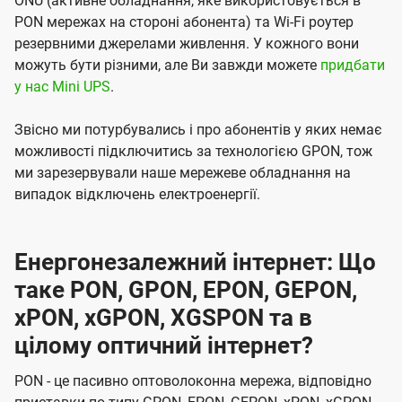
ONU (активне обладнання, яке використовується в
PON мережах на стороні абонента) та Wi-Fi роутер
резервними джерелами живлення. У кожного вони
можуть бути різними, але Ви завжди можете
придбати
у нас Mini UPS
.
Звісно ми потурбувались і про абонентів у яких немає
можливості підключитись за технологією GPON, тож
ми зарезервували наше мережеве обладнання на
випадок відключень електроенергії.
Енергонезалежний інтернет: Що
таке PON, GPON, EPON, GEPON,
xPON, xGPON, XGSPON та в
цілому оптичний інтернет?
PON - це пасивно оптоволоконна мережа, відповідно