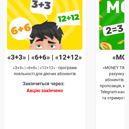
«3+3» | «6+6» | «12+12»
«MO
«3+3» | «6+6» | «12+12» - програма
«MONEY TIME»
лояльності для діючих абонентів
рахунку д
абонентів. 
Закінчиться через:
пропозиція, к
Акцію закінчено
Telegram-кана
та отримуєте