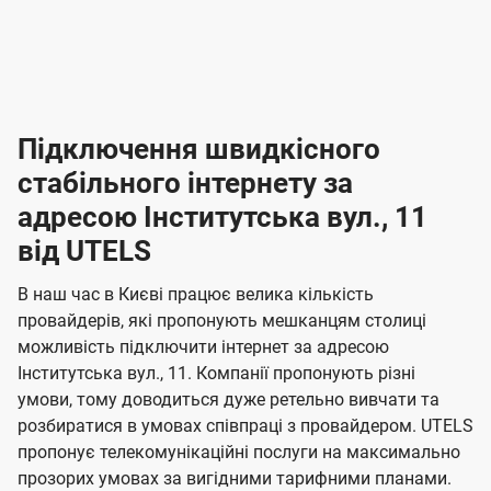
-
-
і
л
л
н
а
а
п
к
к
2
2
р
і
і
о
л
л
к
4
к
4
е
в
н
н
а
г
г
ю
ю
т
т
р
т
н
о
н
о
і
ч
ч
и
и
а
д
д
в
я
я
н
е
е
т
в
и
в
и
Підключення швидкісного
з
з
и
і
н
н
п
н
н
н
н
а
а
і
стабільного інтернету за
н
н
д
д
м
м
о
о
к
я
я
адресою Інститутська вул., 11
л
к
о
о
ю
г
г
ч
від UTELS
в
в
о
е
о
о
н
л
л
н
м
В наш час в Києві працює велика кількість
т
т
я
е
е
провайдерів, які пропонують мешканцям столиці
п
е
е
н
н
можливість підключити інтернет за адресою
л
л
а
н
н
Інститутська вул., 11. Компанії пропонують різні
я
я
е
е
н
умови, тому доводиться дуже ретельно вивчати та
м
м
б
б
і
розбиратися в умовах співпраці з провайдером. UTELS
а
а
пропонує телекомунікаційні послуги на максимально
ї
прозорих умовах за вигідними тарифними планами.
ч
ч