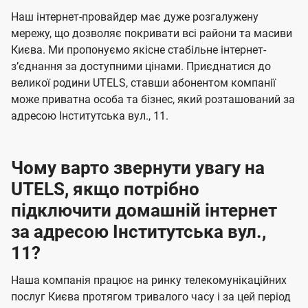
U
е
е
Наш інтернет-провайдер має дуже розгалужену
t
н
н
мережу, що дозволяє покривати всі райони та масиви
e
Києва. Ми пропонуємо якісне стабільне інтернет-
н
н
l
зʼєднання за доступними цінами. Приєднатися до
я
я
великої родини UTELS, ставши абонентом компанії
s
може приватна особа та бізнес, який розташований за
адресою Інститутська вул., 11.
Чому варто звернути увагу на
UTELS, якщо потрібно
підключити домашній інтернет
за адресою Інститутська вул.,
11?
Наша компанія працює на ринку телекомунікаційних
послуг Києва протягом тривалого часу і за цей період