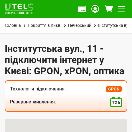
Головна
Покриття в Києві
Печерський
Інститутська вул.
Інститутська вул., 11 -
підключити інтернет у
Києві: GPON, xPON, оптика
Технологія підключення:
GPON
Резервне живлення:
72 h
К