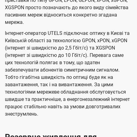
приставки по типу GPON, EPON, GEPON, xPON, xGPON,
XGSPON просто позначають до якого виду сімейства
пасивних мереж відноситься конкретно згадана
мережа.
Інтернет-оператор UTELS підключає оптику в Києві та
Київській області за технологією GPON, xPON, xGPON
(інтернет зі швидкістю до 2,5 Гбіт/с) та XGSPON
(інтернет зі швидкістю до 10 Гбіт/с). Перевага саме
цих технологій полягає в тому, що здатен
забезпечувати абонентів симетричним сигналом.
Тобто гігабітна швидкість по оптиці буде як на
завантаження, так і на вивантаження. За цими
технологіями мережеве обладнання обслуговується
швидше та практичніше, а енергонезалежний інтернет
працює стабільно навіть за умови довготривалих
знеструмлень.