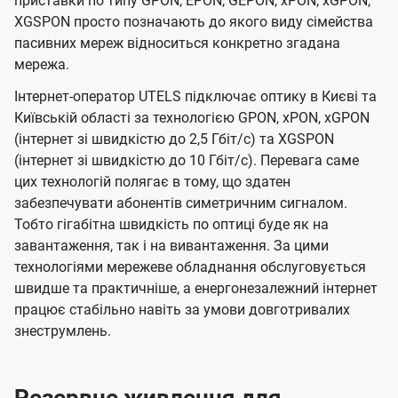
приставки по типу GPON, EPON, GEPON, xPON, xGPON,
XGSPON просто позначають до якого виду сімейства
пасивних мереж відноситься конкретно згадана
мережа.
Інтернет-оператор UTELS підключає оптику в Києві та
Київській області за технологією GPON, xPON, xGPON
(інтернет зі швидкістю до 2,5 Гбіт/с) та XGSPON
(інтернет зі швидкістю до 10 Гбіт/с). Перевага саме
цих технологій полягає в тому, що здатен
забезпечувати абонентів симетричним сигналом.
Тобто гігабітна швидкість по оптиці буде як на
завантаження, так і на вивантаження. За цими
технологіями мережеве обладнання обслуговується
швидше та практичніше, а енергонезалежний інтернет
працює стабільно навіть за умови довготривалих
знеструмлень.