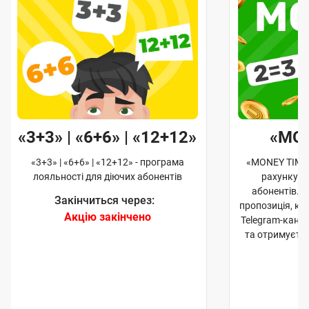
«3+3» | «6+6» | «12+12»
«MO
«3+3» | «6+6» | «12+12» - програма
«MONEY TIME»
лояльності для діючих абонентів
рахунку д
абонентів. 
Закінчиться через:
пропозиція, к
Акцію закінчено
Telegram-кана
та отримуєте