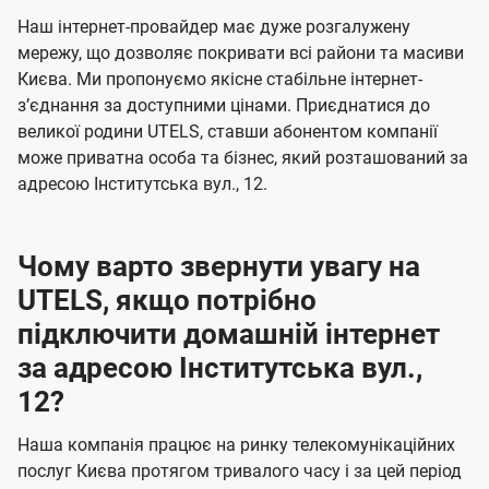
U
е
е
Наш інтернет-провайдер має дуже розгалужену
t
н
н
мережу, що дозволяє покривати всі райони та масиви
e
Києва. Ми пропонуємо якісне стабільне інтернет-
н
н
l
зʼєднання за доступними цінами. Приєднатися до
я
я
великої родини UTELS, ставши абонентом компанії
s
може приватна особа та бізнес, який розташований за
адресою Інститутська вул., 12.
Чому варто звернути увагу на
UTELS, якщо потрібно
підключити домашній інтернет
за адресою Інститутська вул.,
12?
Наша компанія працює на ринку телекомунікаційних
послуг Києва протягом тривалого часу і за цей період