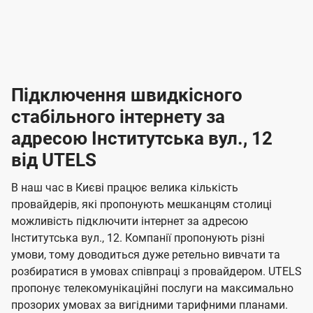
-
-
і
л
л
н
а
а
п
к
к
2
2
р
і
і
о
л
л
к
4
к
4
е
в
н
н
а
г
г
ю
ю
т
т
р
т
н
о
н
о
і
ч
ч
и
и
а
д
д
в
я
я
н
е
е
т
в
и
в
и
Підключення швидкісного
з
з
и
і
н
н
п
н
н
н
н
а
а
і
стабільного інтернету за
н
н
д
д
м
м
о
о
к
я
я
адресою Інститутська вул., 12
л
к
о
о
ю
г
г
ч
від UTELS
в
в
о
е
о
о
н
л
л
н
м
В наш час в Києві працює велика кількість
т
т
я
е
е
провайдерів, які пропонують мешканцям столиці
п
е
е
н
н
можливість підключити інтернет за адресою
л
л
а
н
н
Інститутська вул., 12. Компанії пропонують різні
я
я
е
е
н
умови, тому доводиться дуже ретельно вивчати та
м
м
б
б
і
розбиратися в умовах співпраці з провайдером. UTELS
а
а
пропонує телекомунікаційні послуги на максимально
ї
прозорих умовах за вигідними тарифними планами.
ч
ч