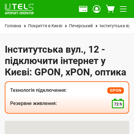
Головна
Покриття в Києві
Печерський
Інститутська вул.
Інститутська вул., 12 -
підключити інтернет у
Києві: GPON, xPON, оптика
Технологія підключення:
GPON
Резервне живлення:
72 h
К