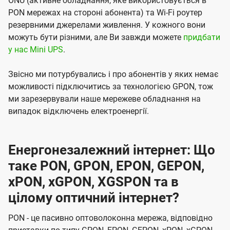
ONU (активне обладнання, яке використовується в
PON мережах на стороні абонента) та Wi-Fi роутер
резервними джерелами живлення. У кожного вони
можуть бути різними, але Ви завжди можете
придбати
у нас Mini UPS
.
Звісно ми потурбувались і про абонентів у яких немає
можливості підключитись за технологією GPON, тож
ми зарезервували наше мережеве обладнання на
випадок відключень електроенергії.
Енергонезалежний інтернет: Що
таке PON, GPON, EPON, GEPON,
xPON, xGPON, XGSPON та в
цілому оптичний інтернет?
PON - це пасивно оптоволоконна мережа, відповідно