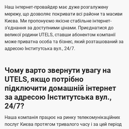
U
е
е
Наш інтернет-провайдер має дуже розгалужену
t
н
н
мережу, що дозволяє покривати всі райони та масиви
e
Києва. Ми пропонуємо якісне стабільне інтернет-
н
н
l
зʼєднання за доступними цінами. Приєднатися до
я
я
великої родини UTELS, ставши абонентом компанії
s
може приватна особа та бізнес, який розташований за
адресою Інститутська вул., 24/7.
Чому варто звернути увагу на
UTELS, якщо потрібно
підключити домашній інтернет
за адресою Інститутська вул.,
24/7?
Наша компанія працює на ринку телекомунікаційних
послуг Києва протягом тривалого часу і за цей період