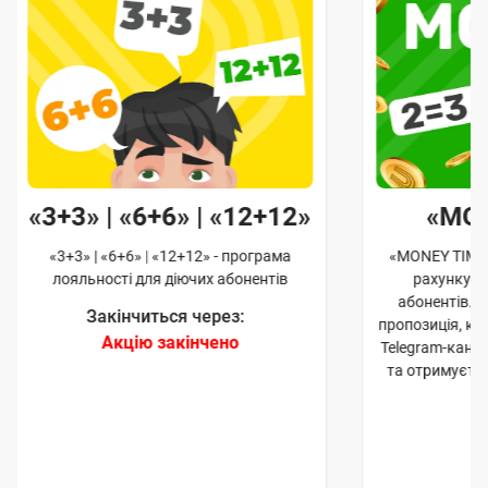
«3+3» | «6+6» | «12+12»
«MO
«3+3» | «6+6» | «12+12» - програма
«MONEY TIME»
лояльності для діючих абонентів
рахунку д
абонентів. 
Закінчиться через:
пропозиція, к
Акцію закінчено
Telegram-кана
та отримуєте