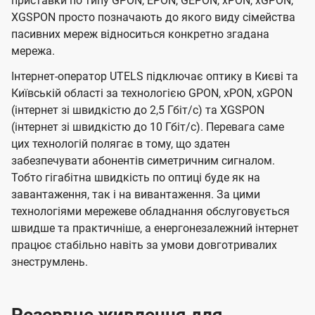
приставки по типу GPON, EPON, GEPON, xPON, xGPON,
XGSPON просто позначають до якого виду сімейства
пасивних мереж відноситься конкретно згадана
мережа.
Інтернет-оператор UTELS підключає оптику в Києві та
Київській області за технологією GPON, xPON, xGPON
(інтернет зі швидкістю до 2,5 Гбіт/с) та XGSPON
(інтернет зі швидкістю до 10 Гбіт/с). Перевага саме
цих технологій полягає в тому, що здатен
забезпечувати абонентів симетричним сигналом.
Тобто гігабітна швидкість по оптиці буде як на
завантаження, так і на вивантаження. За цими
технологіями мережеве обладнання обслуговується
швидше та практичніше, а енергонезалежний інтернет
працює стабільно навіть за умови довготривалих
знеструмлень.