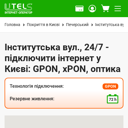
Головна
Покриття в Києві
Печерський
Інститутська вул.
Інститутська вул., 24/7 -
підключити інтернет у
Києві: GPON, xPON, оптика
Технологія підключення:
GPON
Резервне живлення:
72 h
К