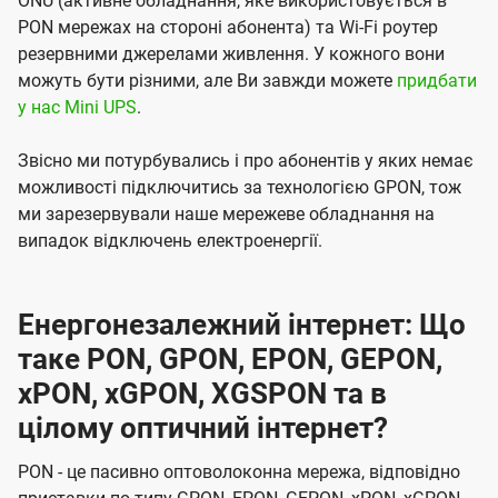
ONU (активне обладнання, яке використовується в
PON мережах на стороні абонента) та Wi-Fi роутер
резервними джерелами живлення. У кожного вони
можуть бути різними, але Ви завжди можете
придбати
у нас Mini UPS
.
Звісно ми потурбувались і про абонентів у яких немає
можливості підключитись за технологією GPON, тож
ми зарезервували наше мережеве обладнання на
випадок відключень електроенергії.
Енергонезалежний інтернет: Що
таке PON, GPON, EPON, GEPON,
xPON, xGPON, XGSPON та в
цілому оптичний інтернет?
PON - це пасивно оптоволоконна мережа, відповідно