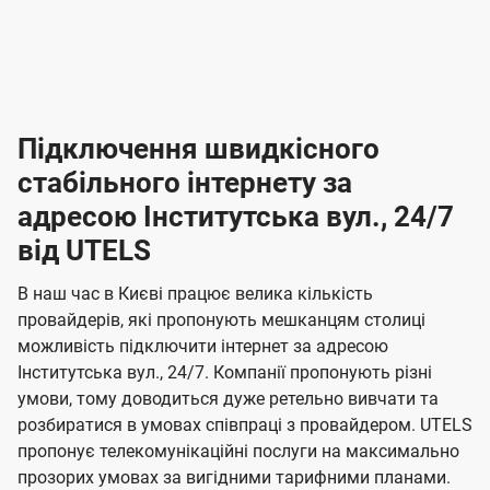
-
-
і
л
л
н
а
а
п
к
к
2
2
р
і
і
о
л
л
к
4
к
4
е
в
н
н
а
г
г
ю
ю
т
т
р
т
н
о
н
о
і
ч
ч
и
и
а
д
д
в
я
я
н
е
е
т
в
и
в
и
Підключення швидкісного
з
з
и
і
н
н
п
н
н
н
н
а
а
і
стабільного інтернету за
н
н
д
д
м
м
о
о
к
я
я
адресою Інститутська вул., 24/7
л
к
о
о
ю
г
г
ч
від UTELS
в
в
о
е
о
о
н
л
л
н
м
В наш час в Києві працює велика кількість
т
т
я
е
е
провайдерів, які пропонують мешканцям столиці
п
е
е
н
н
можливість підключити інтернет за адресою
л
л
а
н
н
Інститутська вул., 24/7. Компанії пропонують різні
я
я
е
е
н
умови, тому доводиться дуже ретельно вивчати та
м
м
б
б
і
розбиратися в умовах співпраці з провайдером. UTELS
а
а
пропонує телекомунікаційні послуги на максимально
ї
прозорих умовах за вигідними тарифними планами.
ч
ч