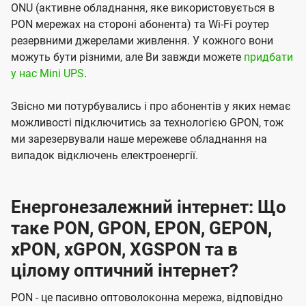
ONU (активне обладнання, яке використовується в
PON мережах на стороні абонента) та Wi-Fi роутер
резервними джерелами живлення. У кожного вони
можуть бути різними, але Ви завжди можете
придбати
у нас Mini UPS
.
Звісно ми потурбувались і про абонентів у яких немає
можливості підключитись за технологією GPON, тож
ми зарезервували наше мережеве обладнання на
випадок відключень електроенергії.
Енергонезалежний інтернет: Що
таке PON, GPON, EPON, GEPON,
xPON, xGPON, XGSPON та в
цілому оптичний інтернет?
PON - це пасивно оптоволоконна мережа, відповідно