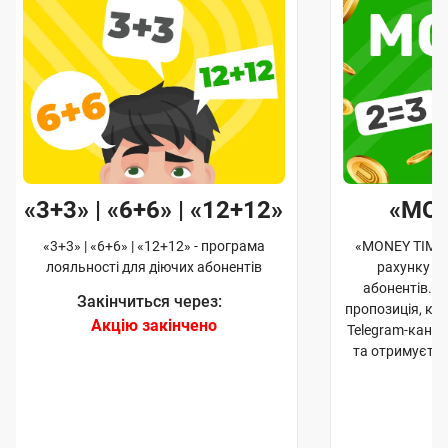
«3+3» | «6+6» | «12+12»
«MO
«3+3» | «6+6» | «12+12» - програма
«MONEY TIME»
лояльності для діючих абонентів
рахунку д
абонентів. 
Закінчиться через:
пропозиція, к
Акцію закінчено
Telegram-кана
та отримуєте