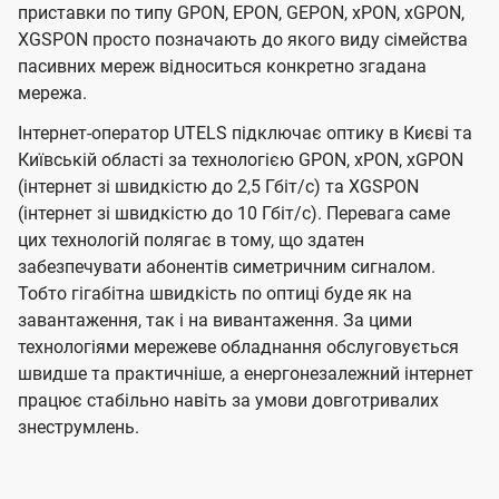
приставки по типу GPON, EPON, GEPON, xPON, xGPON,
XGSPON просто позначають до якого виду сімейства
пасивних мереж відноситься конкретно згадана
мережа.
Інтернет-оператор UTELS підключає оптику в Києві та
Київській області за технологією GPON, xPON, xGPON
(інтернет зі швидкістю до 2,5 Гбіт/с) та XGSPON
(інтернет зі швидкістю до 10 Гбіт/с). Перевага саме
цих технологій полягає в тому, що здатен
забезпечувати абонентів симетричним сигналом.
Тобто гігабітна швидкість по оптиці буде як на
завантаження, так і на вивантаження. За цими
технологіями мережеве обладнання обслуговується
швидше та практичніше, а енергонезалежний інтернет
працює стабільно навіть за умови довготривалих
знеструмлень.