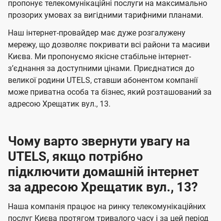
а
а
пропонує телекомунікаційні послуги на максимально
ї
прозорих умовах за вигідними тарифними планами.
ч
ч
U
е
е
Наш інтернет-провайдер має дуже розгалужену
t
н
н
мережу, що дозволяє покривати всі райони та масиви
e
Києва. Ми пропонуємо якісне стабільне інтернет-
н
н
l
зʼєднання за доступними цінами. Приєднатися до
я
я
великої родини UTELS, ставши абонентом компанії
s
може приватна особа та бізнес, який розташований за
адресою Хрещатик вул., 13.
Чому варто звернути увагу на
UTELS, якщо потрібно
підключити домашній інтернет
за адресою Хрещатик вул., 13?
Наша компанія працює на ринку телекомунікаційних
послуг Києва протягом тривалого часу і за цей період