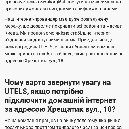
а
а
пропонує телекомунікаційні послуги на максимально
ї
прозорих умовах за вигідними тарифними планами.
ч
ч
U
е
е
Наш інтернет-провайдер має дуже розгалужену
t
н
н
мережу, що дозволяє покривати всі райони та масиви
e
Києва. Ми пропонуємо якісне стабільне інтернет-
н
н
l
зʼєднання за доступними цінами. Приєднатися до
я
я
великої родини UTELS, ставши абонентом компанії
s
може приватна особа та бізнес, який розташований за
адресою Хрещатик вул., 18.
Чому варто звернути увагу на
UTELS, якщо потрібно
підключити домашній інтернет
за адресою Хрещатик вул., 18?
Наша компанія працює на ринку телекомунікаційних
послуг Києва протягом тривалого часу і за цей період