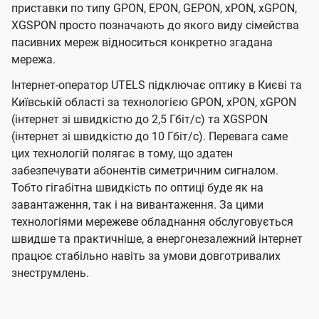
приставки по типу GPON, EPON, GEPON, xPON, xGPON,
XGSPON просто позначають до якого виду сімейства
пасивних мереж відноситься конкретно згадана
мережа.
Інтернет-оператор UTELS підключає оптику в Києві та
Київській області за технологією GPON, xPON, xGPON
(інтернет зі швидкістю до 2,5 Гбіт/с) та XGSPON
(інтернет зі швидкістю до 10 Гбіт/с). Перевага саме
цих технологій полягає в тому, що здатен
забезпечувати абонентів симетричним сигналом.
Тобто гігабітна швидкість по оптиці буде як на
завантаження, так і на вивантаження. За цими
технологіями мережеве обладнання обслуговується
швидше та практичніше, а енергонезалежний інтернет
працює стабільно навіть за умови довготривалих
знеструмлень.