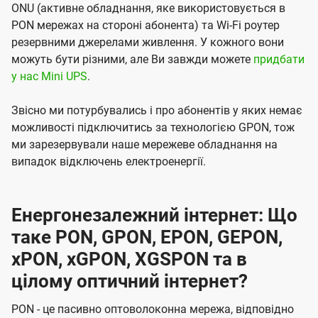
ONU (активне обладнання, яке використовується в
PON мережах на стороні абонента) та Wi-Fi роутер
резервними джерелами живлення. У кожного вони
можуть бути різними, але Ви завжди можете
придбати
у нас Mini UPS
.
Звісно ми потурбувались і про абонентів у яких немає
можливості підключитись за технологією GPON, тож
ми зарезервували наше мережеве обладнання на
випадок відключень електроенергії.
Енергонезалежний інтернет: Що
таке PON, GPON, EPON, GEPON,
xPON, xGPON, XGSPON та в
цілому оптичний інтернет?
PON - це пасивно оптоволоконна мережа, відповідно