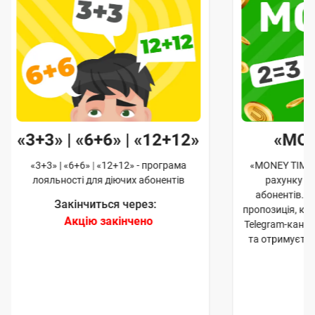
«3+3» | «6+6» | «12+12»
«MO
«3+3» | «6+6» | «12+12» - програма
«MONEY TIME»
лояльності для діючих абонентів
рахунку д
абонентів. 
Закінчиться через:
пропозиція, к
Акцію закінчено
Telegram-кана
та отримуєте