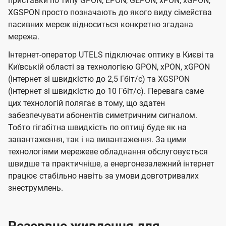
приставки по типу GPON, EPON, GEPON, xPON, xGPON,
XGSPON просто позначають до якого виду сімейства
пасивних мереж відноситься конкретно згадана
мережа.
Інтернет-оператор UTELS підключає оптику в Києві та
Київській області за технологією GPON, xPON, xGPON
(інтернет зі швидкістю до 2,5 Гбіт/с) та XGSPON
(інтернет зі швидкістю до 10 Гбіт/с). Перевага саме
цих технологій полягає в тому, що здатен
забезпечувати абонентів симетричним сигналом.
Тобто гігабітна швидкість по оптиці буде як на
завантаження, так і на вивантаження. За цими
технологіями мережеве обладнання обслуговується
швидше та практичніше, а енергонезалежний інтернет
працює стабільно навіть за умови довготривалих
знеструмлень.