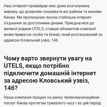
U
е
е
Наш інтернет-провайдер має дуже розгалужену
t
н
н
мережу, що дозволяє покривати всі райони та масиви
e
Києва. Ми пропонуємо якісне стабільне інтернет-
н
н
l
зʼєднання за доступними цінами. Приєднатися до
я
я
великої родини UTELS, ставши абонентом компанії
s
може приватна особа та бізнес, який розташований за
адресою Кловський узвіз, 14б.
Чому варто звернути увагу на
UTELS, якщо потрібно
підключити домашній інтернет
за адресою Кловський узвіз,
14б?
Наша компанія працює на ринку телекомунікаційних
послуг Києва протягом тривалого часу і за цей період