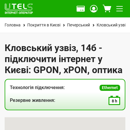
Головна
Покриття в Києві
Печерський
Кловський узвіз
Кловський узвіз, 14б -
підключити інтернет у
Києві: GPON, xPON, оптика
Технологія підключення:
Ethernet
Резервне живлення:
8 h
К