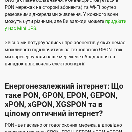
ONU (активне обладнання, яке використовується в
PON мережах на стороні абонента) та Wi-Fi роутер
резервними джерелами живлення. У кожного вони
можуть бути різними, але Ви завжди можете
придбати
у нас Mini UPS
.
Звісно ми потурбувались і про абонентів у яких немає
можливості підключитись за технологією GPON, тож
ми зарезервували наше мережеве обладнання на
випадок відключень електроенергії.
Енергонезалежний інтернет: Що
таке PON, GPON, EPON, GEPON,
xPON, xGPON, XGSPON та в
цілому оптичний інтернет?
PON - це пасивно оптоволоконна мережа, відповідно