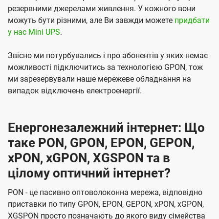
резервними джерелами живлення. У кожного вони
можуть бути різними, але Ви завжди можете
придбати
у нас Mini UPS
.
Звісно ми потурбувались і про абонентів у яких немає
можливості підключитись за технологією GPON, тож
ми зарезервували наше мережеве обладнання на
випадок відключень електроенергії.
Енергонезалежний інтернет: Що
таке PON, GPON, EPON, GEPON,
xPON, xGPON, XGSPON та в
цілому оптичний інтернет?
PON - це пасивно оптоволоконна мережа, відповідно
приставки по типу GPON, EPON, GEPON, xPON, xGPON,
XGSPON просто позначають до якого виду сімейства