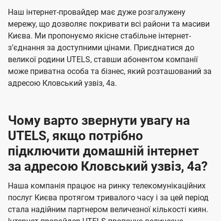
U
е
е
Наш інтернет-провайдер має дуже розгалужену
t
н
н
мережу, що дозволяє покривати всі райони та масиви
e
Києва. Ми пропонуємо якісне стабільне інтернет-
н
н
l
зʼєднання за доступними цінами. Приєднатися до
я
я
великої родини UTELS, ставши абонентом компанії
s
може приватна особа та бізнес, який розташований за
адресою Кловський узвіз, 4а.
Чому варто звернути увагу на
UTELS, якщо потрібно
підключити домашній інтернет
за адресою Кловський узвіз, 4а?
Наша компанія працює на ринку телекомунікаційних
послуг Києва протягом тривалого часу і за цей період
стала надійним партнером величезної кількості киян.