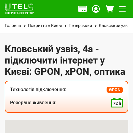
Головна
Покриття в Києві
Печерський
Кловський узвіз
Кловський узвіз, 4а -
підключити інтернет у
Києві: GPON, xPON, оптика
Технологія підключення:
GPON
Резервне живлення:
72 h
К