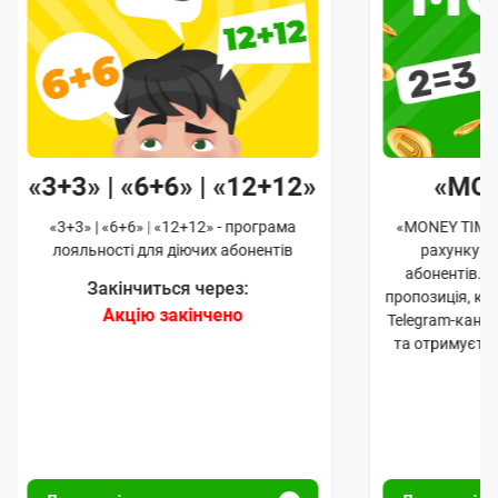
«3+3» | «6+6» | «12+12»
«MO
«3+3» | «6+6» | «12+12» - програма
«MONEY TIME»
лояльності для діючих абонентів
рахунку д
абонентів. 
Закінчиться через:
пропозиція, к
Акцію закінчено
Telegram-кана
та отримуєте