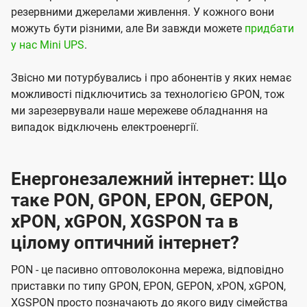
резервними джерелами живлення. У кожного вони
можуть бути різними, але Ви завжди можете
придбати
у нас Mini UPS
.
Звісно ми потурбувались і про абонентів у яких немає
можливості підключитись за технологією GPON, тож
ми зарезервували наше мережеве обладнання на
випадок відключень електроенергії.
Енергонезалежний інтернет: Що
таке PON, GPON, EPON, GEPON,
xPON, xGPON, XGSPON та в
цілому оптичний інтернет?
PON - це пасивно оптоволоконна мережа, відповідно
приставки по типу GPON, EPON, GEPON, xPON, xGPON,
XGSPON просто позначають до якого виду сімейства