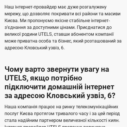
U
е
е
Наш інтернет-провайдер має дуже розгалужену
t
н
н
мережу, що дозволяє покривати всі райони та масиви
e
Києва. Ми пропонуємо якісне стабільне інтернет-
н
н
l
зʼєднання за доступними цінами. Приєднатися до
я
я
великої родини UTELS, ставши абонентом компанії
s
може приватна особа та бізнес, який розташований за
адресою Кловський узвіз, 6.
Чому варто звернути увагу на
UTELS, якщо потрібно
підключити домашній інтернет
за адресою Кловський узвіз, 6?
Наша компанія працює на ринку телекомунікаційних
послуг Києва протягом тривалого часу і за цей період
стала надійним партнером величезної кількості киян.