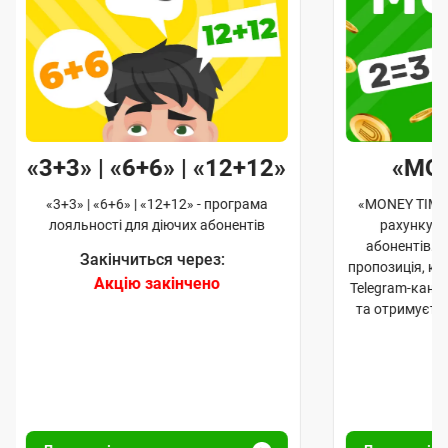
«3+3» | «6+6» | «12+12»
«MO
«3+3» | «6+6» | «12+12» - програма
«MONEY TIME»
лояльності для діючих абонентів
рахунку д
абонентів. 
Закінчиться через:
пропозиція, к
Акцію закінчено
Telegram-кана
та отримуєте