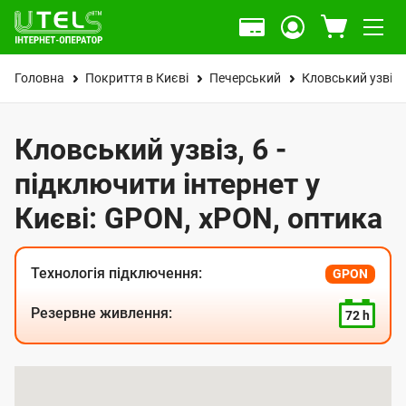
Головна
Покриття в Києві
Печерський
Кловський узвіз
Кловський узвіз, 6 -
підключити інтернет у
Києві: GPON, xPON, оптика
Технологія підключення:
GPON
Резервне живлення:
72 h
К