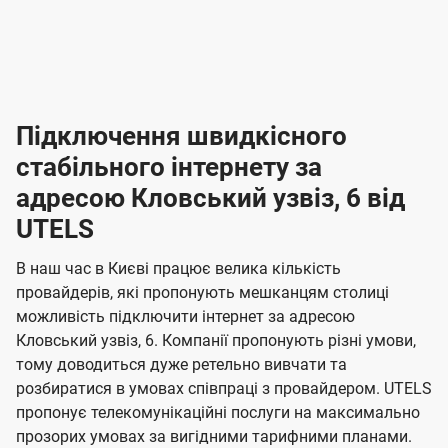
-
-
і
л
л
н
а
а
п
к
к
2
2
р
і
і
о
л
л
к
4
к
4
е
в
н
н
а
г
г
ю
ю
т
т
р
т
н
о
н
о
і
ч
ч
и
и
а
д
д
в
я
я
н
е
е
т
в
и
в
и
Підключення швидкісного
з
з
и
і
н
н
п
н
н
н
н
а
а
і
стабільного інтернету за
н
н
д
д
м
м
о
о
к
я
я
адресою Кловський узвіз, 6 від
л
к
о
о
ю
г
г
ч
UTELS
в
в
о
е
о
о
н
л
л
н
м
В наш час в Києві працює велика кількість
т
т
я
е
е
провайдерів, які пропонують мешканцям столиці
п
е
е
н
н
можливість підключити інтернет за адресою
л
л
а
н
н
Кловський узвіз, 6. Компанії пропонують різні умови,
я
я
е
е
н
тому доводиться дуже ретельно вивчати та
м
м
б
б
і
розбиратися в умовах співпраці з провайдером. UTELS
а
а
пропонує телекомунікаційні послуги на максимально
ї
прозорих умовах за вигідними тарифними планами.
ч
ч