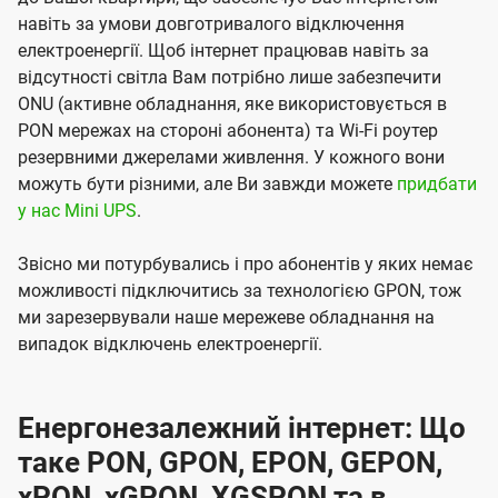
навіть за умови довготривалого відключення
електроенергії. Щоб інтернет працював навіть за
відсутності світла Вам потрібно лише забезпечити
ONU (активне обладнання, яке використовується в
PON мережах на стороні абонента) та Wi-Fi роутер
резервними джерелами живлення. У кожного вони
можуть бути різними, але Ви завжди можете
придбати
у нас Mini UPS
.
Звісно ми потурбувались і про абонентів у яких немає
можливості підключитись за технологією GPON, тож
ми зарезервували наше мережеве обладнання на
випадок відключень електроенергії.
Енергонезалежний інтернет: Що
таке PON, GPON, EPON, GEPON,
xPON, xGPON, XGSPON та в