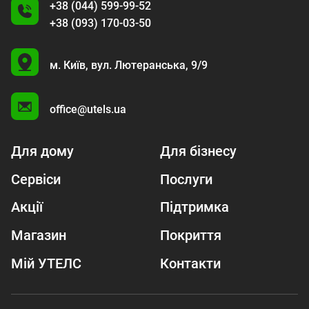
+38 (044) 599-99-52
+38 (093) 170-03-50
U
м. Київ,
вул. Лютеранська, 9/9
A
office@utels.ua
Для дому
Для бізнесу
Сервіси
Послуги
Акції
Підтримка
Магазин
Покриття
Мій УТЕЛС
Контакти