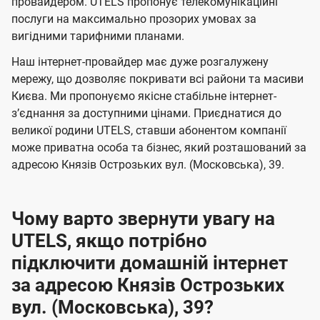
а
а
провайдером. UTELS пропонує телекомунікаційні
ї
послуги на максимально прозорих умовах за
ч
ч
U
вигідними тарифними планами.
е
е
t
н
н
Наш інтернет-провайдер має дуже розгалужену
e
мережу, що дозволяє покривати всі райони та масиви
н
н
l
Києва. Ми пропонуємо якісне стабільне інтернет-
я
я
зʼєднання за доступними цінами. Приєднатися до
s
великої родини UTELS, ставши абонентом компанії
може приватна особа та бізнес, який розташований за
адресою Князів Острозьких вул. (Московська), 39.
Чому варто звернути увагу на
UTELS, якщо потрібно
підключити домашній інтернет
за адресою Князів Острозьких
вул. (Московська), 39?