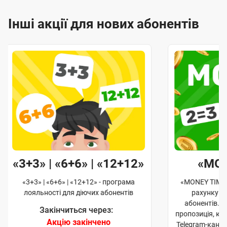
Інші акції для нових абонентів
«3+3» | «6+6» | «12+12»
«MO
«3+3» | «6+6» | «12+12» - програма
«MONEY TIME»
лояльності для діючих абонентів
рахунку д
абонентів. 
Закінчиться через:
пропозиція, к
Акцію закінчено
Telegram-кана