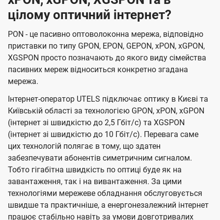
цілому оптичний інтернет?
PON - це пасивно оптоволоконна мережа, відповідно
приставки по типу GPON, EPON, GEPON, xPON, xGPON,
XGSPON просто позначають до якого виду сімейства
пасивних мереж відноситься конкретно згадана
мережа.
Інтернет-оператор UTELS підключає оптику в Києві та
Київській області за технологією GPON, xPON, xGPON
(інтернет зі швидкістю до 2,5 Гбіт/с) та XGSPON
(інтернет зі швидкістю до 10 Гбіт/с). Перевага саме
цих технологій полягає в тому, що здатен
забезпечувати абонентів симетричним сигналом.
Тобто гігабітна швидкість по оптиці буде як на
завантаження, так і на вивантаження. За цими
технологіями мережеве обладнання обслуговується
швидше та практичніше, а енергонезалежний інтернет
працює стабільно навіть за умови довготривалих