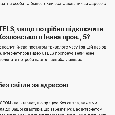
б
ватна особа та бізнес, який розташований за адресою
а
ч
е
UTELS, якщо потрібно підключити
н
озловського Івана пров., 5?
н
я
послуг Києва протягом тривалого часу і за цей період
н. Інтернет-провайдер UTELS пропонує величезне
овольнити потреби навіть найвибагливіших
без світла за адресою
 GPON - це інтернет, що працює без світла, адже ми
а до Вашої квартири, що забезпечує Вас інтернетом