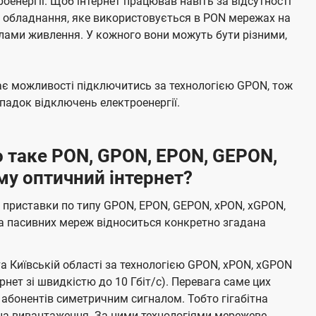
енергії. Щоб інтернет працював навіть за відсутності
е обладнання, яке використовується в PON мережах на
елами живлення. У кожного вони можуть бути різними,
має можливості підключитись за технологією GPON, тож
адок відключень електроенергії.
 таке PON, GPON, EPON, GEPON,
му оптичний інтернет?
 приставки по типу GPON, EPON, GEPON, xPON, xGPON,
а пасивних мереж відноситься конкретно згадана
та Київській області за технологією GPON, xPON, xGPON
ернет зі швидкістю до 10 Гбіт/с). Перевага саме цих
 абонентів симетричним сигналом. Тобто гігабітна
і на вивантаження. За цими технологіями мережеве