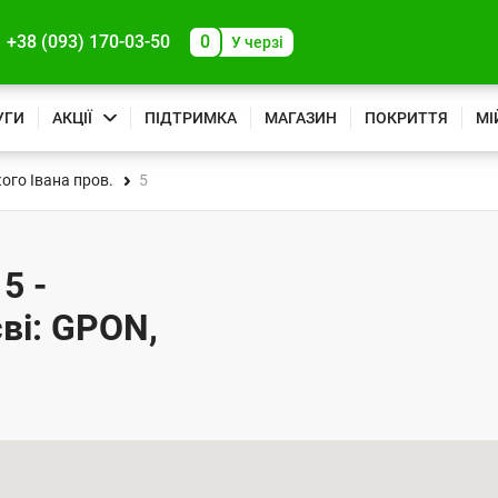
+38 (093) 170-03-50
0
У черзі
УГИ
АКЦІЇ
ПІДТРИМКА
МАГАЗИН
ПОКРИТТЯ
МІ
ого Івана пров.
5
5 -
ві: GPON,