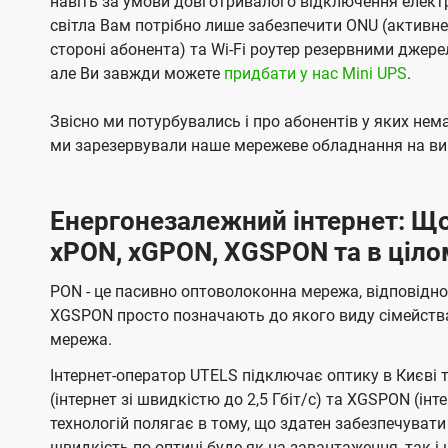
навіть за умови довготривалого відключення електро
світла Вам потрібно лише забезпечити ONU (активн
стороні абонента) та Wi-Fi роутер резервними джер
але Ви завжди можете
придбати у нас Mini UPS
.
Звісно ми потурбувались і про абонентів у яких не
ми зарезервували наше мережеве обладнання на вип
Енергонезалежний інтернет: Що
xPON, xGPON, XGSPON та в ціло
PON - це пасивно оптоволоконна мережа, відповідно
XGSPON просто позначають до якого виду сімейств
мережа.
Інтернет-оператор UTELS підключає оптику в Києві 
(інтернет зі швидкістю до 2,5 Гбіт/с) та XGSPON (інт
технологій полягає в тому, що здатен забезпечувати
швидкість по оптиці буде як на завантаження, так 