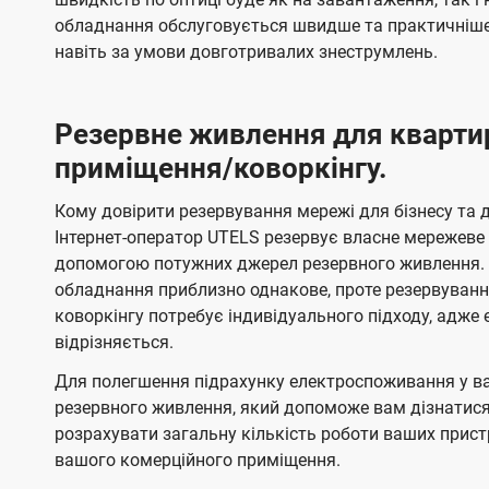
обладнання обслуговується швидше та практичніше,
навіть за умови довготривалих знеструмлень.
Резервне живлення для кварти
приміщення/коворкінгу.
Кому довірити резервування мережі для бізнесу та до
Інтернет-оператор UTELS резервує власне мережеве о
допомогою потужних джерел резервного живлення. 
обладнання приблизно однакове, проте резервуван
коворкінгу потребує індивідуального підходу, адж
відрізняється.
Для полегшення підрахунку електроспоживання у в
резервного живлення, який допоможе вам дізнатис
розрахувати загальну кількість роботи ваших прист
вашого комерційного приміщення.