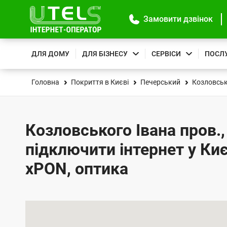
Замовити дзвінок
ДЛЯ ДОМУ
ДЛЯ БІЗНЕСУ
СЕРВІСИ
ПОСЛ
Головна
Покриття в Києві
Печерський
Козловськ
Козловського Івана пров., 
підключити інтернет у Киє
xPON, оптика
К
а