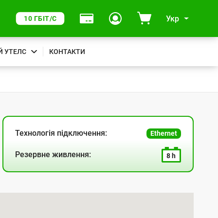
Укр
10 ГБІТ/С
Й УТЕЛС
КОНТАКТИ
Технологія підключення:
Ethernet
Резервне живлення:
8 h