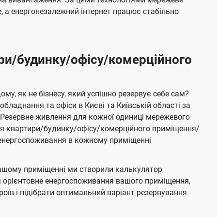
 а енергонезалежний інтернет працює стабільно
ри/будинку/офісу/комерційного
му, як не бізнесу, який успішно резервує себе сам?
бладнання та офіси в Києві та Київській області за
Резервне живлення для кожної одиниці мережевого
ня квартири/будинку/офісу/комерційного приміщення/
е енергоспоживання в кожному приміщенні
ашому приміщенні ми створили калькулятор
я орієнтовне енергоспоживання вашого приміщення,
роїв і підібрати оптимальний варіант резервування