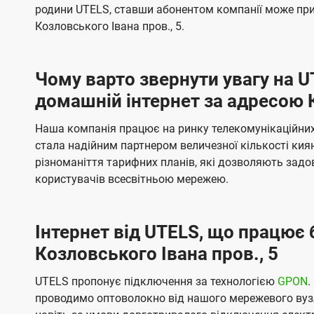
б
б
родини UTELS, ставши абонентом компанії може при
t
а
а
Козловського Івана пров., 5.
e
ч
ч
l
е
е
Чому варто звернути увагу на 
н
н
s
домашній інтернет за адресою К
н
н
я
я
Наша компанія працює на ринку телекомунікаційних 
стала надійним партнером величезної кількості кия
різноманіття тарифних планів, які дозволяють зад
користувачів всесвітньою мережею.
Інтернет від UTELS, що працює 
Козловського Івана пров., 5
UTELS пропонує підключення за технологією
GPON
.
проводимо оптоволокно від нашого мережевого вузл